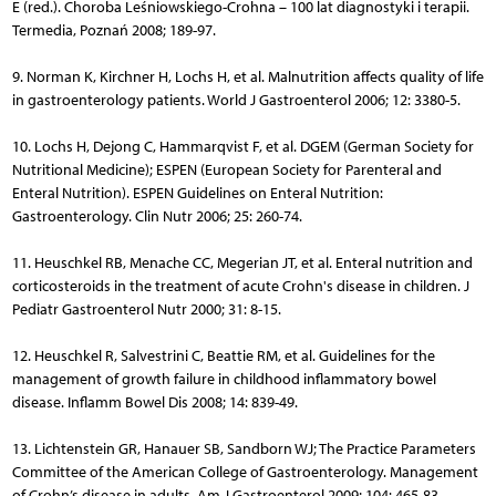
E (red.). Choroba Leśniowskiego-Crohna – 100 lat diagnostyki i terapii.
Termedia, Poznań 2008; 189-97.
9. Norman K, Kirchner H, Lochs H, et al. Malnutrition affects quality of life
in gastroenterology patients. World J Gastroenterol 2006; 12: 3380-5.
10. Lochs H, Dejong C, Hammarqvist F, et al. DGEM (German Society for
Nutritional Medicine); ESPEN (European Society for Parenteral and
Enteral Nutrition). ESPEN Guidelines on Enteral Nutrition:
Gastroenterology. Clin Nutr 2006; 25: 260-74.
11. Heuschkel RB, Menache CC, Megerian JT, et al. Enteral nutrition and
corticosteroids in the treatment of acute Crohn's disease in children. J
Pediatr Gastroenterol Nutr 2000; 31: 8-15.
12. Heuschkel R, Salvestrini C, Beattie RM, et al. Guidelines for the
management of growth failure in childhood inflammatory bowel
disease. Inflamm Bowel Dis 2008; 14: 839-49.
13. Lichtenstein GR, Hanauer SB, Sandborn WJ; The Practice Parameters
Committee of the American College of Gastroenterology. Management
of Crohn’s disease in adults. Am J Gastroenterol 2009; 104: 465-83.