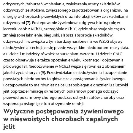
odżywczych, zaburzeń wchłaniania, zwiększenia utraty składników
odżywczych ze stolcem, zwiększonego zapotrzebowania organizmu na
energię w chorobach przew­le­k­łych oraz interakcji leków ze składnikami
odżywczymi [7]. Postępowanie żywieniowe odgrywa istotną rolę w
leczeniu osób z NChZJ, szczególnie z ChLC, gdzie obserwuje się często
zmniejszone łaknienie, biegunki, słabszą absorpcję składników
odżywczych i w związku z tym bardziej nasilone niż we WZJG objawy
niedożywienia, cechujące się przede wszystkim niedoborami masy ciała,
a u dzieci i młodzieży również zaburzeniami wzrostu. U dzieci z ChLC
często obserwuje się także opóźnienie wieku kostnego i dojrzewania
płciowego [8]. Niedożywienie w NChZJ wiąże się również z obniżeniem
jakości życia chorych [9]. Przeciwdziałanie niedożywieniu i uzupełnianie
powstałych niedoborów to główne cele postępowania żywieniowego.
Postępowanie to ma również na celu zapobieganie drażnieniu śluzówki
jelit poprzez eliminację określonych pokarmów, pomaga odciążyć
przewód pokarmowy chorego podczas ostrych rzutów choroby oraz
wspomaga osiągnięcie lub utrzymanie remisji.
Wytyczne postępowania żywieniowego
w nieswoistych chorobach zapalnych
jelit