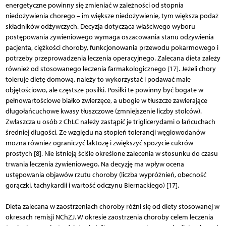
energetyczne powinny się zmieniać w zależności od stopnia
niedożywienia chorego – im większe niedożywienie, tym większa podaż
składników odżywczych. Decyzja dotycząca właściwego wyboru
postępowania żywieniowego wymaga oszacowania stanu odżywienia
pacjenta, ciężkości choroby, funkcjonowania przewodu pokarmowego i
potrzeby przeprowadzenia leczenia operacyjnego. Zalecana dieta zależy
również od stosowanego leczenia farmakologicznego [17]. Jeżeli chory
toleruje dietę domową, należy to wykorzystać i podawać małe
objętościowo, ale częstsze posiłki. Posiłki te powinny być bogate w
pełnowartościowe białko zwierzęce, a ubogie w tłuszcze zawierające
długołańcuchowe kwasy tłuszczowe (zmniejszenie liczby stolców).
Zwłaszcza u osób z ChLC należy zastąpić je triglicerydami o łańcuchach
średniej długości. Ze względu na stopień tolerancji węglowodanów
można również ograniczyć laktozę i zwiększyć spożycie cukrów
prostych [8]. Nie istnieją ściśle określone zalecenia w stosunku do czasu
trwania leczenia żywieniowego. Na decyzję ma wpływ ocena
ustępowania objawów rzutu choroby (liczba wypróżnień, obecność
gorączki, tachykardii i wartość odczynu Biernackiego) [17].
Dieta zalecana w zaostrzeniach choroby różni się od diety stosowanej w
okresach remisji NChZJ. W okresie zaostrzenia choroby celem leczenia