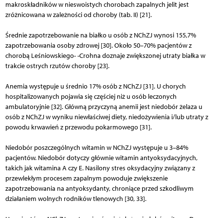
makroskładników w nieswoistych chorobach zapalnych jelit jest
zróżnicowana w zależności od choroby (tab. II) [21].
Średnie zapotrzebowanie na białko u osób z NChZJ wynosi 155,7%
zapotrzebowania osoby zdrowej [30]. Około 50–70% pacjentów z
chorobą Leśniowskiego- -Crohna doznaje zwiększonej utraty białka w
trakcie ostrych rzutów choroby [23].
Anemia występuje u średnio 17% osób z NChZJ [31]. U chorych
hospitalizowanych pojawia się częściej niż u osób leczonych
ambulatoryjnie [32]. Główną przyczyną anemii jest niedobór żelaza u
osób z NChZJ w wyniku niewłaściwej diety, niedożywienia i/lub utraty z
powodu krwawień z przewodu pokarmowego [31].
Niedobór poszczególnych witamin w NChZJ występuje u 3–84%
pacjentów. Niedobór dotyczy głównie witamin antyoksydacyjnych,
takich jak witamina A czy E. Nasilony stres oksydacyjny związany z
przewlekłym procesem zapalnym powoduje zwiększenie
zapotrzebowania na antyoksydanty, chroniące przed szkodliwym
działaniem wolnych rodników tlenowych [30, 33].