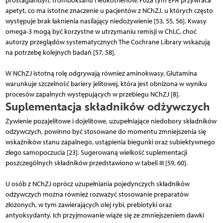
prostaglandyn, trombo­ksanu i leukotrienów. Poza tym EPA przywraca
apetyt, co ma istotne znaczenie u pacjentów z NChZJ, u których często
występuje brak łaknienia nasilający niedożywienie [53, 55, 56]. Kwasy
omega-3 mogą być korzystne w utrzymaniu remisji w ChLC, choć
autorzy przeglądów systematycznych The Cochrane Library wskazują
na potrzebę kolejnych badań [57, 58].
W NChZJ istotną rolę odgrywają również aminokwasy. Glutamina
warunkuje szczelność bariery jelitowej, która jest obniżona w wyniku
procesów zapalnych występujących w przebiegu NChZJ [8].
Suplementacja składników odżywczych
Żywienie pozajelitowe i dojelitowe, uzupełniające niedobory składników
odżywczych, powinno być stosowane do momentu zmniejszenia się
wskaźników stanu zapalnego, ustąpienia biegunki oraz subiektywnego
złego samopoczucia [23]. Sugerowaną wielkość suplementacji
poszczególnych składników przedstawiono w tabeli III [59, 60].
U osób z NChZJ oprócz uzupełniania pojedynczych składników
odżywczych można również rozważyć stosowanie preparatów
złożonych, w tym zawierających olej rybi, prebiotyki oraz
antyoksydanty. Ich przyjmowanie wiąże się ze zmniejszeniem dawki