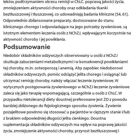
leków, podtrzymaniem okresu remisji w ChLC, poprawą jakości życia,
zmniejszeniem aktywności choroby oraz odkładania tkanki
beztłuszczowej i tłuszczowej, co udowadniają badania kliniczne [54, 61].
Odpowiednio zbilansowane preparaty, dostosowane do stanu
klinicznego chorego i odpowiadające na jego potrzeby żywieniowe, są
istotnym elementem leczenia osób z NChZJ, wpływającym korzystnie na
aktywność choroby i jej powikłania.
Podsumowanie
Niedobór składników odżywczych obserwowany u osób z NChZJ
skutkuje zaburzeniami metabolicznymi i w konsekwencji powikłaniami
tej choroby, m.in. osteo­porozą i anemią. Aby zapobiec niedoborowi
składników odżywczych, pomóc odciążyć jelita chorego i osiąg­nąć lub
utrzymać remisję choroby, należy włączać leczenie żywieniowe. W
wytycznych postępowania żywieniowego w NChZJ leczenie żywieniowe
zaleca się jako terapię wspomagającą, szczególnie u osób z ChLC. W
przypadku nietolerancji diety doustnej preferowane jest ŻD z powodu
bardziej zbliżonego do fizjologicznego sposobu żywienia. Żywienie
pozajelitowe powinno się stosować u pacjentów w cięższym stanie i/lub
z brakiem odpowiedniej długości jelita cienkiego. Doustna
suplementacja składników odżywczych ma wpływ na poprawę jakości
życia, zmniejszenie aktywności choroby, przyrost beztłuszczowej i