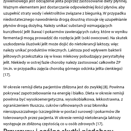
żywieniowego jest odciążenie jelita poprzez zastosowanie diety płynnej.
Ważnym elementem jest dostarczanie odpowiedniej iloś­ci płynów, aby
uzupełnić straty wody i elektrolitów związane z biegunką. W przypadku
niedostatecznego nawodnienia drogą doustną stosuje się uzupełnianie
płynów drogą dożylną. Należy unikać substancji wzmagających
kurczliwość jelit (kawa) i pokarmów zawierających cukry, które w wyniku
fermentacji mogą prowadzić do rozdęcia jelit (soki owocowe). Na skutek
uszkodzenia śluzówki jelit może dojść do nietolerancji laktozy, więc
należy unikać produktów mlecznych. Laktoza pod wpływem bakterii
jelitowych przekształca się w kwas mlekowy pobudzający perystaltykę
jelit. Niekiedy w ostrej fazie choroby należy zastosować całkowite ŻP
(m.in. w przypadku zajęcia chorobą górnego odcinka jelita cienkiego)
[17].
W okresie remisji dieta pacjentów zbliżona jest do zwykłej [8]. Powinna
pokrywać zapotrzebowanie na energię i białko. Dieta w okresie remisji
powinna być wysokoenergetyczna, wysokobiałkowa, lekkostrawna, z
ograniczeniem tłuszczu, cukrów rafinowanych oraz błonnika
nierozpuszczalnego (szczególnie w postaci surowej) i pokarmów źle
tolerowanych przez pacjenta. W okresie remisji nietolerancja laktozy
występuje ze zbliżoną częstością co u osób zdrowych [17].
Przyczyny i ogólne skutki niedoboru