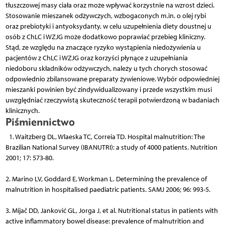
tłuszczowej masy ciała oraz może wpływać korzystnie na wzrost dzieci.
Stosowanie mieszanek odżywczych, wzbogaconych m.in. o olej rybi
oraz prebiotyki i anty­oksydanty, w celu uzupełnienia diety doustnej u
osób z ChLC i WZJG może dodatkowo poprawiać przebieg kliniczny.
Stąd, ze względu na znaczące ryzyko wystąpienia niedożywienia u
pacjentów z ChLC i WZJG oraz korzyści płynące z uzupełniania
niedoboru składników odżywczych, należy u tych chorych stosować
odpowiednio zbilansowane preparaty żywieniowe. Wybór odpowiedniej
mieszanki powinien być zindywidualizowany i przede wszystkim musi
uwzględniać rzeczywistą skuteczność terapii potwierdzoną w badaniach
klinicznych.
Piśmiennictwo
1. Waitzberg DL, Wlaeska TC, Correia TD. Hospital malnutrition: The
Brazilian National Survey (IBANUTRI): a study of 4000 patients. Nutrition
2001; 17: 573-80.
2. Marino LV, Goddard E, Workman L. Determining the prevalence of
malnutrition in hospitalised paediatric patients. SAMJ 2006; 96: 993-5.
3. Mijač DD, Janković GL, Jorga J, et al. Nutritional status in patients with
active inflammatory bowel disease: prevalence of malnutrition and