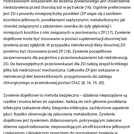
Podstawowym wskazaniem do leczenia żywieniowego jest stwierdzenie
niedożywienia przed chorobą lub w jej trakcie [16]. Ogólnie preferowane
jest ŻD z powodu mniejszej liczby powikłań (ŻP wiąże się z zanikiem
kosmków jelitowych, powikłaniami septycznymi, metabolicznymi, jak
również związanymi z założeniem cewnika do żyły głębokiej) i
mniejszych kosztów z nim związanych w porównaniu z ŻP [17]. Żywienie
dojelitowe może być stosowane w postaci suplementacji doustnej lub
żywienia przez zgłębnik. W przypadku nietolerancji diety doustnej ŻD
powinno być stosowane przed ŻP [18]. Żywienie pozajelitowe
zarezerwowano dla pacjentów z przeciwwskazaniami lub nietolerancją
ŻD. Do bezwzględnych przeciwwskazań dla ŻD należą zespół krótkiego
jelita lub niedrożność mechaniczna. Całkowite ŻP jest wskazane w
nietolerancji diet bezresztkowych, przygotowaniu do zabiegu
chirurgicznego w przetokowej postaci ChLC [8, 16, 19, 20].
Żywienie dojelitowe to metoda bezpieczna – działania niepożądane są
rzadkie i można łatwo im zapobiec. Należą do nich głównie powikłania
infekcyjne (zakażenie diety, biegunka infekcyjna, zachłystowe zapalenie
płuc). Rzadko obserwuje się zaburzenia metaboliczne. Żywienie
dojelitowe jest żywieniem zbilansowanym, pokrywającym zalecane
dzienne zapotrzebowanie, niepowodującym atrofii kosmków jelitowych
i związanym z łatwiejszym powrotem do normalnego żywienia w