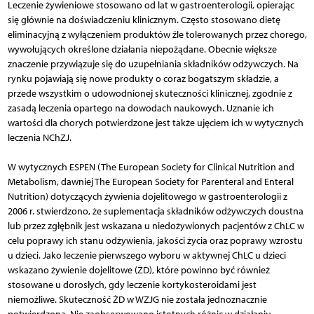
Leczenie żywieniowe stosowano od lat w gastroenterologii, opierając
się głównie na doświadczeniu klinicznym. Często stosowano dietę
eliminacyjną z wyłączeniem produktów źle tolerowanych przez chorego,
wywołujących określone działania niepożądane. Obecnie większe
znaczenie przywiązuje się do uzupełniania składników odżywczych. Na
rynku pojawiają się nowe produkty o coraz bogatszym składzie, a
przede wszystkim o udowodnionej skuteczności klinicznej, zgodnie z
zasadą leczenia opartego na dowodach naukowych. Uznanie ich
wartości dla chorych potwierdzone jest także ujęciem ich w wytycznych
leczenia NChZJ.
W wytycznych ESPEN (The European Society for Clinical Nutrition and
Metabolism, dawniej The European Society for Parenteral and Enteral
Nutrition) dotyczących żywienia dojelitowego w gastroenterologii z
2006 r. stwierdzono, że suplementacja składników odżywczych doustna
lub przez zgłębnik jest wskazana u niedożywionych pacjentów z ChLC w
celu poprawy ich stanu odżywienia, jakości życia oraz poprawy wzrostu
u dzieci. Jako leczenie pierwszego wyboru w aktywnej ChLC u dzieci
wskazano żywienie dojelitowe (ŻD), które powinno być również
stosowane u dorosłych, gdy leczenie kortyko­steroidami jest
niemożliwe. Skuteczność ŻD w WZJG nie została jednoznacznie