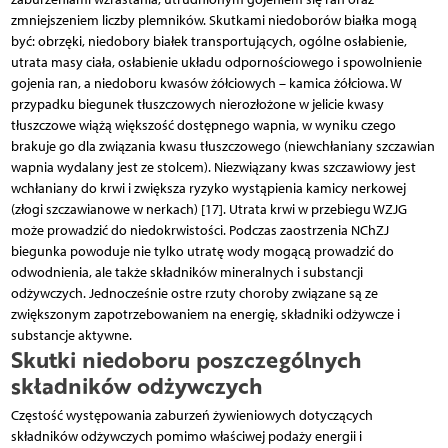
zmniejszeniem liczby plemników. Skutkami niedoborów białka mogą
być: obrzęki, niedobory białek transportujących, ogólne osłabienie,
utrata masy ciała, osłabienie układu odpornościowego i spowolnienie
gojenia ran, a niedoboru kwasów żółciowych – kamica żółciowa. W
przypadku biegunek tłuszczowych nierozłożone w jelicie kwasy
tłuszczowe wiążą większość dostępnego wapnia, w wyniku czego
brakuje go dla związania kwasu tłuszczowego (niewchłaniany szczawian
wapnia wydalany jest ze stolcem). Niezwiązany kwas szczawiowy jest
wchłaniany do krwi i zwiększa ryzyko wystąpienia kamicy nerkowej
(złogi szczawianowe w nerkach) [17]. Utrata krwi w przebiegu WZJG
może prowadzić do niedokrwistości. Podczas zaostrzenia NChZJ
biegunka powoduje nie tylko utratę wody mogącą prowadzić do
odwodnienia, ale także składników mineralnych i substancji
odżywczych. Jednocześnie ostre rzuty choroby związane są ze
zwiększonym zapotrzebowaniem na energię, składniki odżywcze i
substancje aktywne.
Skutki niedoboru poszczególnych
składników odżywczych
Częstość występowania zaburzeń żywieniowych dotyczących
składników odżywczych pomimo właściwej podaży energii i