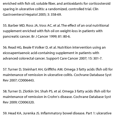
enriched with fish oil, soluble fiber, and antioxidants for corticosteroid
sparing in ulcerative colitis: a randomized, controlled trial. Clin
Gastroenterol Hepatol 2005; 3: 358-69.
55. Barber MD, Ross JA, Voss AC, et al. The effect of an oral nutritional
supplement enriched with fish oil on weight-loss in patients with
pancreatic cancer. Br J Cancer 1999; 81: 80-6.
56. Read HG, Beale P, Volker D, et al. Nutrition intervention using an
eicosapentaenoic acid-containing supplement in patients with
advanced colorectal cancer. Support Care Cancer 2007; 15: 301-7.
57. Turner D, Steinhart AH, Griffiths AM. Omega 3 fatty acids (fish oil) for
maintenance of remission in ulcerative colitis. Cochrane Database Syst
Rev 2007; CD006443.
58. Turner D, Zlotkin SH, Shah PS, et al. Omega 3 fatty acids (fish oil) for
maintenance of remission in Crohn's disease. Cochrane Database Syst
Rev 2009; CD006320.
59. Head KA, Jurenka JS. Inflammatory bowel disease. Part 1: ulcerative