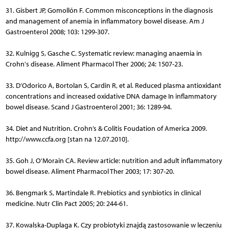
31. Gisbert JP, Gomollón F. Common misconceptions in the diagnosis
and management of anemia in inflammatory bowel disease. Am J
Gastroenterol 2008; 103: 1299-307.
32. Kulnigg S, Gasche C. Systematic review: managing anaemia in
Crohn's disease. Aliment Pharmacol Ther 2006; 24: 1507-23.
33. D’Odorico A, Bortolan S, Cardin R, et al. Reduced plasma antioxidant
concentrations and increased oxidative DNA damage In inflammatory
bowel disease. Scand J Gastroenterol 2001; 36: 1289-94.
34. Diet and Nutrition. Crohn’s & Colitis Foudation of America 2009.
http://www.ccfa.org [stan na 12.07.2010].
35. Goh J, O'Morain CA. Review article: nutrition and adult inflam­matory
bowel disease. Aliment Pharmacol Ther 2003; 17: 307-20.
36. Bengmark S, Martindale R. Prebiotics and synbiotics in clinical
medicine. Nutr Clin Pact 2005; 20: 244-61.
37. Kowalska-Duplaga K. Czy probiotyki znajdą zastosowanie w leczeniu