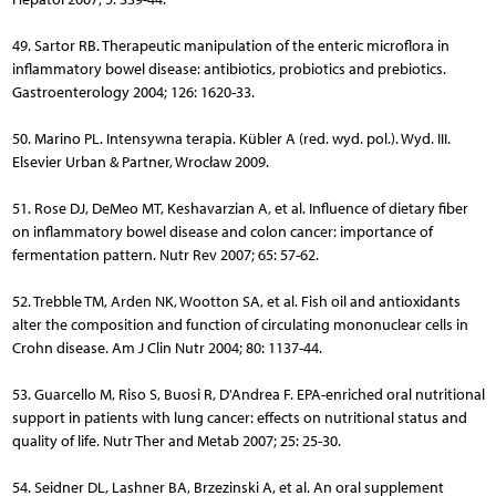
49. Sartor RB. Therapeutic manipulation of the enteric microflora in
inflammatory bowel disease: antibiotics, probiotics and prebiotics.
Gastroenterology 2004; 126: 1620-33.
50. Marino PL. Intensywna terapia. Kübler A (red. wyd. pol.). Wyd. III.
Elsevier Urban & Partner, Wrocław 2009.
51. Rose DJ, DeMeo MT, Keshavarzian A, et al. Influence of dietary fiber
on inflammatory bowel disease and colon cancer: importance of
fermentation pattern. Nutr Rev 2007; 65: 57-62.
52. Trebble TM, Arden NK, Wootton SA, et al. Fish oil and antioxidants
alter the composition and function of circulating mononuclear cells in
Crohn disease. Am J Clin Nutr 2004; 80: 1137-44.
53. Guarcello M, Riso S, Buosi R, D'Andrea F. EPA-enriched oral nutritional
support in patients with lung cancer: effects on nutritional status and
quality of life. Nutr Ther and Metab 2007; 25: 25-30.
54. Seidner DL, Lashner BA, Brzezinski A, et al. An oral supplement