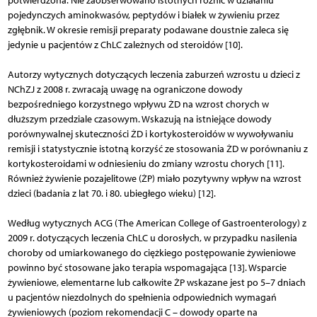
potwierdzona. Nie zaobserwowano istotnych różnic w działaniu
pojedynczych aminokwasów, peptydów i białek w żywieniu przez
zgłębnik. W okresie remisji preparaty podawane doustnie zaleca się
jedynie u pacjentów z ChLC zależnych od steroidów [10].
Autorzy wytycznych dotyczących leczenia zaburzeń wzrostu u dzieci z
NChZJ z 2008 r. zwracają uwagę na ograniczone dowody
bezpośredniego korzystnego wpływu ŻD na wzrost chorych w
dłuższym przedziale czasowym. Wskazują na istniejące dowody
porównywalnej skuteczności ŻD i kortykosteroidów w wywoływaniu
remisji i statystycznie istotną korzyść ze stosowania ŻD w porównaniu z
kortykosteroidami w odniesieniu do zmiany wzrostu chorych [11].
Również żywienie pozajelitowe (ŻP) miało pozytywny wpływ na wzrost
dzieci (badania z lat 70. i 80. ubiegłego wieku) [12].
Według wytycznych ACG (The American College of Gastroenterology) z
2009 r. dotyczących leczenia ChLC u dorosłych, w przypadku nasilenia
choroby od umiarkowanego do ciężkiego postępowanie żywieniowe
powinno być stosowane jako terapia wspomagająca [13]. Wsparcie
żywieniowe, elementarne lub całkowite ŻP wskazane jest po 5–7 dniach
u pacjentów niezdolnych do spełnienia odpowiednich wymagań
żywieniowych (poziom rekomendacji C – dowody oparte na