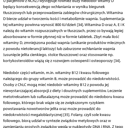
U pacjentów z NChZJ występuje również duży niedobór witamy D
będący konsekwencją złego wchłaniania w wyniku biegunek
tłuszczowych lub przeprowadzenia zabiegów chirurgicznych. Witamina
D bierze udział w tworzeniu kości i metabolizmie wapnia. Suplementacja
tej witaminy powinna wynosić 800 IU/dzień [34]. Witamina D oraz A, E i K
należą do witamin rozpuszczalnych w tłuszczach, przez co bywają lepiej
absorbowane w formie płynnej niż w formie tabletek. Zbyt mała ilość
witaminy D, zmniejszona podaż wapnia (unikanie produktów mlecznych
z powodu nietolerancji laktozy) lub zaburzone wchłanianie wapnia
(usunięcie jelita cienkiego, stolce tłuszczowe) oraz stosowanie np.
kortykosteroidów wiążą się z rozwojem osteopenii i osteoporozy [34].
Niedobór części witamin, m.in. witaminy B12 i kwasu foliowego
należącego do grupy witamin B, może prowadzić do niedokrwistości.
Osoby z ChLC mogą mieć niedobór witaminy B12 z powodu jej
niewystarczającej absorpcji z diety i doustnych suplementów. Leczenie
metotreksatem lub sulfasalazyną może prowadzić do niedoboru kwasu
foliowego, którego brak wiąże się ze zwiększonym ryzykiem
powstawania nowotworów jelita oraz może prowadzić do
niedokrwistości megaloblas­tycznej [35]. Folany, czyli sole kwasu
foliowego, biorą udział w syntezie związków metylowych oraz w
zamienianiu prostych związków węgla w nukleotydy DNA i RNA. Z tego