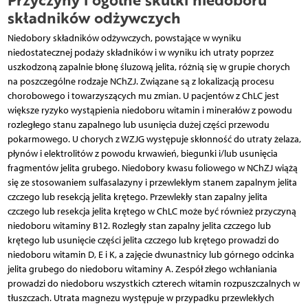
składników odżywczych
Niedobory składników odżywczych, powstające w wyniku
niedostatecznej podaży składników i w wyniku ich utraty poprzez
uszkodzoną zapalnie błonę śluzową jelita, różnią się w grupie chorych
na poszczególne rodzaje NChZJ. Związane są z lokalizacją procesu
chorobowego i towarzyszących mu zmian. U pacjentów z ChLC jest
większe ryzyko wystąpienia niedoboru witamin i minerałów z powodu
rozległego stanu zapalnego lub usunięcia dużej części przewodu
pokarmowego. U chorych z WZJG występuje skłonność do utraty żelaza,
płynów i elektrolitów z powodu krwawień, biegunki i/lub usunięcia
fragmentów jelita grubego. Niedobory kwasu fo­liowego w NChZJ wiążą
się ze stosowaniem sulfasalazyny i przewlekłym stanem zapalnym jelita
czczego lub resekcją jelita krętego. Przewlekły stan zapalny jelita
czczego lub resekcja jelita krętego w ChLC może być również przyczyną
niedoboru witaminy B12. Rozległy stan zapalny jelita czczego lub
krętego lub usunięcie części jelita czczego lub krętego prowadzi do
niedoboru witamin D, E i K, a zajęcie dwunastnicy lub górnego odcinka
jelita grubego do niedoboru witaminy A. Zespół złego wchłaniania
prowadzi do niedoboru wszystkich czterech witamin rozpuszczalnych w
tłuszczach. Utrata magnezu występuje w przypadku przewlekłych