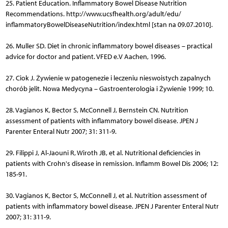
25. Patient Education. Inflammatory Bowel Disease Nutrition
Recommendations. http://www.ucsfhealth.org/adult/edu/
inflammatoryBowelDiseaseNutrition/index.html [stan na 09.07.2010].
26. Muller SD. Diet in chronic inflammatory bowel diseases – practical
advice for doctor and patient. VFED e.V Aachen, 1996.
27. Ciok J. Żywienie w patogenezie i leczeniu nieswoistych zapalnych
chorób jelit. Nowa Medycyna – Gastroenterologia i Żywienie 1999; 10.
28. Vagianos K, Bector S, McConnell J, Bernstein CN. Nutrition
assessment of patients with inflammatory bowel disease. JPEN J
Parenter Enteral Nutr 2007; 31: 311-9.
29. Filippi J, Al-Jaouni R, Wiroth JB, et al. Nutritional deficiencies in
patients with Crohn's disease in remission. Inflamm Bowel Dis 2006; 12:
185-91.
30. Vagianos K, Bector S, McConnell J, et al. Nutrition assessment of
patients with inflammatory bowel disease. JPEN J Parenter Enteral Nutr
2007; 31: 311-9.