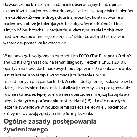
doświadczeniu klinicznym, badaniach obserwacyjnych lub opiniach
ekspertów). U pacjentów odwodnionych zaleca się uzupełnienie płynów
i elektrolitów. Żywienie drogą doustną może być kontynuowane u
pacjentów dobrze je tolerujących, bez objawów niedrożności i bez
silnych bólów brzucha. U pacjentów w cięższym stanie i z objawami
niedrożności powinno się „oszczędzać” jelito (bowel rest) i stosować
wsparcie w postaci całkowitego ŻP.
W najnowszych wytycznych europejskich ECCO (The European Crohn's
and Colitis Organisation) na temat diagnozy i leczenia ChLC z 2010 r.
opartych na dowodach naukowych postępowanie żywieniowe również
jest zalecane jako terapia wspomagająca leczenie ChLC w
uzasadnionych przypadkach [14]. W celu indukcji remisji wskazane jest u
dzieci, niezależnie od nasilenia i lokalizacji choroby, jako postępowanie
równie skuteczne, lepiej tolerowane i obarczone mniejszą liczbą działań
niepożądanych w porównaniu ze steroidami [15]. U osób dorosłych
leczenie żywieniowe w indukcji remisji zaleca się jedynie u pacjentów,
którzy nie wyrażają zgody na inne formy leczenia.
Ogólne zasady postępowania
żywieniowego