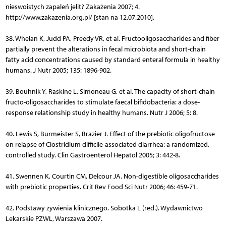
nieswoistych zapaleń jelit? Zakażenia 2007; 4.
http://www.zakazenia.org.pl/ [stan na 12.07.2010].
38. Whelan K, Judd PA, Preedy VR, et al. Fructooligosaccharides and fiber
partially prevent the alterations in fecal microbiota and short-chain
fatty acid concentrations caused by standard enteral formula in healthy
humans. J Nutr 2005; 135: 1896-902.
39. Bouhnik Y, Raskine L, Simoneau G, et al. The capacity of short-chain
fructo-oligosaccharides to stimulate faecal bifidobacteria: a dose-
response relationship study in healthy humans. Nutr J 2006; 5: 8.
40. Lewis S, Burmeister S, Brazier J. Effect of the prebiotic oligofructose
on relapse of Clostridium difficile-associated diarrhea: a randomized,
controlled study. Clin Gastroenterol Hepatol 2005; 3: 442-8.
41. Swennen K, Courtin CM, Delcour JA. Non-digestible oligosaccharides
with prebiotic properties. Crit Rev Food Sci Nutr 2006; 46: 459-71.
42. Podstawy żywienia klinicznego. Sobotka L (red.). Wydaw­nic­two
Lekarskie PZWL, Warszawa 2007.