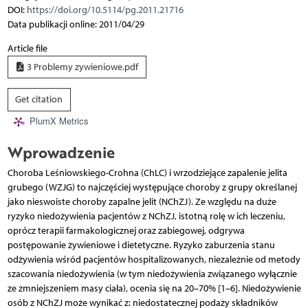
DOI:
https://doi.org/10.5114/pg.2011.21716
Data publikacji online: 2011/04/29
Article file
3 Problemy zywieniowe.pdf
Get citation
PlumX Metrics
Wprowadzenie
Choroba Leśniowskiego-Crohna (ChLC) i wrzodziejące zapalenie jelita
grubego (WZJG) to najczęściej występujące choroby z grupy określanej
jako nieswoiste choroby zapalne jelit (NChZJ). Ze względu na duże
ryzyko niedożywienia pacjentów z NChZJ, istotną rolę w ich leczeniu,
oprócz terapii farmakologicznej oraz zabiegowej, odgrywa
postępowanie żywieniowe i dietetyczne. Ryzyko zaburzenia stanu
odżywienia wśród pacjentów hospitalizowanych, niezależnie od metody
szacowania niedożywienia (w tym niedożywienia związanego wyłącznie
ze zmniejszeniem masy ciała), ocenia się na 20–70% [1–6]. Niedożywienie
osób z NChZJ może wynikać z: niedostatecznej podaży składników