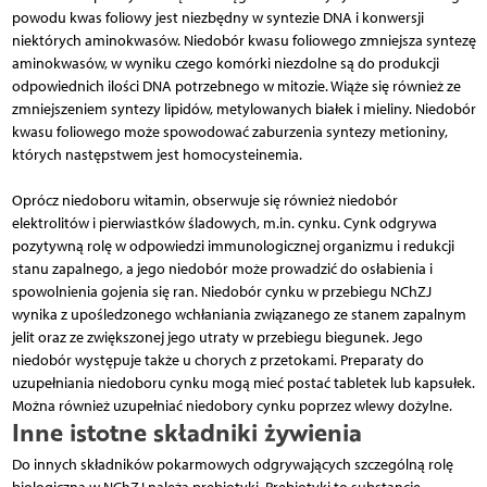
powodu kwas foliowy jest niezbędny w syntezie DNA i konwersji
niektórych aminokwasów. Niedobór kwasu foliowego zmniejsza syntezę
aminokwasów, w wyniku czego komórki niezdolne są do produkcji
odpowiednich ilości DNA potrzebnego w mitozie. Wiąże się również ze
zmniejszeniem syntezy lipidów, metylowanych białek i mieliny. Niedobór
kwasu foliowego może spowodować zaburzenia syntezy metioniny,
których następstwem jest homocysteinemia.
Oprócz niedoboru witamin, obserwuje się również niedobór
elektrolitów i pierwiastków śladowych, m.in. cynku. Cynk odgrywa
pozytywną rolę w odpowiedzi immunologicznej organizmu i redukcji
stanu zapalnego, a jego niedobór może prowadzić do osłabienia i
spowolnienia gojenia się ran. Niedobór cynku w przebiegu NChZJ
wynika z upośledzonego wchłaniania związanego ze stanem zapalnym
jelit oraz ze zwiększonej jego utraty w przebiegu biegunek. Jego
niedobór występuje także u chorych z przetokami. Preparaty do
uzupełniania niedoboru cynku mogą mieć postać tabletek lub kapsułek.
Można również uzupełniać niedobory cynku poprzez wlewy dożylne.
Inne istotne składniki żywienia
Do innych składników pokarmowych odgrywających szczególną rolę