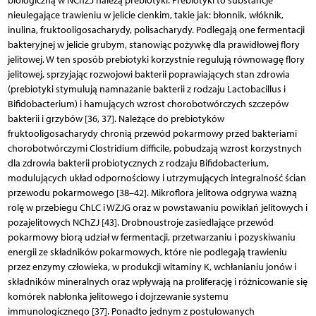
biologiczną w NChZJ należą prebiotyki. Prebiotyki to substancje
nieulegające trawieniu w jelicie cienkim, takie jak: błonnik, włóknik,
inulina, fruktooligosacharydy, polisacharydy. Podlegają one fermentacji
bakteryjnej w jelicie grubym, stanowiąc pożywkę dla prawidłowej flory
jelitowej. W ten sposób prebiotyki korzystnie regulują równowagę flory
jelitowej, sprzyjając rozwojowi bakterii poprawiających stan zdrowia
(prebiotyki stymulują namnażanie bakterii z rodzaju Lactobacillus i
Bifidobacterium) i hamujących wzrost chorobotwórczych szczepów
bakterii i grzybów [36, 37]. Należące do prebiotyków
fruktooligosacharydy chronią przewód pokarmowy przed bakteriami
chorobotwórczymi Clostridium difficile, pobudzają wzrost korzystnych
dla zdrowia bakterii probiotycznych z rodzaju Bifidobacterium,
modulujących układ odpornościowy i utrzymujących integralność ścian
przewodu pokarmowego [38–42]. Mikroflora jelitowa odgrywa ważną
rolę w przebiegu ChLC i WZJG oraz w powstawaniu powikłań jelitowych i
pozajelitowych NChZJ [43]. Drobnoustroje zasiedlające przewód
pokarmowy biorą udział w fermentacji, przetwarzaniu i pozyskiwaniu
energii ze składników pokarmowych, które nie podlegają trawieniu
przez enzymy człowieka, w produkcji witaminy K, wchłanianiu jonów i
składników mineralnych oraz wpływają na proliferację i różnicowanie się
komórek nabłonka jelitowego i dojrzewanie systemu
immunologicznego [37]. Ponadto jednym z postulowanych