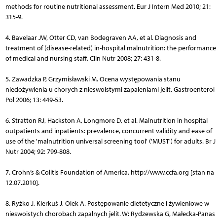
methods for routine nutritional assessment. Eur J Intern Med 2010; 21:
315-9.
4. Bavelaar JW, Otter CD, van Bodegraven AA, et al. Diagnosis and
treatment of (disease-related) in-hospital malnutrition: the performance
of medical and nursing staff. Clin Nutr 2008; 27: 431-8.
5. Zawadzka P, Grzymisławski M. Ocena występowania stanu
niedożywienia u chorych z nieswoistymi zapaleniami jelit. Gastroenterol
Pol 2006; 13: 449-53.
6. Stratton RJ, Hackston A, Longmore D, et al. Malnutrition in hospital
outpatients and inpatients: prevalence, concurrent validity and ease of
use of the 'malnutrition universal screening tool' ('MUST') for adults. Br J
Nutr 2004; 92: 799-808.
7. Crohn’s & Colitis Foundation of America. http://www.ccfa.org [stan na
12.07.2010].
8. Ryżko J, Kierkuś J, Olek A. Postępowanie dietetyczne i żywieniowe w
nieswoistych chorobach zapalnych jelit. W: Ry­dzewska G, Małecka-Panas