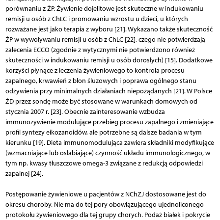
porównaniu z ŻP. Żywienie dojelitowe jest skuteczne w indukowaniu
remisji u osób z ChLC i promowaniu wzrostu u dzieci, u których
rozważane jest jako terapia z wyboru [21]. Wykazano także skuteczność
ŻP w wywoływaniu remisji u osób z ChLC [22], czego nie potwierdzają
zalecenia ECCO (zgodnie z wytycznymi nie potwierdzono również
skuteczności w indukowaniu remisji u osób dorosłych) [15]. Dodatkowe
korzyści płynące z leczenia żywieniowego to kontrola procesu
zapalnego, krwawień z błon śluzowych i poprawa ogólnego stanu
odżywienia przy minimalnych działaniach niepożądanych [21]. W Polsce
ŻD przez sondę może być stosowane w warunkach domowych od
stycznia 2007 r. [23]. Obecnie zainteresowanie wzbudza
immunożywienie modulujące przebieg procesu zapalnego i zmieniające
profil syntezy eikozanoidów, ale potrzebne są dalsze badania w tym
kierunku [19]. Dieta immunomodulująca zawiera składniki modyfikujące
(wzmacniające lub osłabiające) czynność układu immunologicznego, w
tym np. kwasy tłuszczowe omega-3 związane z redukcją odpowiedzi
zapalnej [24].
Postępowanie żywieniowe u pacjentów z NChZJ dostosowane jest do
okresu choroby. Nie ma do tej pory obowiązującego ujednoliconego
protokołu żywieniowego dla tej grupy chorych. Podaż białek i pokrycie