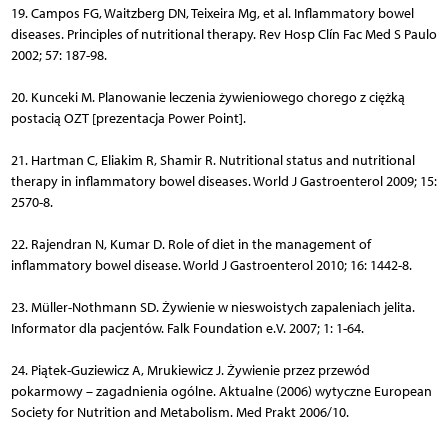
19. Campos FG, Waitzberg DN, Teixeira Mg, et al. Inflammatory bowel
diseases. Principles of nutritional therapy. Rev Hosp Clín Fac Med S Paulo
2002; 57: 187-98.
20. Kunceki M. Planowanie leczenia żywieniowego chorego z ciężką
postacią OZT [prezentacja Power Point].
21. Hartman C, Eliakim R, Shamir R. Nutritional status and nutritional
therapy in inflammatory bowel diseases. World J Gastroenterol 2009; 15:
2570-8.
22. Rajendran N, Kumar D. Role of diet in the management of
inflammatory bowel disease. World J Gastroenterol 2010; 16: 1442-8.
23. Müller-Nothmann SD. Żywienie w nieswoistych zapaleniach jelita.
Informator dla pacjentów. Falk Foundation e.V. 2007; 1: 1-64.
24. Piątek-Guziewicz A, Mrukiewicz J. Żywienie przez przewód
pokarmowy – zagadnienia ogólne. Aktualne (2006) wytyczne European
Society for Nutrition and Metabolism. Med Prakt 2006/10.