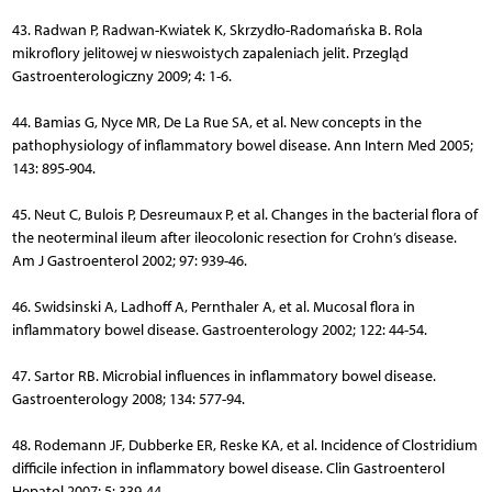
43. Radwan P, Radwan-Kwiatek K, Skrzydło-Radomańska B. Rola
mikroflory jelitowej w nieswoistych zapaleniach jelit. Przegląd
Gastroenterologiczny 2009; 4: 1-6.
44. Bamias G, Nyce MR, De La Rue SA, et al. New concepts in the
pathophysiology of inflammatory bowel disease. Ann Intern Med 2005;
143: 895-904.
45. Neut C, Bulois P, Desreumaux P, et al. Changes in the bacterial flora of
the neoterminal ileum after ileocolonic resection for Crohn’s disease.
Am J Gastroenterol 2002; 97: 939-46.
46. Swidsinski A, Ladhoff A, Pernthaler A, et al. Mucosal flora in
inflammatory bowel disease. Gastroenterology 2002; 122: 44-54.
47. Sartor RB. Microbial influences in inflammatory bowel disease.
Gastroenterology 2008; 134: 577-94.
48. Rodemann JF, Dubberke ER, Reske KA, et al. Incidence of Clostridium
difficile infection in inflammatory bowel disease. Clin Gastroenterol
Hepatol 2007; 5: 339-44.