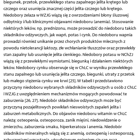
biegunek, przetok, przewlekłego stanu zapalnego jelita krętego lub
czczego oraz usunięcia znacznej części jelita czczego lub krętego.
Niedobory żelaza w WZJG wiążą się z owrzodzeniami błony śluzowej
odbytnicy i/lub klinicznymi objawami niedoboru (anemia). Stosowanie
niektórych leków, np. prednizonu, może prowadzić do niedoboru takich
składników odżywczych, jak wapń, potas i cynk. Do niedoboru wapnia
prowadzi również unikanie przez chorych produktów mlecznych z
powodu nietolerancji laktozy, złe wchłanianie tłuszczów oraz przewlekły
stan zapalny lub usunięcie jelita cienkiego. Niedobory potasu w NChZJ
wiążą się z przewlekłymi wymiotami, biegunką i działaniem niektórych
leków. Niedobory cynku obserwuje się w ChLC w wyniku przewlekłego
stanu zapalnego lub usunięcia jelita czczego, biegunki, utraty z przetok
lub małego stężenia cynku we krwi [25]. W tabeli I przedstawiono
przyczyny niedoboru wybranych składników odżywczych u osób z ChLC
i WZJG z uwzględnieniem mechanizmów mogących powodować te
zaburzenia [26, 27]. Niedobór składników odżywczych może być
przyczyną pozajelitowych powikłań nieswoistych zapaleń jelita i
zaburzeń metabolicznych. Do objawów niedoboru witamin w ChLC
należą: osteopenia, osteoporoza, zanik mięśni, niedowidzenie o
zmierzchu, zaburzenia smaku, hiperkeratoza i anemia. Niedobór
składników mineralnych wiążą się z: anemią, osteopenią i osteoporozą,
zaburzeniami wzrastania, utrudnionym gojeniem się ran oraz