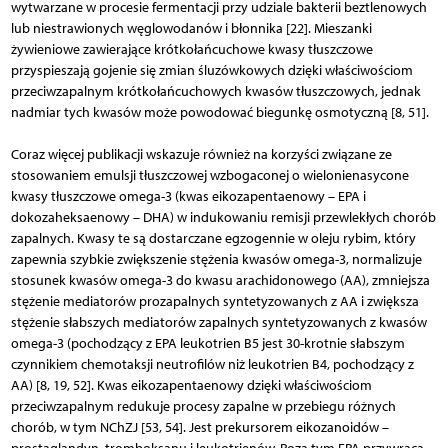
wytwarzane w procesie fermentacji przy udziale bakterii beztlenowych
lub niestrawionych węglowodanów i błonnika [22]. Mieszanki
żywieniowe zawierające krótkołańcuchowe kwasy tłuszczowe
przyspieszają gojenie się zmian śluzówkowych dzięki właściwościom
przeciwzapalnym krótkołańcuchowych kwasów tłuszczowych, jednak
nadmiar tych kwasów może powodować biegunkę osmotyczną [8, 51].
Coraz więcej publikacji wskazuje również na korzyści związane ze
stosowaniem emulsji tłuszczowej wzbogaconej o wielonienasycone
kwasy tłuszczowe omega-3 (kwas eikozapentaenowy – EPA i
dokozaheksaenowy – DHA) w indukowaniu remisji przewlekłych chorób
zapalnych. Kwasy te są dostarczane egzogennie w oleju rybim, który
zapewnia szybkie zwiększenie stężenia kwasów omega-3, normalizuje
stosunek kwasów omega-3 do kwasu arachidonowego (AA), zmniejsza
stężenie mediatorów prozapalnych syntetyzowanych z AA i zwiększa
stężenie słabszych mediatorów zapalnych syntetyzowanych z kwasów
omega-3 (pochodzący z EPA leukotrien B5 jest 30-krotnie słabszym
czynnikiem chemotaksji neutrofilów niż leukotrien B4, pochodzący z
AA) [8, 19, 52]. Kwas eikozapentaenowy dzięki właściwoś­ciom
przeciwzapalnym redukuje procesy zapalne w przebiegu różnych
chorób, w tym NChZJ [53, 54]. Jest prekursorem eikozanoidów –