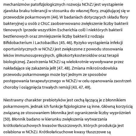
mechanizmów patofizjologicznych rozwoju NChZJ jest wystąpienie
zjawiska braku tolerancji w stosunku do własnej flory, znajdującej się w
przewodzie pokarmowym [44]. W badaniach dotyczących składu flory
bakteryjnej u osób z ChLC zaobserwowano zwiększenie liczby bakterii
tlenowych (przede wszystkim Escherichia coli) i niektórych bakterii
beztlenowych oraz zmniejszenie liczby bakterii z rodzaju
Bifidobacterium i Lactobacillus [45, 46]. Ryzyko wystąpienia infekcji
oportu­nistycznych w NChZJ jest zwiększone z powodu stosowania
leków immunosupresyjnych, glikokortykosteroidów oraz terapii
biologicznej. Zaostrzenia NChZJ są wielokrotnie wywoływane przez
nakładające się zakażenia jelit [47, 48]. Zmiana mikrośrodowiska
przewodu pokarmowego może być jednym ze sposobów
postępowania terapeutycznego w NChZJ w celu opanowania zaostrzeń
choroby i osiągnięcia trwałych remisji [43, 47, 49].
Niestrawny charakter prebiotyków jest cechą łączącą je z błonnikiem
pokarmowym, jednak ich funkcje fizjologiczne są inne. Główną korzyścią
związaną ze stosowaniem błonnika jest ograniczenie liczby wypróżnień
[50]. Błonnik badano w kierunku zwiększenia wytwarzania
krótkołańcuchowych kwasów tłuszczowych, których produkcja jest
osłabiona w NChZJ. Krótkołańcuchowe kwasy tłuszczowe są