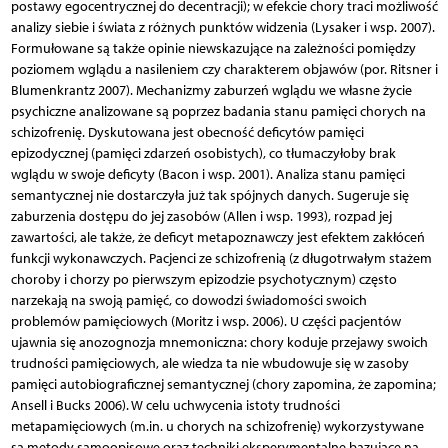
postawy egocentrycznej do decentracji); w efekcie chory traci możliwość
analizy siebie i świata z różnych punktów widzenia (Lysaker i wsp. 2007).
Formułowane są także opinie niewskazujące na zależności pomiędzy
poziomem wglądu a nasileniem czy charakterem objawów (por. Ritsner i
Blumenkrantz 2007). Mechanizmy zaburzeń wglądu we własne życie
psychiczne analizowane są poprzez badania stanu pamięci chorych na
schizofrenię. Dyskutowana jest obecność deficytów pamięci
epizodycznej (pamięci zdarzeń osobistych), co tłumaczyłoby brak
wglądu w swoje deficyty (Bacon i wsp. 2001). Analiza stanu pamięci
semantycznej nie dostarczyła już tak spójnych danych. Sugeruje się
zaburzenia dostępu do jej zasobów (Allen i wsp. 1993), rozpad jej
zawartości, ale także, że deficyt metapoznawczy jest efektem zakłóceń
funkcji wykonawczych. Pacjenci ze schizofrenią (z długotrwałym stażem
choroby i chorzy po pierwszym epizodzie psychotycznym) często
narzekają na swoją pamięć, co dowodzi świadomości swoich
problemów pamięciowych (Moritz i wsp. 2006). U części pacjentów
ujawnia się anozognozja mnemoniczna: chory koduje przejawy swoich
trudności pamięciowych, ale wiedza ta nie wbudowuje się w zasoby
pamięci autobiograficznej semantycznej (chory zapomina, że zapomina;
Ansell i Bucks 2006). W celu uchwycenia istoty trudności
metapamięciowych (m.in. u chorych na schizofrenię) wykorzystywane
są metody samoopisowe oraz techniki eksperymentalne bazujące na