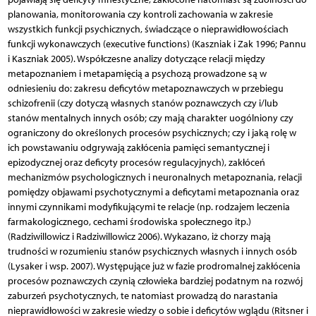
planowania, monitorowania czy kontroli zachowania w zakresie
wszystkich funkcji psychicznych, świadczące o nieprawidłowościach
funkcji wykonawczych (executive functions) (Kaszniak i Zak 1996; Pannu
i Kaszniak 2005). Współczesne analizy dotyczące relacji między
metapoznaniem i metapamięcią a psychozą prowadzone są w
odniesieniu do: zakresu deficytów metapoznawczych w przebiegu
schizofrenii (czy dotyczą własnych stanów poznawczych czy i/lub
stanów mentalnych innych osób; czy mają charakter uogólniony czy
ograniczony do określonych procesów psychicznych; czy i jaką rolę w
ich powstawaniu odgrywają zakłócenia pamięci semantycznej i
epizodycznej oraz deficyty procesów regulacyjnych), zakłóceń
mechanizmów psychologicznych i neuronalnych metapoznania, relacji
pomiędzy objawami psychotycznymi a deficytami metapoznania oraz
innymi czynnikami modyfikującymi te relacje (np. rodzajem leczenia
farmakologicznego, cechami środowiska społecznego itp.)
(Radziwillowicz i Radziwillowicz 2006). Wykazano, iż chorzy mają
trudności w rozumieniu stanów psychicznych własnych i innych osób
(Lysaker i wsp. 2007). Występujące już w fazie prodromalnej zakłócenia
procesów poznawczych czynią człowieka bardziej podatnym na rozwój
zaburzeń psychotycznych, te natomiast prowadzą do narastania
nieprawidłowości w zakresie wiedzy o sobie i deficytów wglądu (Ritsner i