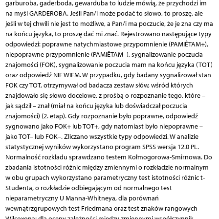
garburoba, gaderboda, gewarduba to ludzie mówią, że przychodzi im
na myśl GARDEROBA. Jeśli Pan/i może podać to słowo, to proszę, ale
jeśli w tej chwili nie jest to możliwe, a Pan/i ma poczucie, że je zna czy ma
na końcu języka, to proszę dać mi znać. Rejestrowano następujące typy
odpowiedzi: poprawne natychmiastowe przypomnienie (PAMIÊTAM+),
niepoprawne przypomnienie (PAMIÊTAM–), sygnalizowanie poczucia
znajomości (FOK), sygnalizowanie poczucia mam na końcu języka (TOT)
oraz odpowiedź NIE WIEM. W przypadku, gdy badany sygnalizował stan
FOK czy TOT, otrzymywał od badacza zestaw słów, wśród których
znajdowało się słowo docelowe, z prośbą o rozpoznanie tego, które –
jak sądził – znał (miał na końcu języka lub doświadczał poczucia
znajomości) (2. etap). Gdy rozpoznanie było poprawne, odpowiedź
sygnowano jako FOK+ lub TOT+, gdy natomiast było niepoprawne –
jako TOT– lub FOK–. Zliczano wszystkie typy odpowiedzi. W analizie
statystycznej wyników wykorzystano program SPSS wersja 12.0 PL.
Normalność rozkładu sprawdzano testem Kołmogorowa-Smirnowa. Do
zbadania istotności różnic między zmiennymi o rozkładzie normalnym
w obu grupach wykorzystano parametryczny test istotności różnic t-
Studenta, o rozkładzie odbiegającym od normalnego test
nieparametryczny U Manna-Whitneya, dla porównań
wewnątrzgrupowych test Friedmana oraz test znaków rangowych
Wilcoxona; dla oceny zależności między zmiennymi współczynnik