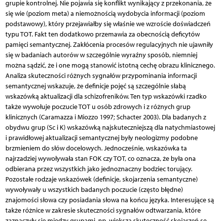
grupie kontrolnej. Nie pojawia się konflikt wynikający z przekonania, że
się wie (poziom meta) a niemożnością wydobycia informacji (poziom
podstawowy), który przejawiałby się właśnie we wzroście doświadczeń
typu TOT. Fakt ten dodatkowo przemawia za obecnością deficytów
pamięci semantycznej. Zakłócenia procesów regulacyjnych nie ujawniły
się w badaniach autorów w szczególnie wyraźny sposób, niemniej
można sądzić, że i one mogą stanowić istotną cechę obrazu klinicznego.
Analiza skuteczności różnych sygnałów przypominania informacji
semantycznej wskazuje, że definicje pojęć są szczególnie słabą
wskazówką aktualizacji dla schizofreników. Ten typ wskazówki rzadko
także wywołuje poczucie TOT u osób zdrowych i z różnych grup
klinicznych (Caramazza i Miozzo 1997; Schacter 2003). Dla badanych z
obydwu grup (Sc i K) wskazówką najskuteczniejszą dla natychmiastowej
i prawidłowej aktualizacji semantycznej były neologizmy podobne
brzmieniem do słów docelowych. Jednocześnie, wskazówka ta
najrzadziej wywoływała stan FOK czy TOT, co oznacza, że była ona
odbierana przez wszystkich jako jednoznaczny bodziec torujący.
Pozostałe rodzaje wskazówek (definicje, skojarzenia semantyczne)
wywoływały u wszystkich badanych poczucie (często błędne)
znajomości słowa czy posiadania słowa na końcu języka. Interesujące są
także różnice w zakresie skuteczności sygnałów odtwarzania, które
zaznaczyły się między grupami, np. większa skuteczność skojarzeń se-