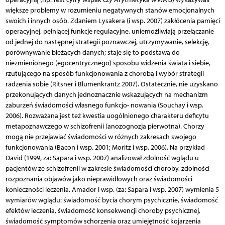
większe problemy w rozumieniu negatywnych stanów emocjonalnych
swoich i innych osób. Zdaniem Lysakera (i wsp. 2007) zakłócenia pamięci
operacyjnej, pełniącej funkcje regulacyjne, uniemożliwiają przełączanie
od jednej do następnej strategii poznawczej, utrzymywanie, selekcję,
porównywanie bieżących danych; staje się to podstawą do
niezmienionego (egocentrycznego) sposobu widzenia świata i siebie,
rzutującego na sposób funkcjonowania z chorobą i wybór strategii
radzenia sobie (Ritsner i Blumenkrantz 2007). Ostatecznie, nie uzyskano
przekonujących danych jednoznacznie wskazujących na mechanizm
zaburzeń świadomości własnego funkcjo- nowania (Souchay i wsp.
2006). Rozważana jest też kwestia uogólnionego charakteru deficytu
metapoznawczego w schizofrenii (anozognozja pierwotna). Chorzy
mogą nie przejawiać świadomości w różnych zakresach swojego
funkcjonowania (Bacon i wsp. 2001; Moritz i wsp. 2006). Na przykład
David (1999, za: Sapara i wsp. 2007) analizował zdolność wglądu u
pacjentów ze schizofrenii w zakresie świadomości choroby, zdolności
rozpoznania objawów jako nieprawidłowych oraz świadomości
konieczności leczenia. Amador i wsp. (za: Sapara i wsp. 2007) wymienia 5
wymiarów wglądu: świadomość bycia chorym psychicznie, świadomość
efektów leczenia, świadomość konsekwencji choroby psychicznej,
świadomość symptomów schorzenia oraz umiejętność kojarzenia