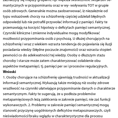
mantycznych w przypominaniu oraz w wy- woływaniu TOT w grupie
osób zdrowych. Generalnie można zaobserwować, iż niezależnie od
typu wskazówek chorzy na schizofrenię częściej udzielali błędnych
odpowiedzi lub nie potrafili przywołać informacji z pamięci. Fakty te
przemawiają na korzyść hipotezy o deficytach pamięci semantycznej.
Czynniki kliniczne i zmienne indywidualne mogą modyfikować
możliwości przypominania osób z psychozą. U dłużej chorujących na
schizofrenię i wraz z wiekiem wzrasta tendencja do pojawiania się iluzji
posiadania wiedzy (błędne poczucie znajomości) oraz wzrasta stopień
pewności co do adekwatności tej wiedzy. Osoby o dłuższym stażu
choroby i starsze może zatem charakteryzować osłabienie obu
aspektów metapamięci, tj. pamięci per se i procesów regulacyjnych.
Wnioski
1. Osoby chorujące na schizofrenię ujawniają trudności w aktualizacji
informacji semantycznej. Wykazują także mniejszą niż osoby zdrowe
wrażliwość na czynniki ułatwiające przypominanie danych o charakterze
semantycznym. Fakty te sugerują, że u podłoża problemów
metapamięciowych leżą zakłócenia w zakresie pamięci, nie zaś funkcji
wykonawczych. 2. Problemy w zakresie pamięci semantycznej mogą
stanowić przyczynę uogólnionych deficytów metapoznawczych, czyli
nieświadomości/braku wglądu w charakterystyczne dla procesu