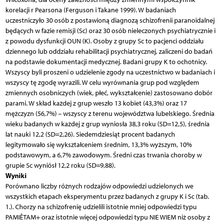
korelacji r Pearsona (Ferguson i Takane 1999). W badaniach
uczestniczyło 30 osób z postawioną diagnozą schizofrenii paranoidalnej
będących w fazie remisji (Sc) oraz 30 osób nieleczonych psychiatrycznie i
z powodu dysfunkcji OUN (K). Osoby z grupy Sc to pacjenci oddziału
dziennego lub oddziału rehabilitacji psychiatrycznej, zaliczeni do badań
na podstawie dokumentacji medycznej. Badani grupy K to ochotnicy.
Wszyscy byli proszeni o udzielenie zgody na uczestnictwo w badaniach i
wszyscy tę zgodę wyrazili. W celu wyrównania grup pod względem
zmiennych osobniczych (wiek, płeć, wykształcenie) zastosowano dobór
parami. W skład każdej z grup weszło 13 kobiet (43,3%) oraz 17
mężczyzn (56,7%) – wszyscy z terenu województwa lubelskiego. Średnia
wieku badanych w każdej z grup wyniosła 38,3 roku (SD=12,5), średnia
lat nauki 12,2 (SD=2,26). Siedemdziesiąt procent badanych
legitymowało się wykształceniem średnim, 13,3% wyższym, 10%
podstawowym, a 6,7% zawodowym. Średni czas trwania choroby w
grupie Sc wyniósł 12,2 roku (SD=9,88).
Wyniki
Porównano liczby różnych rodzajów odpowiedzi udzielonych we
wszystkich etapach eksperymentu przez badanych z grupy K i Sc (tab.
1.). Chorzy na schizofrenię udzielili istotnie mniej odpowiedzi typu
PAMIÊTAM+ oraz istotnie więcej odpowiedzi typu NIE WIEM niż osoby z