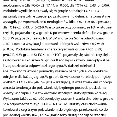
neologizmów (dla FOK+ c2=17,44, p=0,000; dla TOT+ c2=5,43, p=0,06).
Podobnie wyniki kształtowały się w grupie K: reakcje FOK+ i TOT+
ujawniały się istotnie częściej po zastosowaniu definicji, natomiast nie
wystąpiły po wprowadzeniu neologizmów (dla FOK+ c2=18,3, p=0,000;
dla TOT+ c2=7,43, p=0,024). Warto także przypomnieć, że TOT+ istotnie
częściej pojawiało się w grupie K po wprowadzeniu definicji niż w grupie
Sc. 3. W przypadku reakcji NIE WIEM w gru- pie Sc nie odnotowano
zróżnicowania w sytuacji stosowania różnych wskazówek (c2=4,8;
p=0,09). Podobna tendencja charakteryzowała grupę K (c2=2,89;
p=0,24). 4. W grupie Sc FOK– oraz TOT– pojawiały się istotnie częściej po
zastosowaniu skojarzeń. W grupie K rodzaj wskazówki nie wpływał na
liczbę udzielania odpowiedzi tego typu. W dalszej kolejności
analizowano zależność pomiędzy wiekiem badanych a ich wynikami
odrębnie dla każdej z grup. W grupie Sc wykazano korelację pomiędzy
wiekiem a FOK– (r=0,46, p=0,01) wskazującą, iż wraz z wiekiem chorego
wzrasta tendencja do pojawiania się błędnego poczucia posiadania
wiedzy. W grupie K nie stwierdzono istotnych statystycznie korelacji.
Wykazano także zależność pomiędzy czasem trwania choroby w grupie
Sc a odpowiedziami typu FOK– i NIE WIEM. Dłuższy czas chorowania
korelował z częstszym pojawianiem się błędnego przekonania co do
posiadanej wiedzy (r=0,37, p=0,04); osoby dłużej chorujące rzadziej