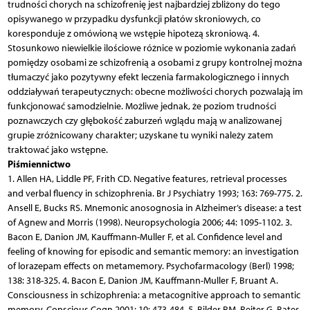
trudności chorych na schizofrenię jest najbardziej zbliżony do tego
opisywanego w przypadku dysfunkcji płatów skroniowych, co
koresponduje z omówioną we wstępie hipotezą skroniową. 4.
Stosunkowo niewielkie ilościowe różnice w poziomie wykonania zadań
pomiędzy osobami ze schizofrenią a osobami z grupy kontrolnej można
tłumaczyć jako pozytywny efekt leczenia farmakologicznego i innych
oddziaływań terapeutycznych: obecne możliwości chorych pozwalają im
funkcjonować samodzielnie. Możliwe jednak, że poziom trudności
poznawczych czy głębokość zaburzeń wglądu mają w analizowanej
grupie zróżnicowany charakter; uzyskane tu wyniki należy zatem
traktować jako wstępne.
Piśmiennictwo
1. Allen HA, Liddle PF, Frith CD. Negative features, retrieval processes
and verbal fluency in schizophrenia. Br J Psychiatry 1993; 163: 769-775. 2.
Ansell E, Bucks RS. Mnemonic anosognosia in Alzheimer’s disease: a test
of Agnew and Morris (1998). Neuropsychologia 2006; 44: 1095-1102. 3.
Bacon E, Danion JM, Kauffmann-Muller F, et al. Confidence level and
feeling of knowing for episodic and semantic memory: an investigation
of lorazepam effects on metamemory. Psychofarmacology (Berl) 1998;
138: 318-325. 4. Bacon E, Danion JM, Kauffmann-Muller F, Bruant A.
Consciousness in schizophrenia: a metacognitive approach to semantic
memory. Conscious Cogn 2001; 10: 473-484. 5. Bilder RM, Reiter G, Bates