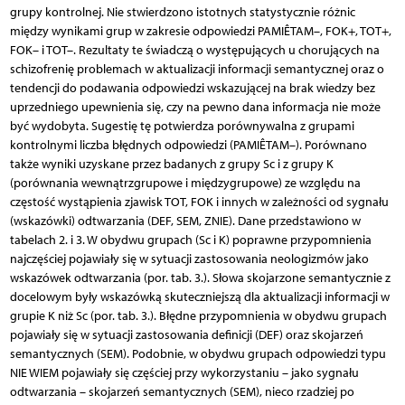
grupy kontrolnej. Nie stwierdzono istotnych statystycznie różnic
między wynikami grup w zakresie odpowiedzi PAMIÊTAM–, FOK+, TOT+,
FOK– i TOT–. Rezultaty te świadczą o występujących u chorujących na
schizofrenię problemach w aktualizacji informacji semantycznej oraz o
tendencji do podawania odpowiedzi wskazującej na brak wiedzy bez
uprzedniego upewnienia się, czy na pewno dana informacja nie może
być wydobyta. Sugestię tę potwierdza porównywalna z grupami
kontrolnymi liczba błędnych odpowiedzi (PAMIÊTAM–). Porównano
także wyniki uzyskane przez badanych z grupy Sc i z grupy K
(porównania wewnątrzgrupowe i międzygrupowe) ze względu na
częstość wystąpienia zjawisk TOT, FOK i innych w zależności od sygnału
(wskazówki) odtwarzania (DEF, SEM, ZNIE). Dane przedstawiono w
tabelach 2. i 3. W obydwu grupach (Sc i K) poprawne przypomnienia
najczęściej pojawiały się w sytuacji zastosowania neologizmów jako
wskazówek odtwarzania (por. tab. 3.). Słowa skojarzone semantycznie z
docelowym były wskazówką skuteczniejszą dla aktualizacji informacji w
grupie K niż Sc (por. tab. 3.). Błędne przypomnienia w obydwu grupach
pojawiały się w sytuacji zastosowania definicji (DEF) oraz skojarzeń
semantycznych (SEM). Podobnie, w obydwu grupach odpowiedzi typu
NIE WIEM pojawiały się częściej przy wykorzystaniu – jako sygnału
odtwarzania – skojarzeń semantycznych (SEM), nieco rzadziej po