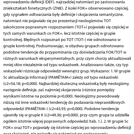
wprowadzeniu definicji (DEF), najrzadziej natomiast po zastosowaniu
zniekształceń fonetycznych (ZNIE). Z kolei FOK+ obserwowano częściej,
gdy sygnałem odtwarzania były definicje i skojarzenia semantyczne,
natomiast nie pojawiało się po prezentacji neologizmów. TOT
zakończone poprawnym rozpoznaniem (TOT+) pojawiało się częściej w
tych samych warunkach co FOK+, lecz istotnie częściej w grupie
kontrolnej. Błędnych rozpoznań po TOT (TOT–) nie odnotowano w
grupie kontrolnej. Podsumowując, w obydwu grupach odnotowano
podobne tendencje do przypominania czy doświadczania FOK/TOT w
różnych warunkach eksperymentalnych, przy czym chorzy aktualizowali
mniej słów niezależnie od typu wskazówek. Analizowano także, czy typ
wskazówki różnicuje odpowiedzi wewnątrz grup. Wykazano: 1. W grupie
Sc aktualizacja informacji (PAMIÊTAM+) zależy od typu wskazówki
(c2=54,18; p=0,000). Najbardziej skuteczną wskazówką były neologizmy,
następnie definicje, zaś najmniej skojarzenia (różnice pomiędzy
wynikami istotne na poziomie p=0,000). Neologizmy powodowały
niższą niż inne wskazówki tendencję do podawania nieprawidłowych
odpowiedzi (PAMIÊTAM–) (c2=43,93; p=0,000). Podobne tendencje
ujawniły się w grupie K (c2=49,36; p=0,000), przy czym grupa ta udzieliła
ogółem istotnie więcej poprawnych odpowiedzi (tab. 1.). 2. W grupie Sc
FOK+ oraz TOT+ pojawiały się istotnie częściej po wprowadzeniu definicji
oraz skojarzeń, nie pojawiły się natomiast po zastosowaniu