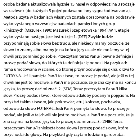
osoba badana aktualizowała łącznie 15 haseł w odpowiedzi na 3 rodzaje
wskazówek (do każdych 5 pojęć podawano inny sygnał odtwarzania).
Metoda użyta w badaniach własnych została opracowana na podstawie
wykorzystanego wcześniej w badaniach pamięci innych grup
klinicznych (Mazurek 1990; Mazurek i Szepietowska 1994). W 1. etapie
wykorzystano następujące instrukcje: 1. (DEF) Zwykle ludzie
przypominają sobie słowa bez trudu, ale niekiedy mamy poczucie, że
słowo to znamy albo mamy je na końcu języka, ale nie możemy w tej
chwili przypomnieć go sobie. Przeczytam teraz Panu/i pewne definicje i
proszę podać słowo, do których ta definicja się odnosi. Na przykład:
rama umocowana w ścianie, do której przymocowuje się okna, drzwi to
FUTRYNA. Jeśli pamięta Pan/i to słowo, to proszę je podać, ale jeśli w tej
chwili nie jest to możliwe, a Pan/i ma poczucie, że je zna czy ma na końcu
języka, to proszę dać mi znać. 2. (SEM) Teraz przeczytam Panu/i kilka
słów. Proszę podać słowo, które odpowiadałoby podanym pojęciom. Na
przykład takim słowom, jak: pokrowiec, etui, kołczan, pochewka,
odpowiada słowo FUTERAŁ. Jeśli Pan/i pamięta to słowo, to proszę je
podać, ale jeśli w tej chwili nie jest to możliwe, a Pan/i ma poczucie, że je
zna czy ma na końcu języka, to proszę dać mi znać. 3. (ZNIE) Teraz
przeczytam Panu/i zniekształcone słowa i proszę podać słowo, które
przychodzi do głowy. Na przykład gdy czytam ludziom garderuba,