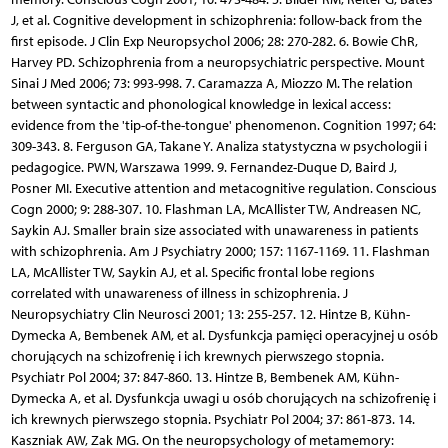
J, et al. Cognitive development in schizophrenia: follow-back from the
first episode. J Clin Exp Neuropsychol 2006; 28: 270-282. 6. Bowie ChR,
Harvey PD. Schizophrenia from a neuropsychiatric perspective. Mount
Sinai J Med 2006; 73: 993-998. 7. Caramazza A, Miozzo M. The relation
between syntactic and phonological knowledge in lexical access:
evidence from the 'tip-of-the-tongue' phenomenon. Cognition 1997; 64:
309-343. 8. Ferguson GA, Takane Y. Analiza statystyczna w psychologii i
pedagogice. PWN, Warszawa 1999. 9. Fernandez-Duque D, Baird J,
Posner MI. Executive attention and metacognitive regulation. Conscious
Cogn 2000; 9: 288-307. 10. Flashman LA, McAllister TW, Andreasen NC,
Saykin AJ. Smaller brain size associated with unawareness in patients
with schizophrenia. Am J Psychiatry 2000; 157: 1167-1169. 11. Flashman
LA, McAllister TW, Saykin AJ, et al. Specific frontal lobe regions
correlated with unawareness of illness in schizophrenia. J
Neuropsychiatry Clin Neurosci 2001; 13: 255-257. 12. Hintze B, Kühn-
Dymecka A, Bembenek AM, et al. Dysfunkcja pamięci operacyjnej u osób
chorujących na schizofrenię i ich krewnych pierwszego stopnia.
Psychiatr Pol 2004; 37: 847-860. 13. Hintze B, Bembenek AM, Kühn-
Dymecka A, et al. Dysfunkcja uwagi u osób chorujących na schizofrenię i
ich krewnych pierwszego stopnia. Psychiatr Pol 2004; 37: 861-873. 14.
Kaszniak AW, Zak MG. On the neuropsychology of metamemory: