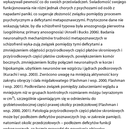
wykazywali pewność co do swoich przeświadczeń. Świadomość swojego
funkcjonowania nie różni jednak chorych z psychozami od osób z
napadami paniki, co sugeruje złożoność związku pomiędzy procesem
psychotycznym a deficytami metapoznawczymi. Przytoczone dane nie
wskazują także, by dla schizofrenii typowa była anozognozja pierwotna
(uogólniona; primary anosognosia) (Ansell i Bucks 2006). Badania
neuronalnych mechanizmów trudności metapoznawczych w
schizofrenii wyka-zują związek pomiędzy tymi deficytami a
zmniejszeniem objętości przyśrodkowych części płatów skroniowych i
przyśrodkowych części płatów czołowych, powiększeniem komór
bocznych, zmniejszeniem liczby połączeń neuronalnych w korze i
hipokampie, ubytkiem neuronów we wzgórzu i jądrach podkorowych
(Kurachi i wsp. 2003). Zwrócono uwagę na mniejszą aktywność kory
zakrętu obręczy i ciała migdałowatego (Flashman i wsp. 2000, Flashman
i wsp. 2001). Podkreślano związek pomiędzy zaburzeniami wglądu a
mniejszym niż w grupach kontrolnych rozmiarem mózgu (wyrażonym
3
w cm
), szczególnie ujawniającym się w odniesieniu do
grzbietowobocznej części prawej okolicy przedczołowej (Flashman i
wsp. 2000, 2001). Patologia przyśrodkowych części płatów skroniowych
może być podłożem deficytów poznawczych (np. w zakresie pamięci),
natomiast okolic przedczołowych – podłożem deficytów funkcji
wykonawczych, co łącznie prowadzi do powstania objawów