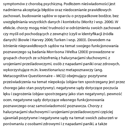
symptomów z chorobą psychiczną. Podłożem nieświadomości jest
nadmierna akceptacja błędów oraz niedocenianie prawidłowych
zachowań, budowanie sądów w oparciu o przypadkowe bodźce, bez
uwzględniania wszystkich danych i kontekstu (Moritz i wsp. 2006). W
efekcie, chorzy mogą mieć trudności w odróżnieniu swoich zachowań
czy myśli od pochodzących z zewnątrz (czyli w identyfikacji źródła
danych) (Bowie i Harvey 2006; Turken i wsp. 2003). Dowodem na
istnienie nieprawidłowych sądów na temat swojego funkcjonowania
poznawczego są badania Morrisona i Wellsa (2003) prowadzone w
grupach chorych ze schizofrenią z halucynacjami słuchowymi, z
urojeniami prześladowczymi, osób z napadami paniki oraz zdrowych,
wykorzystujące m.in. kwestionariusz metapoznawczy (ang.
Metacognitive Questionnaire – MCQ) obejmujący: pozytywne
przeświadczenia na temat niepokoju (objaw ten spostrzegany jest przez
chorego jako stan pozytywny), negatywne sądy dotyczące poczucia
lęku i zagrożenia (objaw spostrzegany jako stan negatywny), pewność
ocen, negatywne sądy dotyczące własnego funkcjonowania
poznawczego oraz samoświadomość poznawcza. Chorzy z
halucynacjami słuchowymi i urojeniami prześladowczymi częściej
ujawniali pozytywne i negatywne sądy na temat swoich zaburzeń w
porównaniu z osobami zdrowymi i z napadami paniki, a także