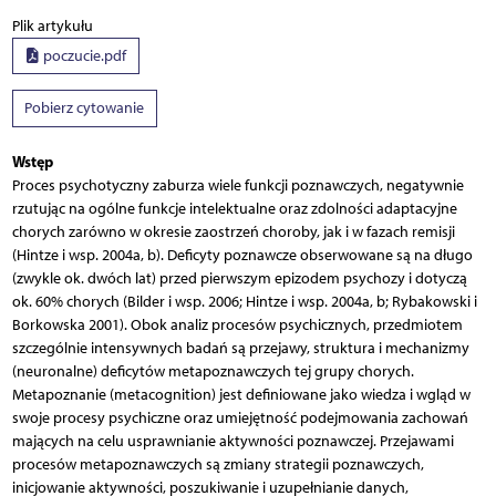
Plik artykułu
poczucie.pdf
Pobierz cytowanie
Wstęp
Proces psychotyczny zaburza wiele funkcji poznawczych, negatywnie
rzutując na ogólne funkcje intelektualne oraz zdolności adaptacyjne
chorych zarówno w okresie zaostrzeń choroby, jak i w fazach remisji
(Hintze i wsp. 2004a, b). Deficyty poznawcze obserwowane są na długo
(zwykle ok. dwóch lat) przed pierwszym epizodem psychozy i dotyczą
ok. 60% chorych (Bilder i wsp. 2006; Hintze i wsp. 2004a, b; Rybakowski i
Borkowska 2001). Obok analiz procesów psychicznych, przedmiotem
szczególnie intensywnych badań są przejawy, struktura i mechanizmy
(neuronalne) deficytów metapoznawczych tej grupy chorych.
Metapoznanie (metacognition) jest definiowane jako wiedza i wgląd w
swoje procesy psychiczne oraz umiejętność podejmowania zachowań
mających na celu usprawnianie aktywności poznawczej. Przejawami
procesów metapoznawczych są zmiany strategii poznawczych,
inicjowanie aktywności, poszukiwanie i uzupełnianie danych,