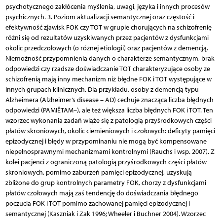
psychotycznego zakłócenia myślenia, uwagi, języka i innych procesów
psychicznych. 3. Poziom aktualizacji semantycznej oraz częstość i
efektywność zjawisk FOK czy TOT w grupie chorujących na schizofrenię
różni się od rezultatów uzyskiwanych przez pacjentów z dysfunkcjami
okolic przedczołowych (o różnej etiologii) oraz pacjentów z demencją.
Niemożność przypomnienia danych o charakterze semantycznym, brak
odpowiedzi czy rzadsze doświadczanie TOT charakteryzujące osoby ze
schizofrenią mają inny mechanizm niż błędne FOK i TOT występujące w
innych grupach klinicznych. Dla przykładu, osoby z demencją typu
Alzheimera (Alzheimer’s disease – AD) cechuje znacząca liczba błędnych
odpowiedzi (PAMIÊTAM–), ale też większa liczba błędnych FOK i TOT. Ten
wzorzec wykonania zadań wiąże się z patologią przyśrodkowych części
płatów skroniowych, okolic ciemieniowych i czołowych: deficyty pamięci
epizodycznej i błędy w przypominaniu nie mogą być kompensowane
niepełnosprawnymi mechanizmami kontrolnymi (Rauchs i wsp. 2007). Z
kolei pacjenci z ograniczoną patologią przyśrodkowych części płatów
skroniowych, pomimo zaburzeń pamięci epizodycznej, uzyskują
zbliżone do grup kontrolnych parametry FOK, chorzy z dysfunkcjami
płatów czołowych mają zaś tendencję do doświadczania błędnego
poczucia FOK i TOT pomimo zachowanej pamięci epizodycznej i
semantycznej (Kaszniak i Zak 1996; Wheeler i Buchner 2004). Wzorzec