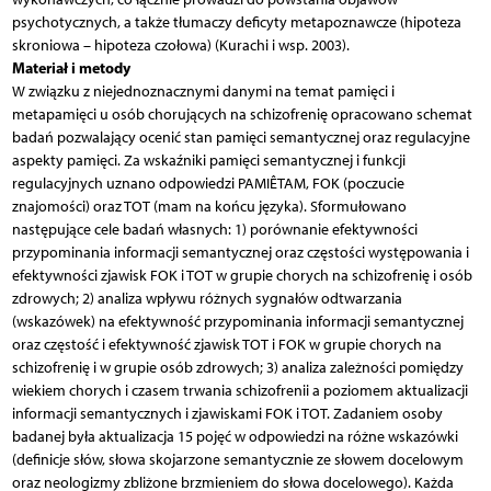
psychotycznych, a także tłumaczy deficyty metapoznawcze (hipoteza
skroniowa – hipoteza czołowa) (Kurachi i wsp. 2003).
Materiał i metody
W związku z niejednoznacznymi danymi na temat pamięci i
metapamięci u osób chorujących na schizofrenię opracowano schemat
badań pozwalający ocenić stan pamięci semantycznej oraz regulacyjne
aspekty pamięci. Za wskaźniki pamięci semantycznej i funkcji
regulacyjnych uznano odpowiedzi PAMIÊTAM, FOK (poczucie
znajomości) oraz TOT (mam na końcu języka). Sformułowano
następujące cele badań własnych: 1) porównanie efektywności
przypominania informacji semantycznej oraz częstości występowania i
efektywności zjawisk FOK i TOT w grupie chorych na schizofrenię i osób
zdrowych; 2) analiza wpływu różnych sygnałów odtwarzania
(wskazówek) na efektywność przypominania informacji semantycznej
oraz częstość i efektywność zjawisk TOT i FOK w grupie chorych na
schizofrenię i w grupie osób zdrowych; 3) analiza zależności pomiędzy
wiekiem chorych i czasem trwania schizofrenii a poziomem aktualizacji
informacji semantycznych i zjawiskami FOK i TOT. Zadaniem osoby
badanej była aktualizacja 15 pojęć w odpowiedzi na różne wskazówki
(definicje słów, słowa skojarzone semantycznie ze słowem docelowym
oraz neologizmy zbliżone brzmieniem do słowa docelowego). Każda