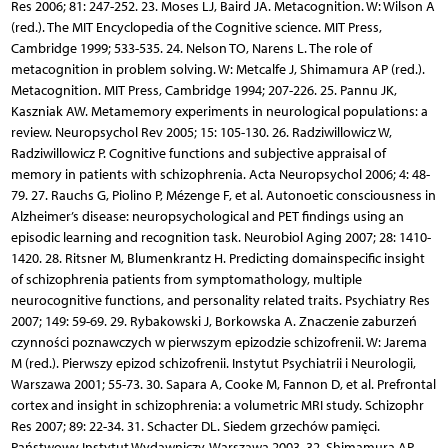
Res 2006; 81: 247-252. 23. Moses LJ, Baird JA. Metacognition. W: Wilson A
(red.). The MIT Encyclopedia of the Cognitive science. MIT Press,
Cambridge 1999; 533-535. 24. Nelson TO, Narens L. The role of
metacognition in problem solving. W: Metcalfe J, Shimamura AP (red.).
Metacognition. MIT Press, Cambridge 1994; 207-226. 25. Pannu JK,
Kaszniak AW. Metamemory experiments in neurological populations: a
review. Neuropsychol Rev 2005; 15: 105-130. 26. Radziwillowicz W,
Radziwillowicz P. Cognitive functions and subjective appraisal of
memory in patients with schizophrenia. Acta Neuropsychol 2006; 4: 48-
79. 27. Rauchs G, Piolino P, Mézenge F, et al. Autonoetic consciousness in
Alzheimer’s disease: neuropsychological and PET findings using an
episodic learning and recognition task. Neurobiol Aging 2007; 28: 1410-
1420. 28. Ritsner M, Blumenkrantz H. Predicting domainspecific insight
of schizophrenia patients from symptomathology, multiple
neurocognitive functions, and personality related traits. Psychiatry Res
2007; 149: 59-69. 29. Rybakowski J, Borkowska A. Znaczenie zaburzeń
czynności poznawczych w pierwszym epizodzie schizofrenii. W: Jarema
M (red.). Pierwszy epizod schizofrenii. Instytut Psychiatrii i Neurologii,
Warszawa 2001; 55-73. 30. Sapara A, Cooke M, Fannon D, et al. Prefrontal
cortex and insight in schizophrenia: a volumetric MRI study. Schizophr
Res 2007; 89: 22-34. 31. Schacter DL. Siedem grzechów pamięci.
Państwowy Instytut Wydawniczy, Warszawa 2003. 32. Shimamura AP.