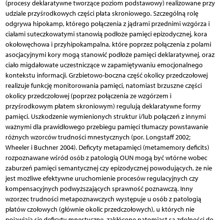
(procesy deklaratywne tworzące poziom podstawowy) realizowane przy
udziale przyśrodkowych części płata skroniowego. Szczególną rolę
odgrywa hipokamp, którego połączenia z jądrami przednimi wzgórza i
ciałami suteczkowatymi stanowią podłoże pamięci epizodycznej, kora
okołowęchowa i przyhipokampalna, które poprzez połączenia z polami
asocjacyjnymi kory mogą stanowić podłoże pamięci deklaratywnej, oraz
ciało migdałowate uczestniczące w zapamiętywaniu emocjonalnego
kontekstu informacji. Grzbietowo-boczna część okolicy przedczołowej
realizuje funkcję monitorowania pamięci, natomiast brzuszne części
okolicy przedczołowej (poprzez połączenia ze wzgórzem i
przyśrodkowym płatem skroniowym) regulują deklaratywne formy
pamięci. Uszkodzenie wymienionych struktur i/lub połączeń z innymi
ważnymi dla prawidłowego przebiegu pamięci tłumaczy powstawanie
różnych wzorców trudności mnestycznych (por. Longstaff 2002;
Wheeler i Buchner 2004). Deficyty metapamięci (metamemory deficits)
rozpoznawane wśród osób z patologią OUN mogą być wtórne wobec
zaburzeń pamięci semantycznej czy epizodycznej powodujących, że nie
jest możliwe efektywne uruchomienie procesów regulacyjnych czy
kompensacyjnych podwyższających sprawność poznawczą. Inny
wzorzec trudności metapoznawczych występuje u osób z patologią
płatów czołowych (głównie okolic przedczołowych), u których nie
pojawiają się deficyty mnestyczne, zakłócone natomiast są zdolności do