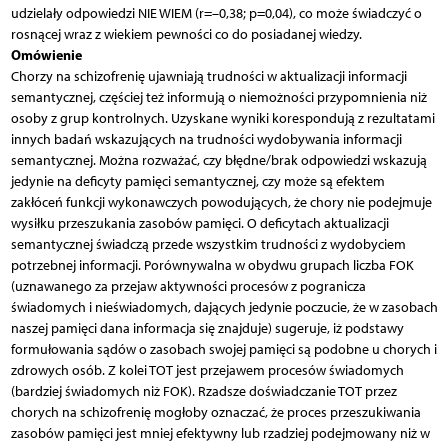
udzielały odpowiedzi NIE WIEM (r=–0,38; p=0,04), co może świadczyć o
rosnącej wraz z wiekiem pewności co do posiadanej wiedzy.
Omówienie
Chorzy na schizofrenię ujawniają trudności w aktualizacji informacji
semantycznej, częściej też informują o niemożności przypomnienia niż
osoby z grup kontrolnych. Uzyskane wyniki korespondują z rezultatami
innych badań wskazujących na trudności wydobywania informacji
semantycznej. Można rozważać, czy błędne/brak odpowiedzi wskazują
jedynie na deficyty pamięci semantycznej, czy może są efektem
zakłóceń funkcji wykonawczych powodujących, że chory nie podejmuje
wysiłku przeszukania zasobów pamięci. O deficytach aktualizacji
semantycznej świadczą przede wszystkim trudności z wydobyciem
potrzebnej informacji. Porównywalna w obydwu grupach liczba FOK
(uznawanego za przejaw aktywności procesów z pogranicza
świadomych i nieświadomych, dających jedynie poczucie, że w zasobach
naszej pamięci dana informacja się znajduje) sugeruje, iż podstawy
formułowania sądów o zasobach swojej pamięci są podobne u chorych i
zdrowych osób. Z kolei TOT jest przejawem procesów świadomych
(bardziej świadomych niż FOK). Rzadsze doświadczanie TOT przez
chorych na schizofrenię mogłoby oznaczać, że proces przeszukiwania
zasobów pamięci jest mniej efektywny lub rzadziej podejmowany niż w