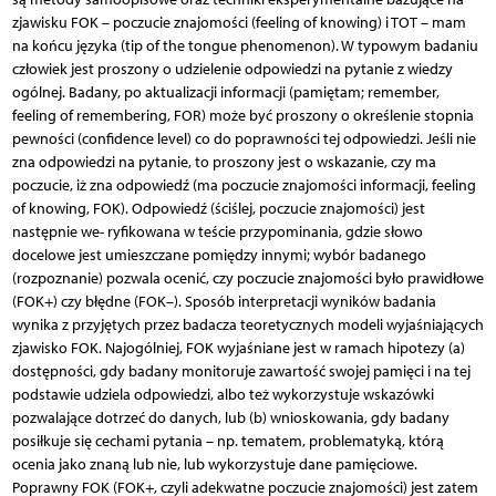
zjawisku FOK – poczucie znajomości (feeling of knowing) i TOT – mam
na końcu języka (tip of the tongue phenomenon). W typowym badaniu
człowiek jest proszony o udzielenie odpowiedzi na pytanie z wiedzy
ogólnej. Badany, po aktualizacji informacji (pamiętam; remember,
feeling of remembering, FOR) może być proszony o określenie stopnia
pewności (confidence level) co do poprawności tej odpowiedzi. Jeśli nie
zna odpowiedzi na pytanie, to proszony jest o wskazanie, czy ma
poczucie, iż zna odpowiedź (ma poczucie znajomości informacji, feeling
of knowing, FOK). Odpowiedź (ściślej, poczucie znajomości) jest
następnie we- ryfikowana w teście przypominania, gdzie słowo
docelowe jest umieszczane pomiędzy innymi; wybór badanego
(rozpoznanie) pozwala ocenić, czy poczucie znajomości było prawidłowe
(FOK+) czy błędne (FOK–). Sposób interpretacji wyników badania
wynika z przyjętych przez badacza teoretycznych modeli wyjaśniających
zjawisko FOK. Najogólniej, FOK wyjaśniane jest w ramach hipotezy (a)
dostępności, gdy badany monitoruje zawartość swojej pamięci i na tej
podstawie udziela odpowiedzi, albo też wykorzystuje wskazówki
pozwalające dotrzeć do danych, lub (b) wnioskowania, gdy badany
posiłkuje się cechami pytania – np. tematem, problematyką, którą
ocenia jako znaną lub nie, lub wykorzystuje dane pamięciowe.
Poprawny FOK (FOK+, czyli adekwatne poczucie znajomości) jest zatem