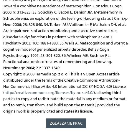
Toward a cognitive neuroscience of metacognition. Conscious Cogn
2000; 9: 313-323. 33. Souchay C, Bacon E, Danion JM. Metamemory in
Schizophrenia: an exploration of the feeling-of-knowing state. J Clin Exp
Neur 2006; 28: 828-840. 34. Turken AU, Vuilleumier P, Mathalon DH, et al.
Are impairments of action monitoring and executive control true
dissociative dysfunctions in patients with schizophrenia? Am J
Psychiatry 2003; 160: 1881-1883. 35. Wells A. Metacognition and worry: a
cognitive model of generalized anxiety disorder. Behav Cogn
Psychotherapy 1995; 23: 301-320. 36. Wheleer ME, Buchner RL.
Functional-anatomic correlates of remembering and knowing.
Neuroimage 2004; 21: 1337-1349.
Copyright: © 2008 Termedia Sp. z o. o. This is an Open Access article
distributed under the terms of the Creative Commons Attribution-
NonCommercial-ShareAlike 4.0 International (CC BY-NC-SA 4.0) License
(
http://creativecommons.org/licenses/by-nc-sa/4.0/
), allowing third
parties to copy and redistribute the material in any medium or format
and to remix, transform, and build upon the material, provided the
original work is properly cited and states its license.
ZGŁASZANIE PRAC