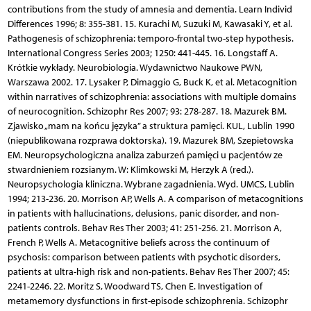
contributions from the study of amnesia and dementia. Learn Individ
Differences 1996; 8: 355-381. 15. Kurachi M, Suzuki M, Kawasaki Y, et al.
Pathogenesis of schizophrenia: temporo-frontal two-step hypothesis.
International Congress Series 2003; 1250: 441-445. 16. Longstaff A.
Krótkie wykłady. Neurobiologia. Wydawnictwo Naukowe PWN,
Warszawa 2002. 17. Lysaker P, Dimaggio G, Buck K, et al. Metacognition
within narratives of schizophrenia: associations with multiple domains
of neurocognition. Schizophr Res 2007; 93: 278-287. 18. Mazurek BM.
Zjawisko „mam na końcu języka” a struktura pamięci. KUL, Lublin 1990
(niepublikowana rozprawa doktorska). 19. Mazurek BM, Szepietowska
EM. Neuropsychologiczna analiza zaburzeń pamięci u pacjentów ze
stwardnieniem rozsianym. W: Klimkowski M, Herzyk A (red.).
Neuropsychologia kliniczna. Wybrane zagadnienia. Wyd. UMCS, Lublin
1994; 213-236. 20. Morrison AP, Wells A. A comparison of metacognitions
in patients with hallucinations, delusions, panic disorder, and non-
patients controls. Behav Res Ther 2003; 41: 251-256. 21. Morrison A,
French P, Wells A. Metacognitive beliefs across the continuum of
psychosis: comparison between patients with psychotic disorders,
patients at ultra-high risk and non-patients. Behav Res Ther 2007; 45:
2241-2246. 22. Moritz S, Woodward TS, Chen E. Investigation of
metamemory dysfunctions in first-episode schizophrenia. Schizophr