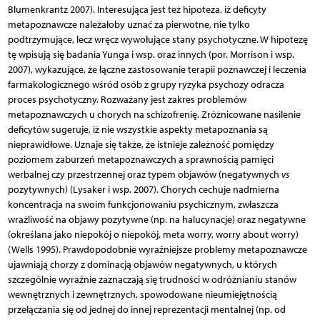
Blumenkrantz 2007). Interesująca jest też hipoteza, iż deficyty
metapoznawcze należałoby uznać za pierwotne, nie tylko
podtrzymujące, lecz wręcz wywołujące stany psychotyczne. W hipotezę
tę wpisują się badania Yunga i wsp. oraz innych (por. Morrison i wsp.
2007), wykazujące, że łączne zastosowanie terapii poznawczej i leczenia
farmakologicznego wśród osób z grupy ryzyka psychozy odracza
proces psychotyczny. Rozważany jest zakres problemów
metapoznawczych u chorych na schizofrenię. Zróżnicowane nasilenie
deficytów sugeruje, iż nie wszystkie aspekty metapoznania są
nieprawidłowe. Uznaje się także, że istnieje zależność pomiędzy
poziomem zaburzeń metapoznawczych a sprawnością pamięci
werbalnej czy przestrzennej oraz typem objawów (negatywnych
vs
pozytywnych) (Lysaker i wsp. 2007). Chorych cechuje nadmierna
koncentracja na swoim funkcjonowaniu psychicznym, zwłaszcza
wrażliwość na objawy pozytywne (np. na halucynacje) oraz negatywne
(określana jako niepokój o niepokój, meta worry, worry about worry)
(Wells 1995). Prawdopodobnie wyraźniejsze problemy metapoznawcze
ujawniają chorzy z dominacją objawów negatywnych, u których
szczególnie wyraźnie zaznaczają się trudności w odróżnianiu stanów
wewnętrznych i zewnętrznych, spowodowane nieumiejętnością
przełączania się od jednej do innej reprezentacji mentalnej (np. od