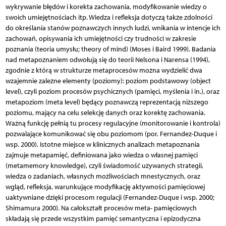
wykrywanie błędów i korekta zachowania, modyfikowanie wiedzy o
swoich umiejętnościach itp. Wiedza i refleksja dotyczą także zdolności
do określania stanów poznawczych innych ludzi, wnikania w intencje ich
zachowań, opisywania ich umiejętności czy trudności w zakresie
poznania (teoria umysłu; theory of mind) (Moses i Baird 1999). Badania
nad metapoznaniem odwołują się do teorii Nelsona i Narensa (1994),
zgodnie z którą w strukturze metaprocesów można wydzielić dwa
wzajemnie zależne elementy (poziomy): poziom podstawowy (object
level), czyli poziom procesów psychicznych (pamięci, myślenia i in.), oraz
metapoziom (meta level) będący poznawczą reprezentacją niższego
poziomu, mający na celu selekcję danych oraz korektę zachowania.
Ważną funkcję pełnią tu procesy regulacyjne (monitorowanie i kontrola)
pozwalające komunikować się obu poziomom (por. Fernandez-Duque i
wsp. 2000). Istotne miejsce w klinicznych analizach metapoznania
zajmuje metapamięć, definiowana jako wiedza o własnej pamięci
(metamemory knowledge), czyli świadomość używanych strategii,
wiedza o zadaniach, własnych możliwościach mnestycznych, oraz
wgląd, refleksja, warunkujące modyfikację aktywności pamięciowej
uaktywniane dzięki procesom regulacji (Fernandez-Duque i wsp. 2000;
Shimamura 2000). Na całokształt procesów meta- pamięciowych
składają się przede wszystkim pamięć semantyczna i epizodyczna