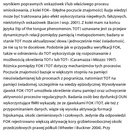
wynikiem poprawnych wskazówek i/lub właściwego procesu
wnioskowania, z kolei FOK– (błędne poczucie znajomości; iluzja wiedzy)
może być traktowana jako efekt wykorzystania niepełnych, fałszywych,
nieistotnych wskazówek (Bacon i wsp. 2001). Z kolei mam na końcu
języka (tip of the tongue phenomenon, TOT) uznawane jest za przejaw
dynamicznych relacji pomiędzy pamięcią i metapoziomem; badany w
stanie TOT może aktualizować słowa i jednocześnie mieć świadomość,
że nie są to te docelowe. Podobnie jak w przypadku weryfikacji FOK,
także w odniesieniu do TOT wykorzystuje się rozpoznawanie z
możliwością określenia TOT+ lub TOT– (Caramazza i Miozzo 1997).
Różnica pomiędzy FOK i TOT dotyczy mechanizmów tych procesów.
Poczucie znajomości bazuje w większym stopniu na pamięci
nieuświadamianej lub procesach z pogranicza, natomiast TOT na
pamięci świadomej, szczególnie na wiedzy epizodycznej. Wywoływanie
zjawisk FOK i TOT umożliwia określenie stanu pamięci oraz uchwycenie
aktywności procesów regulacyjnych. Badania osób bez dysfunkcji OUN
wykorzystujące fMRI wykazały, że ze zjawiskami FOK i TOT, ale też z
przypominaniem danych, wiąże się wysoka aktywacja formacji
hipokampa, okolic ciemieniowych i czołowych. Jedynie dla odpowiedzi
FOK rejestrowano większą aktywację kory grzbietowobocznej okolic
przedczołowych prawej półkuli (Wheeler i Buckner 2004). Przy