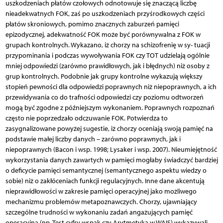
uszkodzeniach płatów czołowych odnotowuje się znaczącą liczbę
nieadekwatnych FOK, zaś po uszkodzeniach przyśrodkowych części
płatów skroniowych, pomimo znacznych zaburzeń pamięci
epizodycznej, adekwatność FOK może być porównywalna z FOK w
grupach kontrolnych. Wykazano, iż chorzy na schizofrenię w sy- tuacji
przypominania i podczas wywoływania FOK czy TOT udzielają ogólnie
mniej odpowiedzi (zarówno prawidłowych, jak i błędnych) niż osoby z
grup kontrolnych. Podobnie jak grupy kontrolne wykazują większy
stopień pewności dla odpowiedzi poprawnych niż niepoprawnych, a ich
przewidywania co do trafności odpowiedzi czy poziomu odtworzeń
mogą być zgodne z późniejszym wykonaniem. Poprawnych rozpoznań
często nie poprzedzało odczuwanie FOK. Potwierdza to
zasygnalizowane powyżej sugestie, iż chorzy oceniają swoją pamięć na
podstawie małej liczby danych – zarówno poprawnych, jak i
niepoprawnych (Bacon i wsp. 1998; Lysaker i wsp. 2007). Nieumiejętność
wykorzystania danych zawartych w pamięci mogłaby świadczyć bardziej
o deficycie pamięci semantycznej (semantycznego aspektu wiedzy o
sobie) niż o zakłóceniach funkcji regulacyjnych. Inne dane akcentują
nieprawidłowości w zakresie pamięci operacyjnej jako możliwego
mechanizmu problemów metapoznawczych. Chorzy, ujawniający
szczególne trudności w wykonaniu zadań angażujących pamięć
operacyjną (np. Test cyfry wspak czy Arytmetyka w WAIS) wykazywali