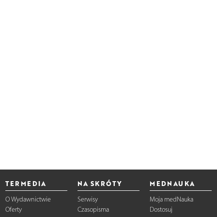
TERMEDIA
NA SKRÓTY
MEDNAUKA
O Wydawnictwie
Serwisy
Moja medNauka
Oferty
Czasopisma
Dostosuj