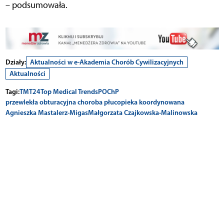
– podsumowała.
Działy:
Aktualności w e-Akademia Chorób Cywilizacyjnych
Aktualności
Tagi:
TMT24
Top Medical Trends
POChP
przewlekła obturacyjna choroba płuc
opieka koordynowana
Agnieszka Mastalerz-Migas
Małgorzata Czajkowska-Malinowska