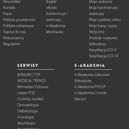
Newsletter
Książki
Moje ulubione
Kontakt
eBooki
Moje konferencje i
Praca
Konferencje i
webinary
Polityka prywatności
webinary
Moje wykłady video
Polityka reklamowa
e-Akademia
Moje kursy i quizy
Napisz do nas
Mednauka
Wytyczne
Nota prawna
Artykuły naukowe
Regulamin
Kalkulatory
Klasyfikacja ICD-9
Klasyfikacja ICD-10
SERWISY
E-AKADEMIA
KONGRES TOP
e-Akademia Zaburzeń
MEDICAL TRENDS
Mikrobioty
Menedżer Zdrowia
e-Akademia POChP
Lekarz POZ
e-Akademia Chorób
Choroby rzadkie
Naczyń
Dermatologia
Diabetologia
Onkologia
Neurologia