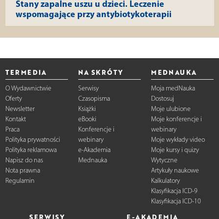
Stany zapalne uszu u dzieci. Leczenie
wspomagające przy antybiotykoterapii
TERMEDIA
NA SKRÓTY
MEDNAUKA
O Wydawnictwie
Serwisy
Moja medNauka
Oferty
Czasopisma
Dostosuj
Newsletter
Książki
Moje ulubione
Kontakt
eBooki
Moje konferencje i
Praca
Konferencje i
webinary
Polityka prywatności
webinary
Moje wykłady video
Polityka reklamowa
e-Akademia
Moje kursy i quizy
Napisz do nas
Mednauka
Wytyczne
Nota prawna
Artykuły naukowe
Regulamin
Kalkulatory
Klasyfikacja ICD-9
Klasyfikacja ICD-10
SERWISY
E-AKADEMIA