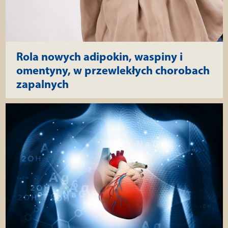
Rola nowych adipokin, waspiny i
omentyny, w przewlekłych chorobach
zapalnych