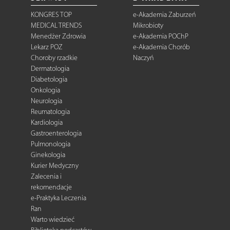
KONGRES TOP
e-Akademia Zaburzeń
MEDICAL TRENDS
Mikrobioty
Menedżer Zdrowia
e-Akademia POChP
Lekarz POZ
e-Akademia Chorób
Choroby rzadkie
Naczyń
Dermatologia
Diabetologia
Onkologia
Neurologia
Reumatologia
Kardiologia
Gastroenterologia
Pulmonologia
Ginekologia
Kurier Medyczny
Zalecenia i
rekomendacje
e-Praktyka Leczenia
Ran
Warto wiedzieć