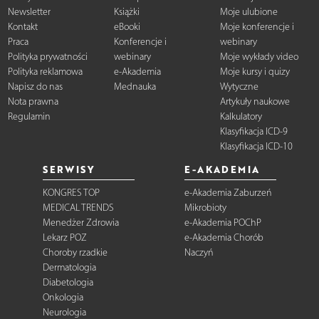
Newsletter
Książki
Moje ulubione
Kontakt
eBooki
Moje konferencje i
Praca
Konferencje i
webinary
Polityka prywatności
webinary
Moje wykłady video
Polityka reklamowa
e-Akademia
Moje kursy i quizy
Napisz do nas
Mednauka
Wytyczne
Nota prawna
Artykuły naukowe
Regulamin
Kalkulatory
Klasyfikacja ICD-9
Klasyfikacja ICD-10
SERWISY
E-AKADEMIA
KONGRES TOP
e-Akademia Zaburzeń
MEDICAL TRENDS
Mikrobioty
Menedżer Zdrowia
e-Akademia POChP
Lekarz POZ
e-Akademia Chorób
Choroby rzadkie
Naczyń
Dermatologia
Diabetologia
Onkologia
Neurologia