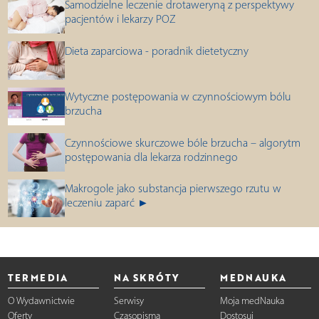
Samodzielne leczenie drotaweryną z perspektywy
pacjentów i lekarzy POZ
Dieta zaparciowa - poradnik dietetyczny
Wytyczne postępowania w czynnościowym bólu
brzucha
Czynnościowe skurczowe bóle brzucha – algorytm
postępowania dla lekarza rodzinnego
Makrogole jako substancja pierwszego rzutu w
leczeniu zaparć ►
TERMEDIA
NA SKRÓTY
MEDNAUKA
O Wydawnictwie
Serwisy
Moja medNauka
Oferty
Czasopisma
Dostosuj