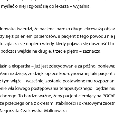
myśleć o niej i zgłosić się do lekarza – wyjaśnia.
nowska twierdzi, że pacjenci bardzo długo lekceważą objaw
rzy się z paleniem papierosów, a pacjent z tego powodu nie
u zgłasza się dopiero wtedy, kiedy pojawia się duszność i to 
podczas wejścia na drugie, trzecie piętro – zaznacza.
aśnia ekspertka – już jest zdecydowanie za późno, poniewa
am nadzieję, że dzięki opiece koordynowanej taki pacjent 
 z tym wiąże – wcześniej zostanie postawione mu rozpoznanie
enie właściwego postępowania terapeutycznego i będzie mi
 chorego. To bardzo ważne, żeby pacjent cierpiący na POCh
 że przebiega ona z okresami stabilności i okresowymi zaost
ałgorzata Czajkowska-Malinowska.