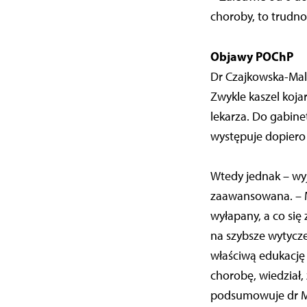
choroby, to trudno 
Objawy POChP
Dr Czajkowska-Mali
Zwykle kaszel koja
lekarza. Do gabinet
występuje dopiero 
Wtedy jednak – wyj
zaawansowana. – M
wyłapany, a co się
na szybsze wytycz
właściwą edukację
chorobę, wiedział,
podsumowuje dr M