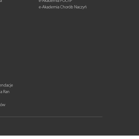
a
e-Akademia POChP
e-Akademia Chorób Naczyń
mendacje
ia Ran
tów