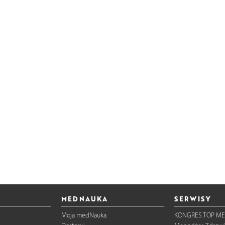
MEDNAUKA
SERWISY
Moja medNauka
KONGRES TOP ME