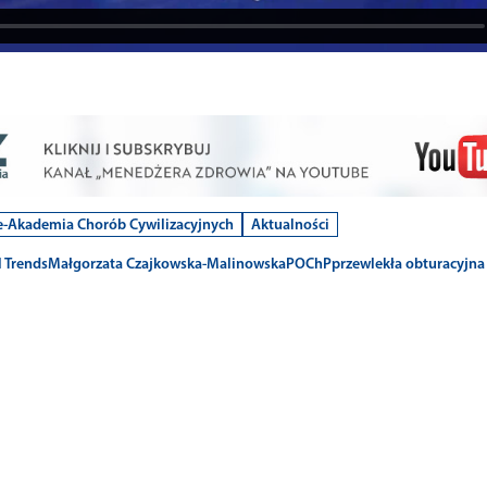
e-Akademia Chorób Cywilizacyjnych
Aktualności
 Trends
Małgorzata Czajkowska-Malinowska
POChP
przewlekła obturacyjna