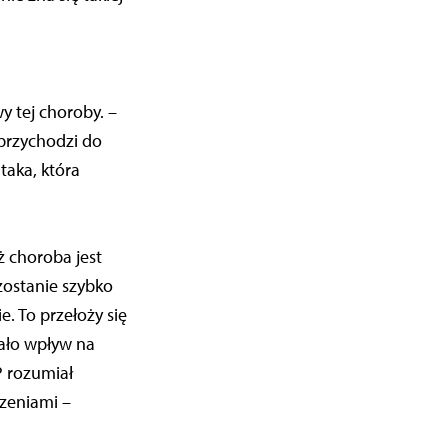
y tej choroby. –
 przychodzi do
taka, która
ż choroba jest
zostanie szybko
. To przełoży się
ało wpływ na
P rozumiał
rzeniami –