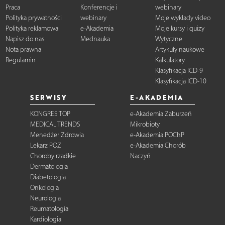
Praca
Konferencje i
webinary
Polityka prywatności
webinary
Moje wykłady video
Polityka reklamowa
e-Akademia
Moje kursy i quizy
Napisz do nas
Mednauka
Wytyczne
Nota prawna
Artykuły naukowe
Regulamin
Kalkulatory
Klasyfikacja ICD-9
Klasyfikacja ICD-10
SERWISY
E-AKADEMIA
KONGRES TOP
e-Akademia Zaburzeń
MEDICAL TRENDS
Mikrobioty
Menedżer Zdrowia
e-Akademia POChP
Lekarz POZ
e-Akademia Chorób
Choroby rzadkie
Naczyń
Dermatologia
Diabetologia
Onkologia
Neurologia
Reumatologia
Kardiologia