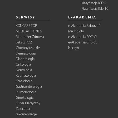
Klasyfikacja ICD-9
Klasyfikacja ICD-10
SERWISY
E-AKADEMIA
KONGRES TOP
e-Akademia Zaburzeń
MEDICAL TRENDS
Mikrobioty
Menedżer Zdrowia
e-Akademia POChP
Lekarz POZ
e-Akademia Chorób
Choroby rzadkie
Naczyń
Dermatologia
Diabetologia
Onkologia
Neurologia
Reumatologia
Kardiologia
Gastroenterologia
Pulmonologia
Ginekologia
Kurier Medyczny
Zalecenia i
rekomendacje