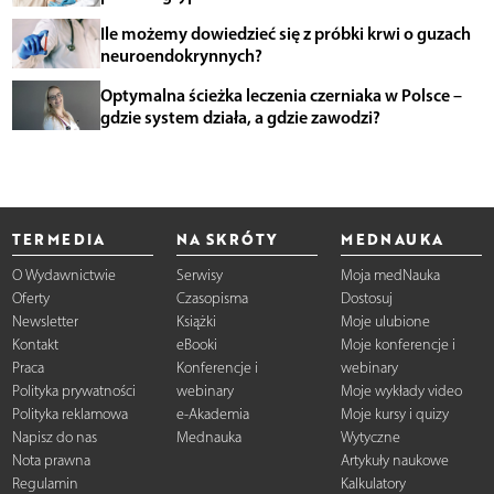
Ile możemy dowiedzieć się z próbki krwi o guzach
neuroendokrynnych?
Optymalna ścieżka leczenia czerniaka w Polsce –
gdzie system działa, a gdzie zawodzi?
TERMEDIA
NA SKRÓTY
MEDNAUKA
O Wydawnictwie
Serwisy
Moja medNauka
Oferty
Czasopisma
Dostosuj
Newsletter
Książki
Moje ulubione
Kontakt
eBooki
Moje konferencje i
Praca
Konferencje i
webinary
Polityka prywatności
webinary
Moje wykłady video
Polityka reklamowa
e-Akademia
Moje kursy i quizy
Napisz do nas
Mednauka
Wytyczne
Nota prawna
Artykuły naukowe
Regulamin
Kalkulatory