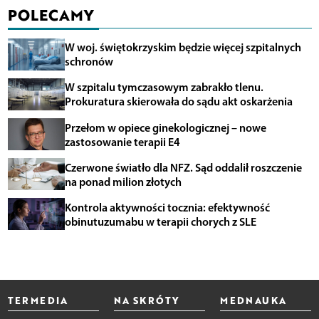
POLECAMY
W woj. świętokrzyskim będzie więcej szpitalnych
schronów
W szpitalu tymczasowym zabrakło tlenu.
Prokuratura skierowała do sądu akt oskarżenia
Przełom w opiece ginekologicznej – nowe
zastosowanie terapii E4
Czerwone światło dla NFZ. Sąd oddalił roszczenie
na ponad milion złotych
Kontrola aktywności tocznia: efektywność
obinutuzumabu w terapii chorych z SLE
TERMEDIA
NA SKRÓTY
MEDNAUKA