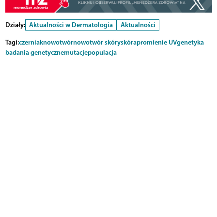
Działy:
Aktualności w Dermatologia
Aktualności
Tagi:
czerniak
nowotwór
nowotwór skóry
skóra
promienie UV
genetyka
badania genetyczne
mutacje
populacja