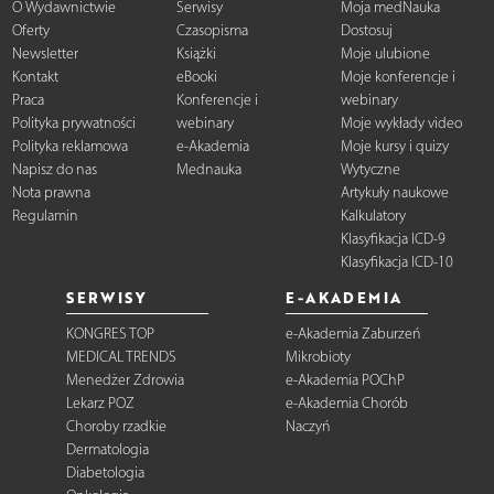
O Wydawnictwie
Serwisy
Moja medNauka
Oferty
Czasopisma
Dostosuj
Newsletter
Książki
Moje ulubione
Kontakt
eBooki
Moje konferencje i
Praca
Konferencje i
webinary
Polityka prywatności
webinary
Moje wykłady video
Polityka reklamowa
e-Akademia
Moje kursy i quizy
Napisz do nas
Mednauka
Wytyczne
Nota prawna
Artykuły naukowe
Regulamin
Kalkulatory
Klasyfikacja ICD-9
Klasyfikacja ICD-10
SERWISY
E-AKADEMIA
KONGRES TOP
e-Akademia Zaburzeń
MEDICAL TRENDS
Mikrobioty
Menedżer Zdrowia
e-Akademia POChP
Lekarz POZ
e-Akademia Chorób
Choroby rzadkie
Naczyń
Dermatologia
Diabetologia