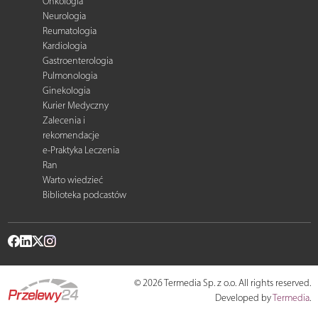
Onkologia
Neurologia
Reumatologia
Kardiologia
Gastroenterologia
Pulmonologia
Ginekologia
Kurier Medyczny
Zalecenia i
rekomendacje
e-Praktyka Leczenia
Ran
Warto wiedzieć
Biblioteka podcastów
© 2026 Termedia Sp. z o.o. All rights reserved.
Developed by
Termedia
.