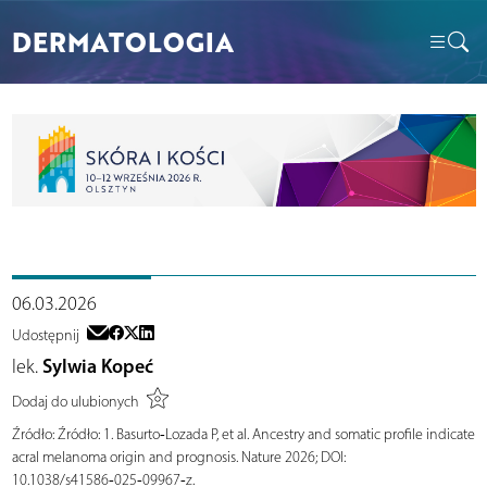
DERMATOLOGIA
06.03.2026
Udostępnij
lek.
Sylwia Kopeć
Dodaj do ulubionych
Źródło:
Źródło: 1. Basurto‑Lozada P, et al. Ancestry and somatic profile indicate
acral melanoma origin and prognosis. Nature 2026; DOI:
10.1038/s41586‑025‑09967‑z.