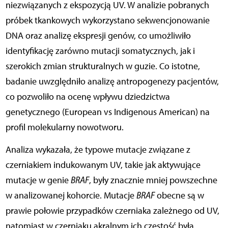
niezwiązanych z ekspozycją UV. W analizie pobranych
próbek tkankowych wykorzystano sekwencjonowanie
DNA oraz analizę ekspresji genów, co umożliwiło
identyfikację zarówno mutacji somatycznych, jak i
szerokich zmian strukturalnych w guzie. Co istotne,
badanie uwzględniło analizę antropogenezy pacjentów,
co pozwoliło na ocenę wpływu dziedzictwa
genetycznego (European vs Indigenous American) na
profil molekularny nowotworu.
Analiza wykazała, że typowe mutacje związane z
czerniakiem indukowanym UV, takie jak aktywujące
mutacje w genie
BRAF
, były znacznie mniej powszechne
w analizowanej kohorcie. Mutacje
BRAF
obecne są w
prawie połowie przypadków czerniaka zależnego od UV,
natomiast w czerniaku akralnym ich częstość była