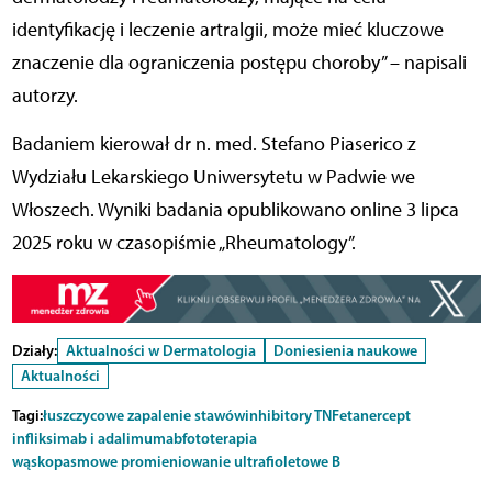
identyfikację i leczenie artralgii, może mieć kluczowe
znaczenie dla ograniczenia postępu choroby” – napisali
autorzy.
Badaniem kierował dr n. med. Stefano Piaserico z
Wydziału Lekarskiego Uniwersytetu w Padwie we
Włoszech. Wyniki badania opublikowano online 3 lipca
2025 roku w czasopiśmie „Rheumatology”.
Działy:
Aktualności w Dermatologia
Doniesienia naukowe
Aktualności
Tagi:
łuszczycowe zapalenie stawów
inhibitory TNF
etanercept
infliksimab i adalimumab
fototerapia
wąskopasmowe promieniowanie ultrafioletowe B