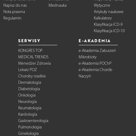
Napisz do nas
Mednauka
Wytyczne
Nota prawna
Artykuły naukowe
Regulamin
Kalkulatory
Klasyfikacja ICD-9
Klasyfikacja ICD-10
SERWISY
E-AKADEMIA
KONGRES TOP
e-Akademia Zaburzeń
MEDICAL TRENDS
Mikrobioty
Menedżer Zdrowia
e-Akademia POChP
Lekarz POZ
e-Akademia Chorób
Choroby rzadkie
Naczyń
Dermatologia
Diabetologia
Onkologia
Neurologia
Reumatologia
Kardiologia
Gastroenterologia
Pulmonologia
Ginekologia