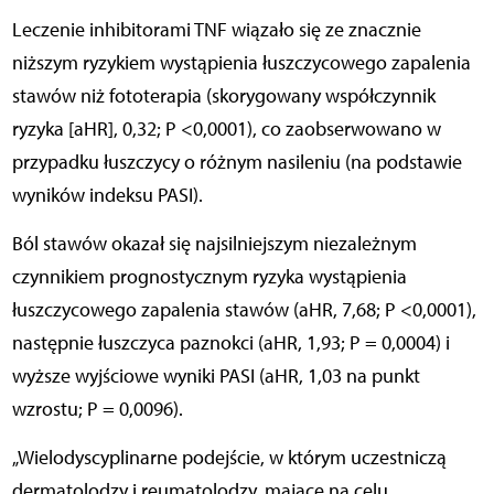
Leczenie inhibitorami TNF wiązało się ze znacznie
niższym ryzykiem wystąpienia łuszczycowego zapalenia
stawów niż fototerapia (skorygowany współczynnik
ryzyka [aHR], 0,32; P <0,0001), co zaobserwowano w
przypadku łuszczycy o różnym nasileniu (na podstawie
wyników indeksu PASI).
Ból stawów okazał się najsilniejszym niezależnym
czynnikiem prognostycznym ryzyka wystąpienia
łuszczycowego zapalenia stawów (aHR, 7,68; P <0,0001),
następnie łuszczyca paznokci (aHR, 1,93; P = 0,0004) i
wyższe wyjściowe wyniki PASI (aHR, 1,03 na punkt
wzrostu; P = 0,0096).
„Wielodyscyplinarne podejście, w którym uczestniczą
dermatolodzy i reumatolodzy, mające na celu