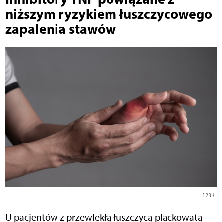
niższym ryzykiem łuszczycowego
zapalenia stawów
123RF
U pacjentów z przewlekłą łuszczycą plackowatą