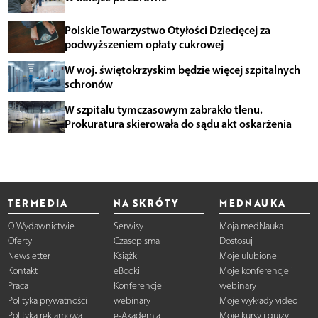
Polskie Towarzystwo Otyłości Dziecięcej za
podwyższeniem opłaty cukrowej
W woj. świętokrzyskim będzie więcej szpitalnych
schronów
W szpitalu tymczasowym zabrakło tlenu.
Prokuratura skierowała do sądu akt oskarżenia
TERMEDIA
NA SKRÓTY
MEDNAUKA
O Wydawnictwie
Serwisy
Moja medNauka
Oferty
Czasopisma
Dostosuj
Newsletter
Książki
Moje ulubione
Kontakt
eBooki
Moje konferencje i
Praca
Konferencje i
webinary
Polityka prywatności
webinary
Moje wykłady video
Polityka reklamowa
e-Akademia
Moje kursy i quizy