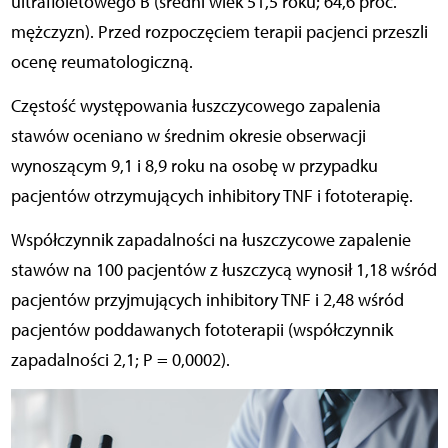
ultrafioletowego B (średni wiek 51,5 roku; 64,6 proc.
mężczyzn). Przed rozpoczęciem terapii pacjenci przeszli
ocenę reumatologiczną.
Częstość występowania łuszczycowego zapalenia
stawów oceniano w średnim okresie obserwacji
wynoszącym 9,1 i 8,9 roku na osobę w przypadku
pacjentów otrzymujących inhibitory TNF i fototerapię.
Współczynnik zapadalności na łuszczycowe zapalenie
stawów na 100 pacjentów z łuszczycą wynosił 1,18 wśród
pacjentów przyjmujących inhibitory TNF i 2,48 wśród
pacjentów poddawanych fototerapii (współczynnik
zapadalności 2,1; P = 0,0002).