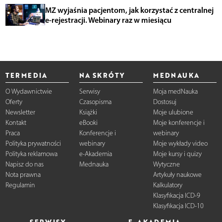
MZ wyjaśnia pacjentom, jak korzystać z centralnej
e-rejestracji. Webinary raz w miesiącu
TERMEDIA
NA SKRÓTY
MEDNAUKA
O Wydawnictwie
Serwisy
Moja medNauka
Oferty
Czasopisma
Dostosuj
Newsletter
Książki
Moje ulubione
Kontakt
eBooki
Moje konferencje i
Praca
Konferencje i
webinary
Polityka prywatności
webinary
Moje wykłady video
Polityka reklamowa
e-Akademia
Moje kursy i quizy
Napisz do nas
Mednauka
Wytyczne
Nota prawna
Artykuły naukowe
Regulamin
Kalkulatory
Klasyfikacja ICD-9
Klasyfikacja ICD-10
SERWISY
E-AKADEMIA