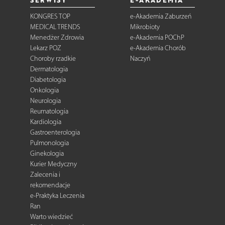
KONGRES TOP
e-Akademia Zaburzeń
MEDICAL TRENDS
Mikrobioty
Menedżer Zdrowia
e-Akademia POChP
Lekarz POZ
e-Akademia Chorób
Choroby rzadkie
Naczyń
Dermatologia
Diabetologia
Onkologia
Neurologia
Reumatologia
Kardiologia
Gastroenterologia
Pulmonologia
Ginekologia
Kurier Medyczny
Zalecenia i
rekomendacje
e-Praktyka Leczenia
Ran
Warto wiedzieć