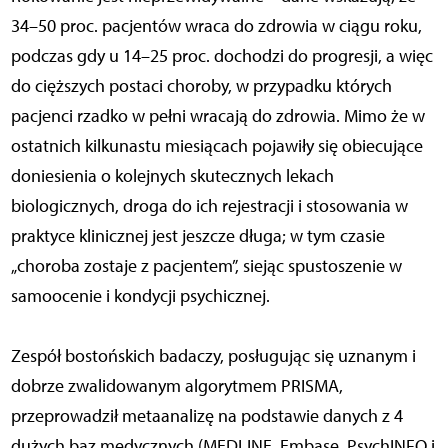
34–50 proc. pacjentów wraca do zdrowia w ciągu roku,
podczas gdy u 14–25 proc. dochodzi do progresji, a więc
do cięższych postaci choroby, w przypadku których
pacjenci rzadko w pełni wracają do zdrowia. Mimo że w
ostatnich kilkunastu miesiącach pojawiły się obiecujące
doniesienia o kolejnych skutecznych lekach
biologicznych, droga do ich rejestracji i stosowania w
praktyce klinicznej jest jeszcze długa; w tym czasie
„choroba zostaje z pacjentem”, siejąc spustoszenie w
samoocenie i kondycji psychicznej.
Zespół bostońskich badaczy, posługując się uznanym i
dobrze zwalidowanym algorytmem PRISMA,
przeprowadził metaanalizę na podstawie danych z 4
dużych baz medycznych (MEDLINE, Embase, PsychINFO i