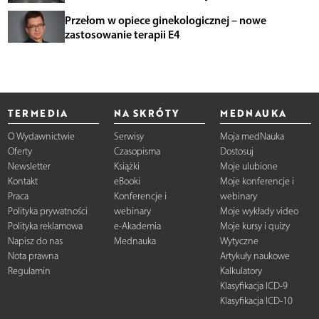
Przełom w opiece ginekologicznej – nowe
zastosowanie terapii E4
TERMEDIA
NA SKRÓTY
MEDNAUKA
O Wydawnictwie
Serwisy
Moja medNauka
Oferty
Czasopisma
Dostosuj
Newsletter
Książki
Moje ulubione
Kontakt
eBooki
Moje konferencje i
Praca
Konferencje i
webinary
Polityka prywatności
webinary
Moje wykłady video
Polityka reklamowa
e-Akademia
Moje kursy i quizy
Napisz do nas
Mednauka
Wytyczne
Nota prawna
Artykuły naukowe
Regulamin
Kalkulatory
Klasyfikacja ICD-9
Klasyfikacja ICD-10