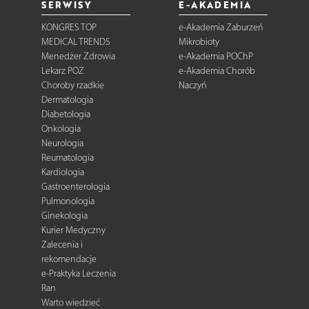
SERWISY
E-AKADEMIA
KONGRES TOP
e-Akademia Zaburzeń
MEDICAL TRENDS
Mikrobioty
Menedżer Zdrowia
e-Akademia POChP
Lekarz POZ
e-Akademia Chorób
Choroby rzadkie
Naczyń
Dermatologia
Diabetologia
Onkologia
Neurologia
Reumatologia
Kardiologia
Gastroenterologia
Pulmonologia
Ginekologia
Kurier Medyczny
Zalecenia i
rekomendacje
e-Praktyka Leczenia
Ran
Warto wiedzieć