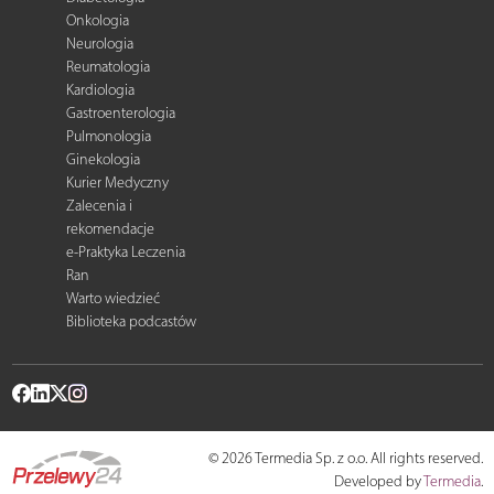
Onkologia
Neurologia
Reumatologia
Kardiologia
Gastroenterologia
Pulmonologia
Ginekologia
Kurier Medyczny
Zalecenia i
rekomendacje
e-Praktyka Leczenia
Ran
Warto wiedzieć
Biblioteka podcastów
© 2026 Termedia Sp. z o.o. All rights reserved.
Developed by
Termedia
.