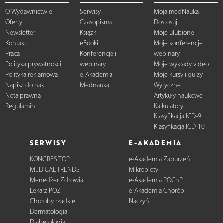
O Wydawnictwie
Serwisy
Moja medNauka
Oferty
Czasopisma
Dostosuj
Newsletter
Książki
Moje ulubione
Kontakt
eBooki
Moje konferencje i
Praca
Konferencje i
webinary
Polityka prywatności
webinary
Moje wykłady video
Polityka reklamowa
e-Akademia
Moje kursy i quizy
Napisz do nas
Mednauka
Wytyczne
Nota prawna
Artykuły naukowe
Regulamin
Kalkulatory
Klasyfikacja ICD-9
Klasyfikacja ICD-10
SERWISY
E-AKADEMIA
KONGRES TOP
e-Akademia Zaburzeń
MEDICAL TRENDS
Mikrobioty
Menedżer Zdrowia
e-Akademia POChP
Lekarz POZ
e-Akademia Chorób
Choroby rzadkie
Naczyń
Dermatologia
Diabetologia