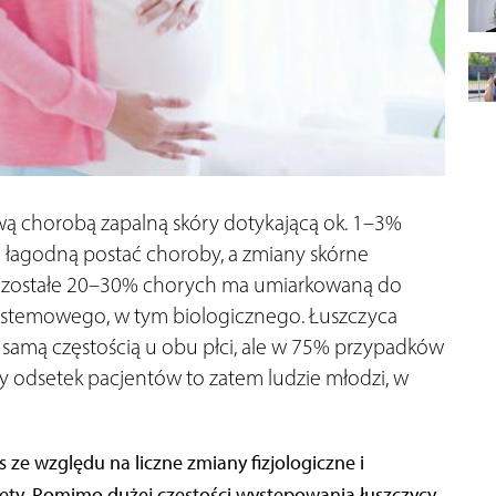
ową chorobą zapalną skóry dotykającą ok. 1–3%
 łagodną postać choroby, a zmiany skórne
Pozostałe 20–30% chorych ma umiarkowaną do
systemowego, w tym biologicznego. Łuszczyca
 samą częstością u obu płci, ale w 75% przypadków
y odsetek pacjentów to zatem ludzie młodzi, w
 ze względu na liczne zmiany fizjologiczne i
ty. Pomimo dużej częstości występowania łuszczycy