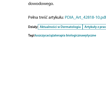
dowodowego.
Pełna treść artykułu:
PDIA_Art_42818-10.pd
Działy:
Aktualności w Dermatologia
Artykuły z pra
Tagi:
łuszczyca
ciąża
terapia biologiczna
wytyczne