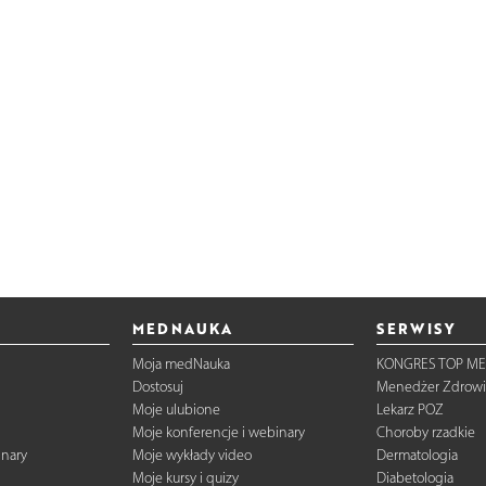
MEDNAUKA
SERWISY
Moja medNauka
KONGRES TOP ME
Dostosuj
Menedżer Zdrowi
Moje ulubione
Lekarz POZ
Moje konferencje i webinary
Choroby rzadkie
inary
Moje wykłady video
Dermatologia
Moje kursy i quizy
Diabetologia