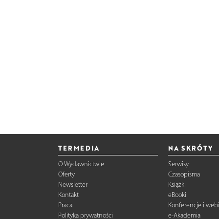
TERMEDIA
NA SKRÓTY
O Wydawnictwie
Serwisy
Oferty
Czasopisma
Newsletter
Książki
Kontakt
eBooki
Praca
Konferencje i web
Polityka prywatności
e-Akademia