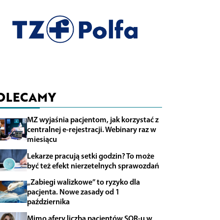
OLECAMY
MZ wyjaśnia pacjentom, jak korzystać z
centralnej e-rejestracji. Webinary raz w
miesiącu
Lekarze pracują setki godzin? To może
być też efekt nierzetelnych sprawozdań
„Zabiegi walizkowe” to ryzyko dla
pacjenta. Nowe zasady od 1
października
Mimo afery liczba pacjentów SOR-u w