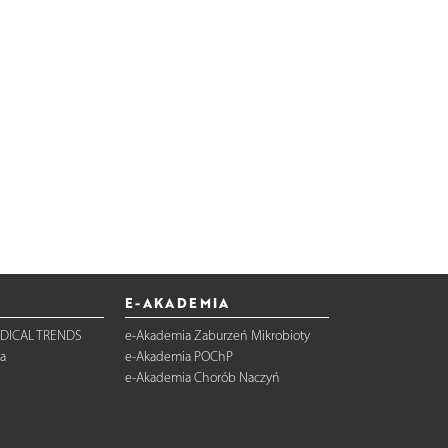
E-AKADEMIA
DICAL TRENDS
e-Akademia Zaburzeń Mikrobioty
a
e-Akademia POChP
e-Akademia Chorób Naczyń