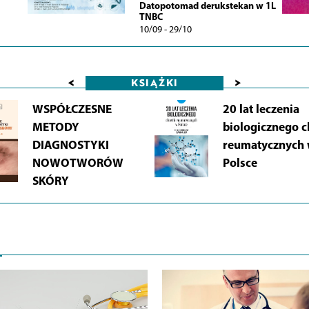
Datopotomad derukstekan w 1L
TNBC
10/09 - 29/10
<
>
KSIĄŻKI
WSPÓŁCZESNE
20 lat leczenia
METODY
biologicznego 
DIAGNOSTYKI
reumatycznych
NOWOTWORÓW
Polsce
SKÓRY