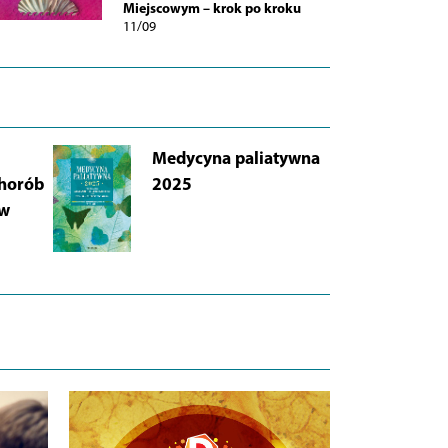
Miejscowym – krok po kroku
11/09
Medycyna paliatywna
AB
chorób
2025
Łu
 w
i 
Wy