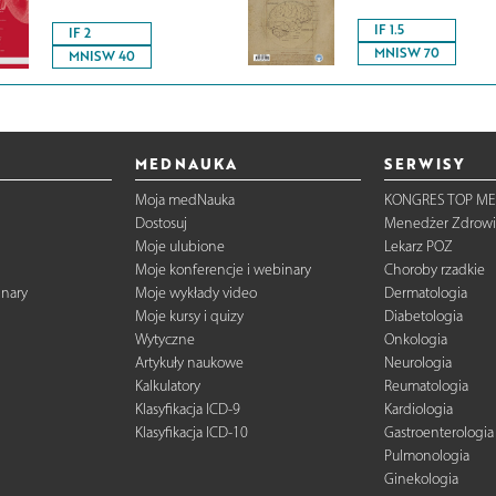
IF 1.5
IF 2
MNISW 70
MNISW 40
MEDNAUKA
SERWISY
Moja medNauka
KONGRES TOP ME
Dostosuj
Menedżer Zdrowi
Moje ulubione
Lekarz POZ
Moje konferencje i webinary
Choroby rzadkie
inary
Moje wykłady video
Dermatologia
Moje kursy i quizy
Diabetologia
Wytyczne
Onkologia
Artykuły naukowe
Neurologia
Kalkulatory
Reumatologia
Klasyfikacja ICD-9
Kardiologia
Klasyfikacja ICD-10
Gastroenterologia
Pulmonologia
Ginekologia