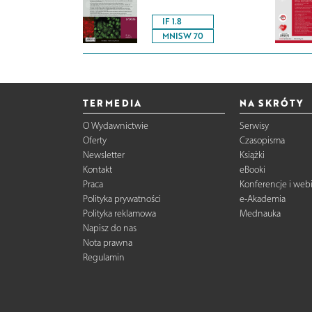
IF 1.8
MNISW 70
TERMEDIA
NA SKRÓTY
O Wydawnictwie
Serwisy
Oferty
Czasopisma
Newsletter
Książki
Kontakt
eBooki
Praca
Konferencje i web
Polityka prywatności
e-Akademia
Polityka reklamowa
Mednauka
Napisz do nas
Nota prawna
Regulamin