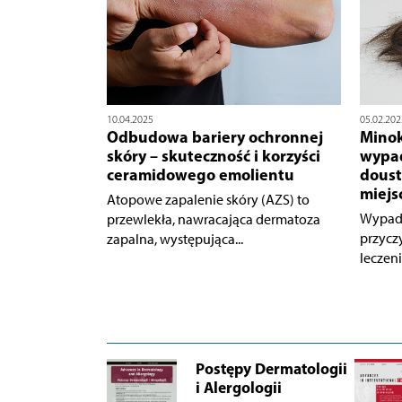
10.04.2025
05.02.202
Odbudowa bariery ochronnej
Minok
skóry – skuteczność i korzyści
wypad
ceramidowego emolientu
doust
miejs
Atopowe zapalenie skóry (AZS) to
Wypada
przewlekła, nawracająca dermatoza
przycz
zapalna, występująca...
leczeni
Postępy Dermatologii
i Alergologii