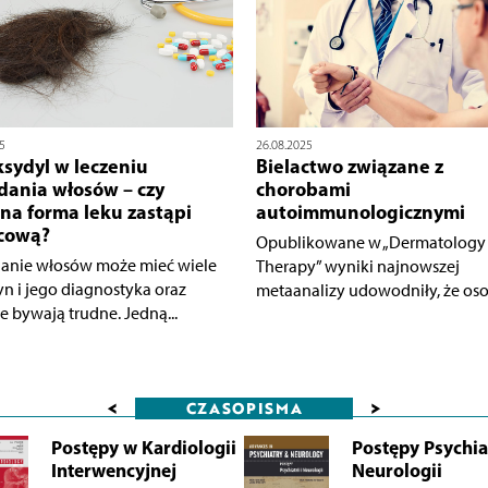
5
26.08.2025
sydyl w leczeniu
Bielactwo związane z
ania włosów – czy
chorobami
na forma leku zastąpi
autoimmunologicznymi
cową?
Opublikowane w „Dermatology
nie włosów może mieć wiele
Therapy” wyniki najnowszej
yn i jego diagnostyka oraz
metaanalizy udowodniły, że osob
e bywają trudne. Jedną...
<
>
CZASOPISMA
Postępy w Kardiologii
Postępy Psychiat
Interwencyjnej
Neurologii