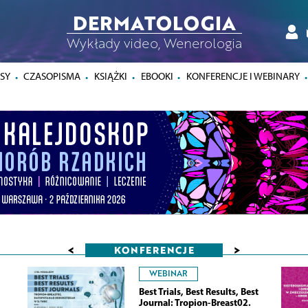
DERMATOLOGIA
Wykłady video, Wenerologia
SY
CZASOPISMA
KSIĄŻKI
EBOOKI
KONFERENCJE I WEBINARY
<
>
KONFERENCJE
WEBINAR
Best Trials, Best Results, Best
Journal: Tropion-Breast02.