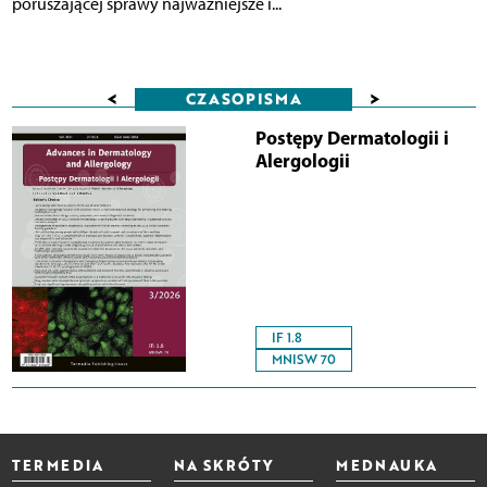
poruszającej sprawy najważniejsze i...
<
>
CZASOPISMA
Postępy Dermatologii i
Alergologii
IF 1.8
MNISW 70
TERMEDIA
NA SKRÓTY
MEDNAUKA