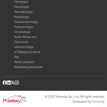
Onkologia
Neurologia
Reumatologia
Kardiologia
Gastroenterologia
Pulmonologia
Ginekologia
Kurier Medyczny
Zalecenia i
rekomendacje
e-Praktyka Leczenia
Ran
Warto wiedzieć
Biblioteka podcastów
© 2026 Termedia Sp. z o.o. All rights reserved.
Developed by
Termedia
.