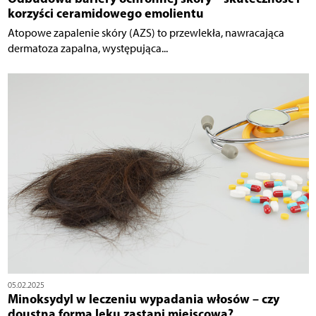
korzyści ceramidowego emolientu
Atopowe zapalenie skóry (AZS) to przewlekła, nawracająca
dermatoza zapalna, występująca...
05.02.2025
Minoksydyl w leczeniu wypadania włosów – czy
doustna forma leku zastąpi miejscową?