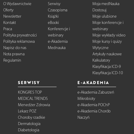
O Wydawnictwie
Serwisy
Moja medNauka
Oferty
Czasopisma
Dostosuj
Newsletter
Książki
Moje ulubione
Kontakt
eBooki
Moje konferencje i
Praca
Konferencje i
webinary
Polityka prywatności
webinary
Moje wykłady video
Polityka reklamowa
e-Akademia
Moje kursy i quizy
Napisz do nas
Mednauka
Wytyczne
Nota prawna
Artykuły naukowe
Regulamin
Kalkulatory
Klasyfikacja ICD-9
Klasyfikacja ICD-10
SERWISY
E-AKADEMIA
KONGRES TOP
e-Akademia Zaburzeń
MEDICAL TRENDS
Mikrobioty
Menedżer Zdrowia
e-Akademia POChP
Lekarz POZ
e-Akademia Chorób
Choroby rzadkie
Naczyń
Dermatologia
Diabetologia