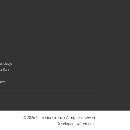
mendacje
ia Ran
tów
© 2026 Termedia Sp. z o.o. All rights reserved.
Developed by
Termedia
.