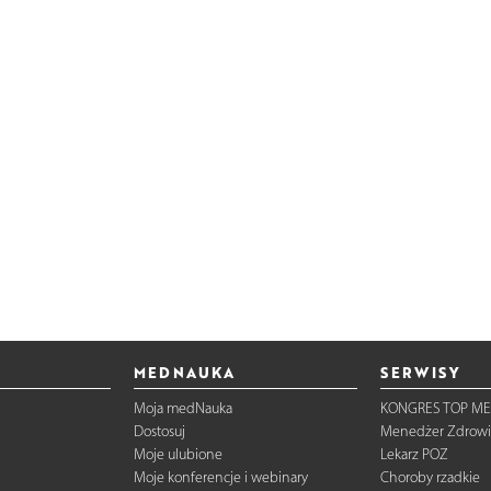
MEDNAUKA
SERWISY
Moja medNauka
KONGRES TOP ME
Dostosuj
Menedżer Zdrowi
Moje ulubione
Lekarz POZ
Moje konferencje i webinary
Choroby rzadkie