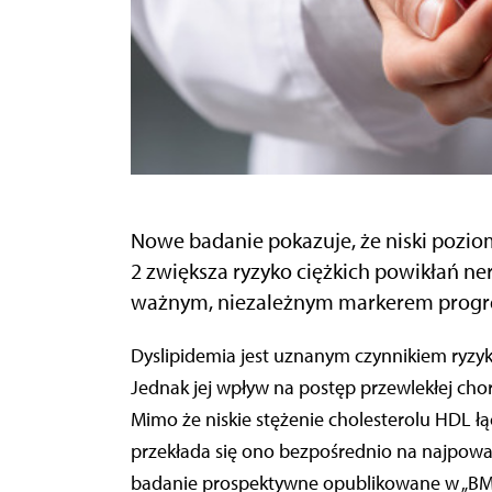
Nowe badanie pokazuje, że niski pozio
2 zwiększa ryzyko ciężkich powikłań ne
ważnym, niezależnym markerem progre
Dyslipidemia jest uznanym czynnikiem ryzyka sercowo-naczyniowego w cukrzycy typu 2 (DM2).
Jednak jej wpływ na postęp przewlekłej cho
Mimo że niskie stężenie cholesterolu HDL łąc
przekłada się ono bezpośrednio na najpowa
badanie prospektywne opublikowane w „BMJ