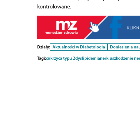
kontrolowane.
Działy:
Aktualności w Diabetologia
Doniesienia n
Tagi:
cukrzyca typu 2
dyslipidemia
nerki
uszkodzenie ne