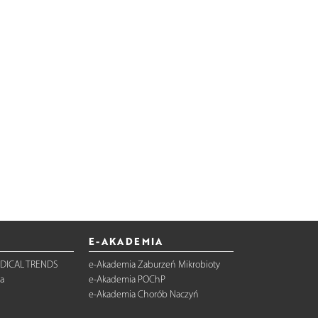
E-AKADEMIA
DICAL TRENDS
e-Akademia Zaburzeń Mikrobioty
a
e-Akademia POChP
e-Akademia Chorób Naczyń