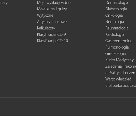
inary
Moje wykłady video
Dermatologia
Moje kursy i quizy
Diabetologia
Wytyczne
Onkologia
Artykuły naukowe
Neurologia
Kalkulatory
Reumatologia
Klasyfikacja ICD-9
Kardiologia
Klasyfikacja ICD-10
Gastroenterologia
Pulmonologia
Ginekologia
Kurier Medyczny
Zalecenia i reko
e-Praktyka Leczen
Warto wiedzieć
Biblioteka podcas