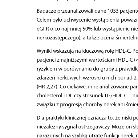
Badacze przeanalizowali dane 1033 pacjent
Celem było uchwycenie wystąpienia poważn
eGFR o co najmniej 50% lub wystąpienie ni
nerkozastępczego), a także ocena śmiertelno
Wyniki wskazują na kluczową rolę HDL-C. Po
pacjenci z najniższymi wartościami HDL-C 
ryzykiem w porównaniu do grupy z prawidł
zdarzeń nerkowych wzrosło u nich ponad 2,5
(HR 2,27). Co ciekawe, inne analizowane par
cholesterol LDL czy stosunek TG/HDL-C – ni
związku z progresją choroby nerek ani śmier
Dla praktyki klinicznej oznacza to, że niski
niezależny sygnał ostrzegawczy. Może on słu
narażonych na szybką utratę funkcji nerek, 