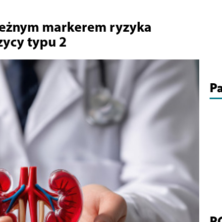
ależnym markerem ryzyka
zycy typu 2
Pa
P