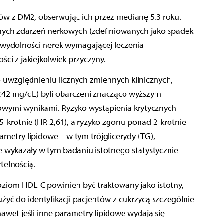
ów z DM2, obserwując ich przez medianę 5,3 roku.
ych zdarzeń nerkowych (zdefiniowanych jako spadek
ewydolności nerek wymagającej leczenia
ści z jakiejkolwiek przyczyny.
 uwzględnieniu licznych zmiennych klinicznych,
(<42 mg/dL) byli obarczeni znacząco wyższym
owymi wynikami. Ryzyko wystąpienia krytycznych
-krotnie (HR 2,61), a ryzyko zgonu ponad 2-krotnie
ametry lipidowe – w tym trójglicerydy (TG),
e wykazały w tym badaniu istotnego statystycznie
telnością.
 poziom HDL-C powinien być traktowany jako istotny,
żyć do identyfikacji pacjentów z cukrzycą szczególnie
nawet jeśli inne parametry lipidowe wydają się