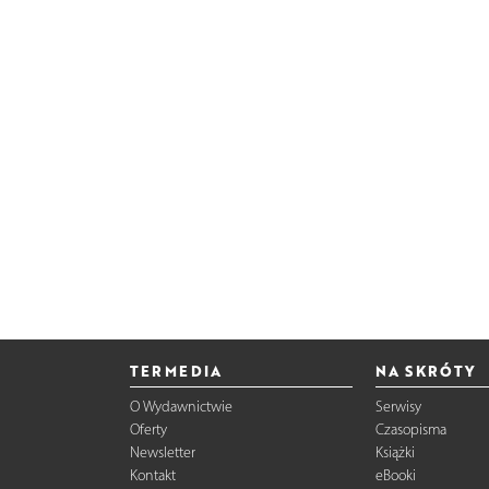
TERMEDIA
NA SKRÓTY
O Wydawnictwie
Serwisy
Oferty
Czasopisma
Newsletter
Książki
Kontakt
eBooki