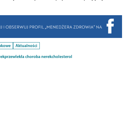
aukowe
Aktualności
rek
przewlekła choroba nerek
cholesterol