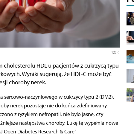
123RF
m cholesterolu HDL u pacjentów z cukrzycą typu
rkowych. Wyniki sugerują, że HDL-C może być
sji choroby nere
k.
roby nerek pozostaje nie do końca zdefiniowany.
zono z ryzykiem nefropatii, nie było jasne, czy
żniejsze następstwa choroby. Lukę tę wypełnia nowe
 Open Diabetes Research & Care”.