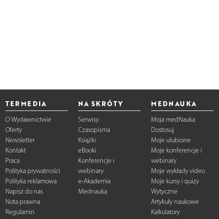
TERMEDIA
NA SKRÓTY
MEDNAUKA
O Wydawnictwie
Serwisy
Moja medNauka
Oferty
Czasopisma
Dostosuj
Newsletter
Książki
Moje ulubione
Kontakt
eBooki
Moje konferencje i
Praca
Konferencje i
webinary
Polityka prywatności
webinary
Moje wykłady video
Polityka reklamowa
e-Akademia
Moje kursy i quizy
Napisz do nas
Mednauka
Wytyczne
Nota prawna
Artykuły naukowe
Regulamin
Kalkulatory