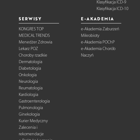
Klasyfikacja ICD-9
Klasyfikacja ICD-10
SERWISY
E-AKADEMIA
KONGRES TOP
e-Akademia Zaburzeń
MEDICAL TRENDS
Mikrobioty
Menedżer Zdrowia
e-Akademia POChP
Lekarz POZ
e-Akademia Chorób
Choroby rzadkie
Naczyń
Dermatologia
Diabetologia
Onkologia
Neurologia
Reumatologia
Kardiologia
Gastroenterologia
Pulmonologia
Ginekologia
Kurier Medyczny
Zalecenia i
rekomendacje