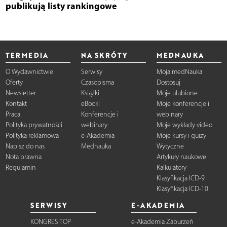
publikują listy rankingowe
TERMEDIA
NA SKRÓTY
MEDNAUKA
O Wydawnictwie
Serwisy
Moja medNauka
Oferty
Czasopisma
Dostosuj
Newsletter
Książki
Moje ulubione
Kontakt
eBooki
Moje konferencje i
Praca
Konferencje i
webinary
Polityka prywatności
webinary
Moje wykłady video
Polityka reklamowa
e-Akademia
Moje kursy i quizy
Napisz do nas
Mednauka
Wytyczne
Nota prawna
Artykuły naukowe
Regulamin
Kalkulatory
Klasyfikacja ICD-9
Klasyfikacja ICD-10
SERWISY
E-AKADEMIA
KONGRES TOP
e-Akademia Zaburzeń