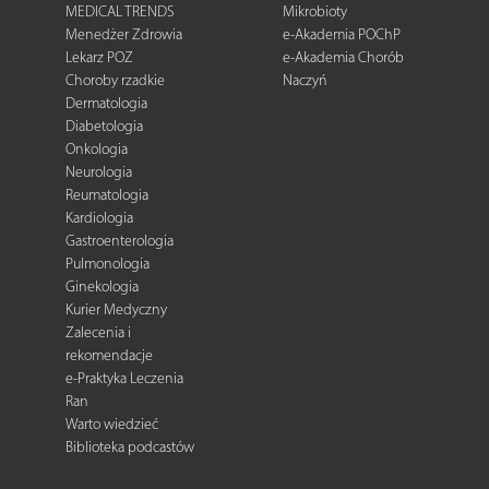
MEDICAL TRENDS
Mikrobioty
Menedżer Zdrowia
e-Akademia POChP
Lekarz POZ
e-Akademia Chorób
Choroby rzadkie
Naczyń
Dermatologia
Diabetologia
Onkologia
Neurologia
Reumatologia
Kardiologia
Gastroenterologia
Pulmonologia
Ginekologia
Kurier Medyczny
Zalecenia i
rekomendacje
e-Praktyka Leczenia
Ran
Warto wiedzieć
Biblioteka podcastów