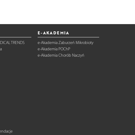
E-AKADEMIA
DICAL TRENDS
e-Akademia Zaburzeń Mikrobioty
a
e-Akademia POChP
e-Akademia Chorób Naczyń
mendacje