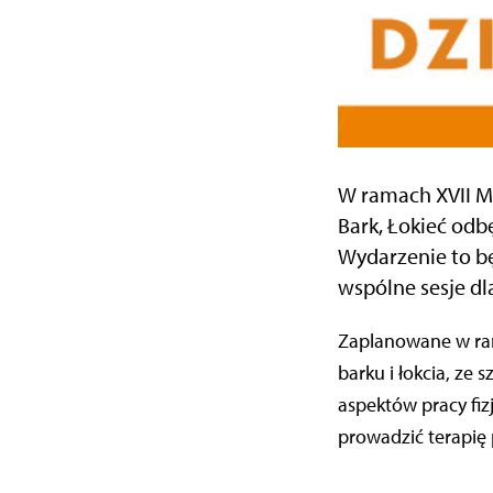
W ramach XVII M
Bark, Łokieć odb
Wydarzenie to b
wspólne sesje dl
Zaplanowane w rama
barku i łokcia, z
aspektów pracy fiz
prowadzić terapię