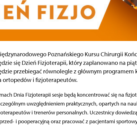
iędzynarodowego Poznańskiego Kursu Chirurgii Końc
ędzie się Dzień Fizjoterapii, który zaplanowano na pią
ędzie przebiegać równolegle z głównym programem ku
a ortopedów i fizjoterapeutów.
ch Dnia Fizjoterapii sesje będą koncentrować się na fizjot
e szczególnym uwzględnieniem praktycznych, opartych na 
joterapeutów i trenerów personalnych. Uczestnicy dowiedzą s
 przed- i pooperacyjną oraz pracować z pacjentami sportow