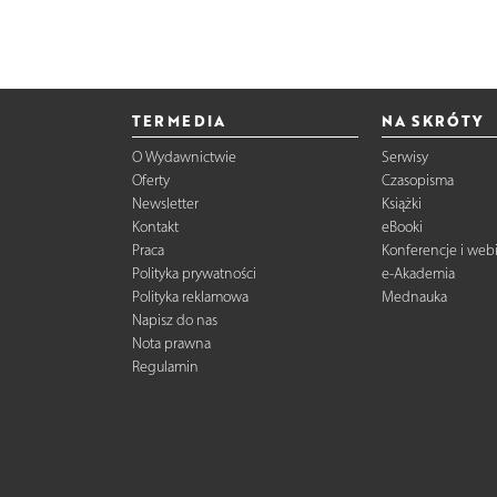
TERMEDIA
NA SKRÓTY
O Wydawnictwie
Serwisy
Oferty
Czasopisma
Newsletter
Książki
Kontakt
eBooki
Praca
Konferencje i web
Polityka prywatności
e-Akademia
Polityka reklamowa
Mednauka
Napisz do nas
Nota prawna
Regulamin