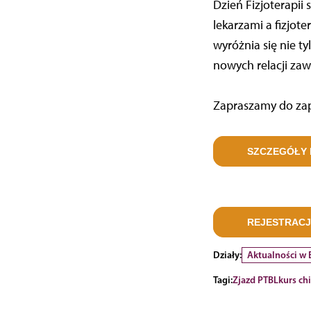
Dzień Fizjoterapii
lekarzami a fizjot
wyróżnia się nie 
nowych relacji za
Zapraszamy do zap
SZCZEGÓŁY D
REJESTRAC
Działy:
Aktualności w
Tagi:
Zjazd PTBL
kurs chi