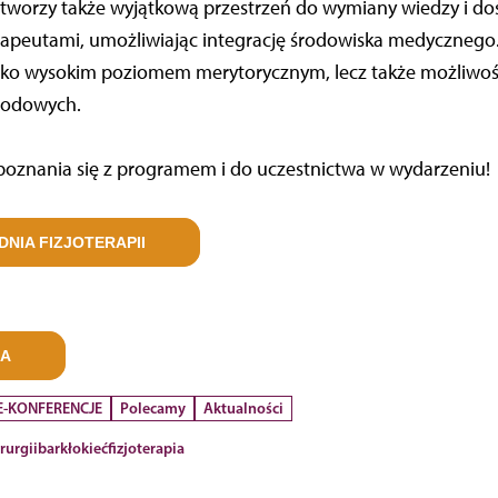
 stworzy także wyjątkową przestrzeń do wymiany wiedzy i d
erapeutami, umożliwiając integrację środowiska medycznego
tylko wysokim poziomem merytorycznym, lecz także możliwo
wodowych.
oznania się z programem i do uczestnictwa w wydarzeniu!
NIA FIZJOTERAPII
JA
 E-KONFERENCJE
Polecamy
Aktualności
rurgii
bark
łokieć
fizjoterapia