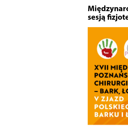
Międzynaro
sesją fizjo