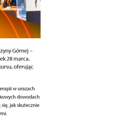
zyny Górnej –
tek 28 marca.
rsu, oferując
erapii w urazach
naukowych dowodach
ię, jak skutecznie
ymi.