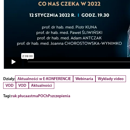
Działy:
Aktualności w E-KONFERENCJE
Webinaria
Wykłady video
VOD
VOD
Aktualności
Tagi:
rak płuca
astma
POChP
szczepienia