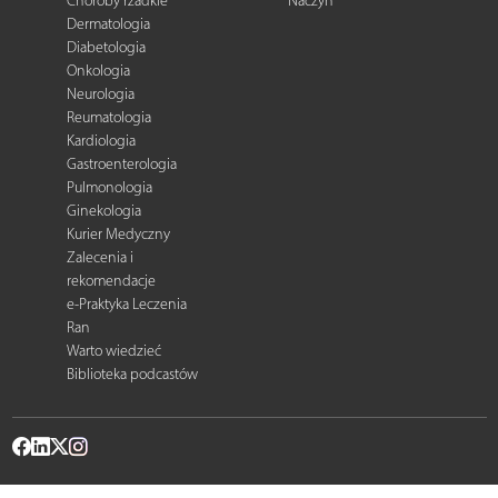
Choroby rzadkie
Naczyń
Dermatologia
Diabetologia
Onkologia
Neurologia
Reumatologia
Kardiologia
Gastroenterologia
Pulmonologia
Ginekologia
Kurier Medyczny
Zalecenia i
rekomendacje
e-Praktyka Leczenia
Ran
Warto wiedzieć
Biblioteka podcastów