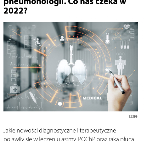
pneumonologii. Co nas czeka w
2022?
123RF
Jakie nowości diagnostyczne i terapeutyczne
pojawiły się w leczeniu astmy, POChP oraz raka płuca