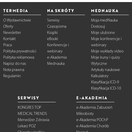
TERMEDIA
NA SKRÓTY
MEDNAUKA
O Wydawnictwie
Serwisy
Moja medNauka
Oferty
Czasopisma
Dostosuj
Newsletter
Książki
Moje ulubione
Kontakt
eBooki
Moje konferencje i
Praca
Konferencje i
webinary
Polityka prywatności
webinary
Moje wykłady video
Polityka reklamowa
e-Akademia
Moje kursy i quizy
Napisz do nas
Mednauka
Wytyczne
Nota prawna
Artykuły naukowe
Regulamin
Kalkulatory
Klasyfikacja ICD-9
Klasyfikacja ICD-10
SERWISY
E-AKADEMIA
KONGRES TOP
e-Akademia Zaburzeń
MEDICAL TRENDS
Mikrobioty
Menedżer Zdrowia
e-Akademia POChP
Lekarz POZ
e-Akademia Chorób