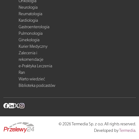
Onkologia
Neurologia
Reumatologia
Kardiologia
Gastroenterologia
Pulmonologia
Ginekologia
Kurier Medyczny
Zalecenia i
rekomendacje
e-Praktyka Leczenia
Ran
Warto wiedzieć
Biblioteka podcastów
© 2026 Termedia Sp. z o.o. All rights reserved.
Developed by
Termedia
.