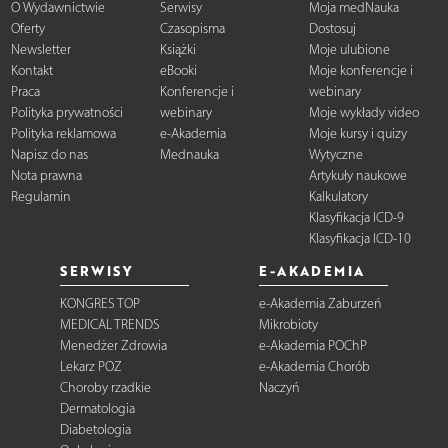
O Wydawnictwie
Serwisy
Moja medNauka
Oferty
Czasopisma
Dostosuj
Newsletter
Książki
Moje ulubione
Kontakt
eBooki
Moje konferencje i
Praca
Konferencje i
webinary
Polityka prywatności
webinary
Moje wykłady video
Polityka reklamowa
e-Akademia
Moje kursy i quizy
Napisz do nas
Mednauka
Wytyczne
Nota prawna
Artykuły naukowe
Regulamin
Kalkulatory
Klasyfikacja ICD-9
Klasyfikacja ICD-10
SERWISY
E-AKADEMIA
KONGRES TOP
e-Akademia Zaburzeń
MEDICAL TRENDS
Mikrobioty
Menedżer Zdrowia
e-Akademia POChP
Lekarz POZ
e-Akademia Chorób
Choroby rzadkie
Naczyń
Dermatologia
Diabetologia