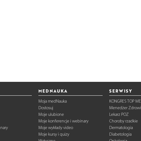
MEDNAUKA
SERWISY
Moja medNauka
KONGRES TOP ME
Dostosuj
Menedżer Zdrowi
Moje ulubione
Lekarz POZ
Moje konferencje i webinary
Choroby rzadkie
inary
Moje wykłady video
Dermatologia
Moje kursy i quizy
Diabetologia
Wytyczne
Onkologia