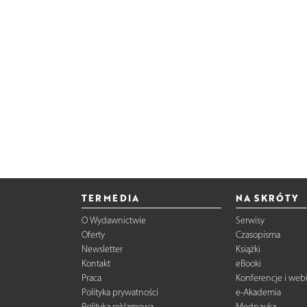
TERMEDIA
NA SKRÓTY
O Wydawnictwie
Serwisy
Oferty
Czasopisma
Newsletter
Książki
Kontakt
eBooki
Praca
Konferencje i web
Polityka prywatności
e-Akademia
Polityka reklamowa
Mednauka