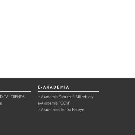
E-AKADEMIA
DICAL TRENDS
e-Akademia Zaburzeń Mikrobioty
a
e-Akademia POChP
e-Akademia Chorób Naczyń