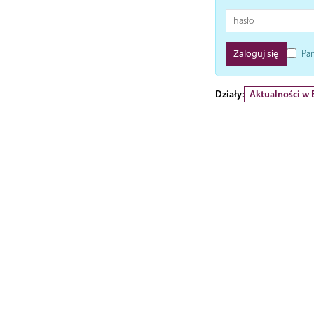
Pam
Działy:
Aktualności w