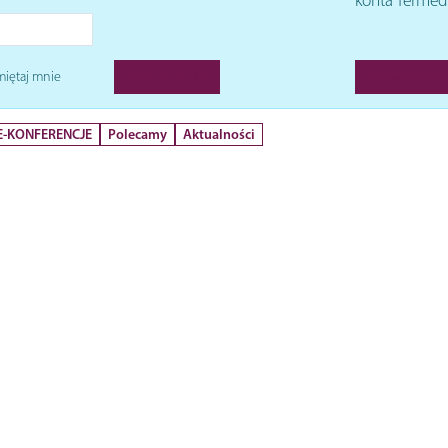
konta Termed
iętaj mnie
Zarejestruj się
Nie pamiętam
 E-KONFERENCJE
Polecamy
Aktualności