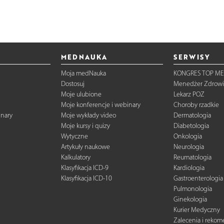
MEDNAUKA
SERWISY
Moja medNauka
KONGRES TOP ME
Dostosuj
Menedżer Zdrowi
Moje ulubione
Lekarz POZ
Moje konferencje i webinary
Choroby rzadkie
inary
Moje wykłady video
Dermatologia
Moje kursy i quizy
Diabetologia
Wytyczne
Onkologia
Artykuły naukowe
Neurologia
Kalkulatory
Reumatologia
Klasyfikacja ICD-9
Kardiologia
Klasyfikacja ICD-10
Gastroenterologia
Pulmonologia
Ginekologia
Kurier Medyczny
Zalecenia i reko