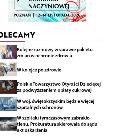
OLECAMY
Kolejne rozmowy w sprawie pakietu
zmian w ochronie zdrowia
W kolejce po zdrowie
Polskie Towarzystwo Otyłości Dziecięcej
za podwyższeniem opłaty cukrowej
W woj. świętokrzyskim będzie więcej
szpitalnych schronów
W szpitalu tymczasowym zabrakło
tlenu. Prokuratura skierowała do sądu
akt oskarżenia