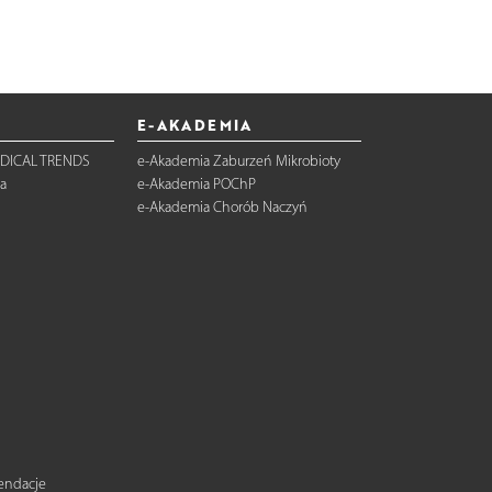
E-AKADEMIA
DICAL TRENDS
e-Akademia Zaburzeń Mikrobioty
a
e-Akademia POChP
e-Akademia Chorób Naczyń
mendacje