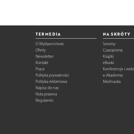
TERMEDIA
NA SKRÓTY
O Wydawnictwie
Serwisy
Oferty
Czasopisma
Newsletter
Książki
Kontakt
eBooki
Praca
Konferencje i web
Polityka prywatności
e-Akademia
Polityka reklamowa
Mednauka
Napisz do nas
Nota prawna
Regulamin