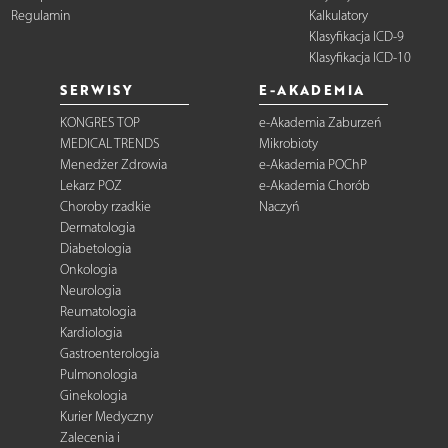
Regulamin
Kalkulatory
Klasyfikacja ICD-9
Klasyfikacja ICD-10
SERWISY
E-AKADEMIA
KONGRES TOP
e-Akademia Zaburzeń
MEDICAL TRENDS
Mikrobioty
Menedżer Zdrowia
e-Akademia POChP
Lekarz POZ
e-Akademia Chorób
Choroby rzadkie
Naczyń
Dermatologia
Diabetologia
Onkologia
Neurologia
Reumatologia
Kardiologia
Gastroenterologia
Pulmonologia
Ginekologia
Kurier Medyczny
Zalecenia i