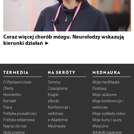
Coraz więcej chorób mózgu. Neurolodzy wskazują
kierunki działań ►
TERMEDIA
NA SKRÓTY
MEDNAUKA
O Wydawnictwie
Serwisy
Moja medNauka
Oferty
Czasopisma
Dostosuj
Newsletter
Książki
Moje ulubione
Kontakt
eBooki
Moje konferencje i
Praca
Konferencje i
webinary
Polityka prywatności
webinary
Moje wykłady video
Polityka reklamowa
e-Akademia
Moje kursy i quizy
Napisz do nas
Mednauka
Wytyczne
Nota prawna
Artykuły naukowe