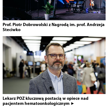
Prof. Piotr Dobrowolski z Nagrodą im. prof. Andrzeja
Steciwko
Lekarz POZ kluczową postacią w opiece nad
pacjentem hematoonkologicznym ►