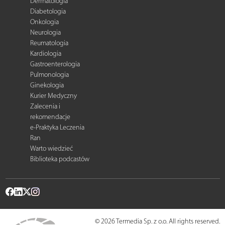
Dermatologia
Diabetologia
Onkologia
Neurologia
Reumatologia
Kardiologia
Gastroenterologia
Pulmonologia
Ginekologia
Kurier Medyczny
Zalecenia i
rekomendacje
e-Praktyka Leczenia
Ran
Warto wiedzieć
Biblioteka podcastów
© 2026 Termedia Sp. z o.o. All rights reserved.