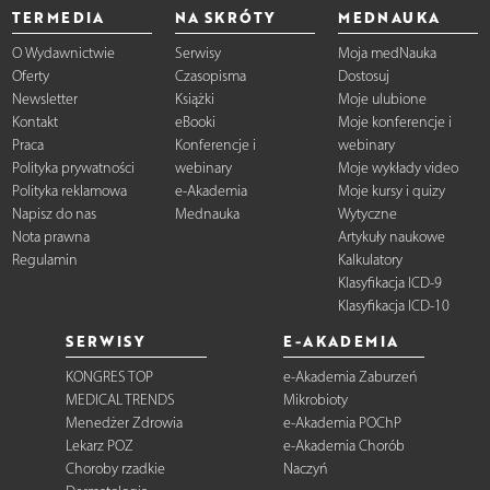
TERMEDIA
NA SKRÓTY
MEDNAUKA
O Wydawnictwie
Serwisy
Moja medNauka
Oferty
Czasopisma
Dostosuj
Newsletter
Książki
Moje ulubione
Kontakt
eBooki
Moje konferencje i
Praca
Konferencje i
webinary
Polityka prywatności
webinary
Moje wykłady video
Polityka reklamowa
e-Akademia
Moje kursy i quizy
Napisz do nas
Mednauka
Wytyczne
Nota prawna
Artykuły naukowe
Regulamin
Kalkulatory
Klasyfikacja ICD-9
Klasyfikacja ICD-10
SERWISY
E-AKADEMIA
KONGRES TOP
e-Akademia Zaburzeń
MEDICAL TRENDS
Mikrobioty
Menedżer Zdrowia
e-Akademia POChP
Lekarz POZ
e-Akademia Chorób
Choroby rzadkie
Naczyń