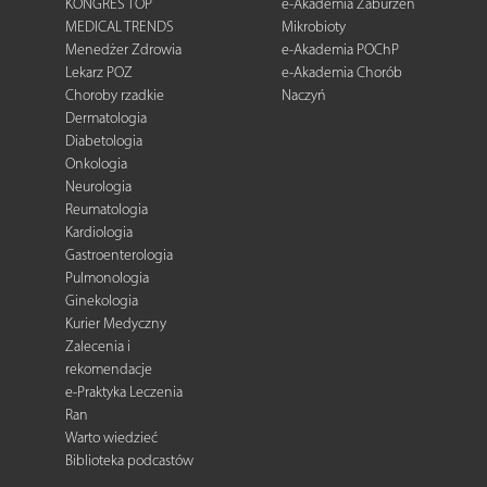
KONGRES TOP
e-Akademia Zaburzeń
MEDICAL TRENDS
Mikrobioty
Menedżer Zdrowia
e-Akademia POChP
Lekarz POZ
e-Akademia Chorób
Choroby rzadkie
Naczyń
Dermatologia
Diabetologia
Onkologia
Neurologia
Reumatologia
Kardiologia
Gastroenterologia
Pulmonologia
Ginekologia
Kurier Medyczny
Zalecenia i
rekomendacje
e-Praktyka Leczenia
Ran
Warto wiedzieć
Biblioteka podcastów