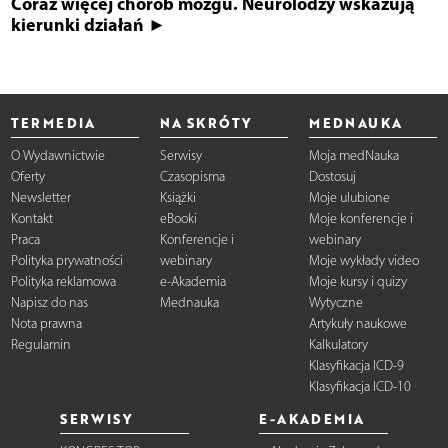
Coraz więcej chorób mózgu. Neurolodzy wskazują
kierunki działań ►
TERMEDIA
NA SKRÓTY
MEDNAUKA
O Wydawnictwie
Serwisy
Moja medNauka
Oferty
Czasopisma
Dostosuj
Newsletter
Książki
Moje ulubione
Kontakt
eBooki
Moje konferencje i
Praca
Konferencje i
webinary
Polityka prywatności
webinary
Moje wykłady video
Polityka reklamowa
e-Akademia
Moje kursy i quizy
Napisz do nas
Mednauka
Wytyczne
Nota prawna
Artykuły naukowe
Regulamin
Kalkulatory
Klasyfikacja ICD-9
Klasyfikacja ICD-10
SERWISY
E-AKADEMIA