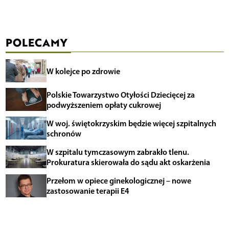
POLECAMY
W kolejce po zdrowie
Polskie Towarzystwo Otyłości Dziecięcej za
podwyższeniem opłaty cukrowej
W woj. świętokrzyskim będzie więcej szpitalnych
schronów
W szpitalu tymczasowym zabrakło tlenu.
Prokuratura skierowała do sądu akt oskarżenia
Przełom w opiece ginekologicznej – nowe
zastosowanie terapii E4