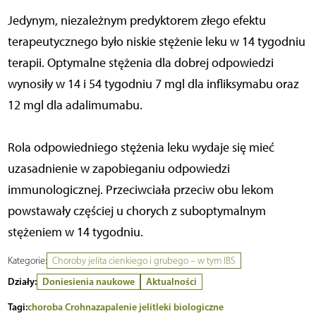
Jedynym, niezależnym predyktorem złego efektu
terapeutycznego było niskie stężenie leku w 14 tygodniu
terapii. Optymalne stężenia dla dobrej odpowiedzi
wynosiły w 14 i 54 tygodniu 7 mgl dla infliksymabu oraz
12 mgl dla adalimumabu.
Rola odpowiedniego stężenia leku wydaje się mieć
uzasadnienie w zapobieganiu odpowiedzi
immunologicznej. Przeciwciała przeciw obu lekom
powstawały częściej u chorych z suboptymalnym
stężeniem w 14 tygodniu.
Kategorie:
Choroby jelita cienkiego i grubego – w tym IBS
Działy:
Doniesienia naukowe
Aktualności
Tagi:
choroba Crohna
zapalenie jelit
leki biologiczne