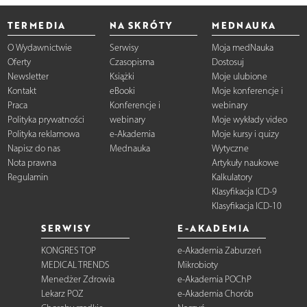
TERMEDIA
NA SKRÓTY
MEDNAUKA
O Wydawnictwie
Serwisy
Moja medNauka
Oferty
Czasopisma
Dostosuj
Newsletter
Książki
Moje ulubione
Kontakt
eBooki
Moje konferencje i
Praca
Konferencje i
webinary
Polityka prywatności
webinary
Moje wykłady video
Polityka reklamowa
e-Akademia
Moje kursy i quizy
Napisz do nas
Mednauka
Wytyczne
Nota prawna
Artykuły naukowe
Regulamin
Kalkulatory
Klasyfikacja ICD-9
Klasyfikacja ICD-10
SERWISY
E-AKADEMIA
KONGRES TOP
e-Akademia Zaburzeń
MEDICAL TRENDS
Mikrobioty
Menedżer Zdrowia
e-Akademia POChP
Lekarz POZ
e-Akademia Chorób