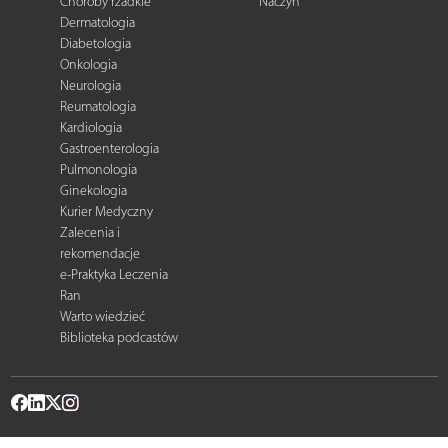
Choroby rzadkie
Naczyń
Dermatologia
Diabetologia
Onkologia
Neurologia
Reumatologia
Kardiologia
Gastroenterologia
Pulmonologia
Ginekologia
Kurier Medyczny
Zalecenia i
rekomendacje
e-Praktyka Leczenia
Ran
Warto wiedzieć
Biblioteka podcastów