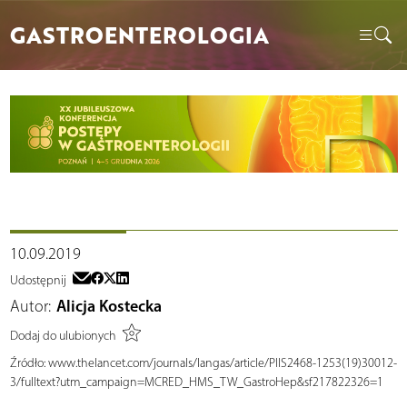
GASTROENTEROLOGIA
10.09.2019
Udostępnij
Autor:
Alicja Kostecka
Dodaj do ulubionych
Źródło:
www.thelancet.com/journals/langas/article/PIIS2468-1253(19)30012-
3/fulltext?utm_campaign=MCRED_HMS_TW_GastroHep&sf217822326=1