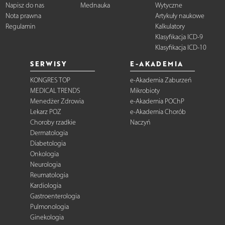
Napisz do nas
Mednauka
Wytyczne
Nota prawna
Artykuły naukowe
Regulamin
Kalkulatory
Klasyfikacja ICD-9
Klasyfikacja ICD-10
SERWISY
E-AKADEMIA
KONGRES TOP
e-Akademia Zaburzeń
MEDICAL TRENDS
Mikrobioty
Menedżer Zdrowia
e-Akademia POChP
Lekarz POZ
e-Akademia Chorób
Choroby rzadkie
Naczyń
Dermatologia
Diabetologia
Onkologia
Neurologia
Reumatologia
Kardiologia
Gastroenterologia
Pulmonologia
Ginekologia