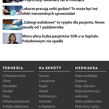
Lekarze pracują setki godzin? To może być też
efekt nierzetelnych sprawozdań
„Zabiegi walizkowe” to ryzyko dla pacjenta. Nowe
zasady od 1 października
Mimo afery liczba pacjentów SOR-u w Szpitalu
Południowym nie spadła
TERMEDIA
NA SKRÓTY
MEDNAUKA
O Wydawnictwie
Serwisy
Moja medNauka
Oferty
Czasopisma
Dostosuj
Newsletter
Książki
Moje ulubione
Kontakt
eBooki
Moje konferencje i
Praca
Konferencje i
webinary
Polityka prywatności
webinary
Moje wykłady video
Polityka reklamowa
e-Akademia
Moje kursy i quizy