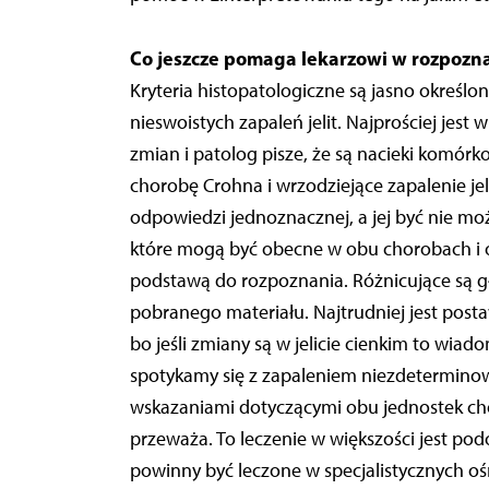
Co jeszcze pomaga lekarzowi w rozpozna
Kryteria histopatologiczne są jasno określo
nieswoistych zapaleń jelit. Najprościej jes
zmian i patolog pisze, że są nacieki komórk
chorobę Crohna i wrzodziejące zapalenie je
odpowiedzi jednoznacznej, a jej być nie moż
które mogą być obecne w obu chorobach i o
podstawą do rozpoznania. Różnicujące są gł
pobranego materiału. Najtrudniej jest posta
bo jeśli zmiany są w jelicie cienkim to wia
spotykamy się z zapaleniem niezdetermino
wskazaniami dotyczącymi obu jednostek cho
przeważa. To leczenie w większości jest p
powinny być leczone w specjalistycznych oś