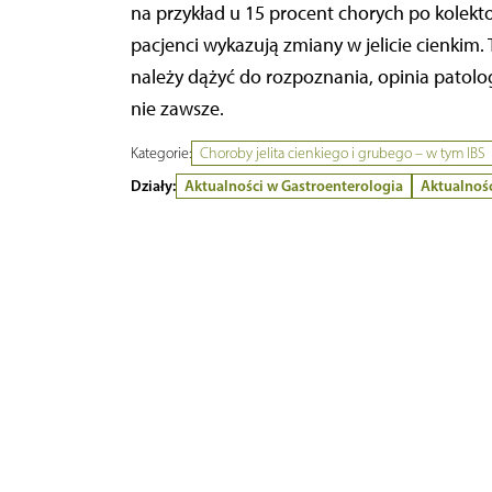
na przykład u 15 procent chorych po kolekto
pacjenci wykazują zmiany w jelicie cienkim.
należy dążyć do rozpoznania, opinia patolog
nie zawsze.
Kategorie:
Choroby jelita cienkiego i grubego – w tym IBS
Działy:
Aktualności w Gastroenterologia
Aktualnośc