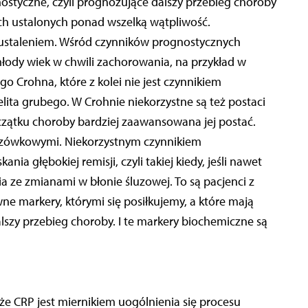
nostyczne, czyli prognozujące dalszy przebieg choroby
ych ustalonych ponad wszelką wątpliwość.
 ustaleniem. Wśród czynników prognostycznych
młody wiek w chwili zachorowania, na przykład w
 Crohna, które z kolei nie jest czynnikiem
ita grubego. W Crohnie niekorzystne są też postaci
czątku choroby bardziej zaawansowana jej postać.
śluzówkowymi. Niekorzystnym czynnikiem
a głębokiej remisji, czyli takiej kiedy, jeśli nawet
ia ze zmianami w błonie śluzowej. To są pacjenci z
ne markery, którymi się posiłkujemy, a które mają
szy przebieg choroby. I te markery biochemiczne są
e CRP jest miernikiem uogólnienia się procesu