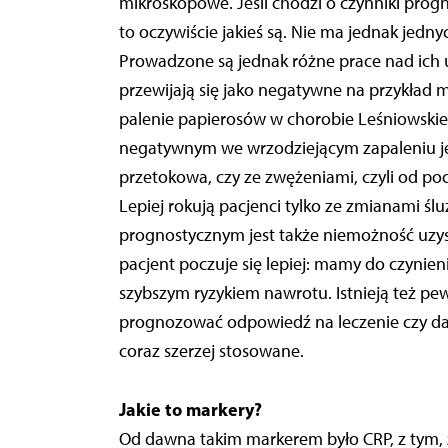
mikroskopowe. Jeśli chodzi o czynniki prog
to oczywiście jakieś są. Nie ma jednak jedn
Prowadzone są jednak różne prace nad ich
przewijają się jako negatywne na przykład 
palenie papierosów w chorobie Leśniowskiego
negatywnym we wrzodziejącym zapaleniu jel
przetokowa, czy ze zwężeniami, czyli od po
Lepiej rokują pacjenci tylko ze zmianami 
prognostycznym jest także niemożność uzyskani
pacjent poczuje się lepiej: mamy do czynien
szybszym ryzykiem nawrotu. Istnieją też pew
prognozować odpowiedź na leczenie czy dal
coraz szerzej stosowane.
Jakie to markery?
Od dawna takim markerem było CRP, z tym, ż