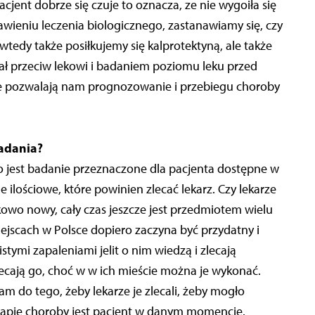
jent dobrze się czuje to oznacza, ze nie wygoiła się
wieniu leczenia biologicznego, zastanawiamy się, czy
wtedy także posiłkujemy się kalprotektyną, ale także
ał przeciw lekowi i badaniem poziomu leku przed
e pozwalają nam prognozowanie i przebiegu choroby
adania?
to jest badanie przeznaczone dla pacjenta dostępne w
 ilościowe, które powinien zlecać lekarz. Czy lekarze
kowo nowy, cały czas jeszcze jest przedmiotem wielu
jscach w Polsce dopiero zaczyna być przydatny i
stymi zapaleniami jelit o nim wiedzą i zlecają
 zlecają go, choć w w ich mieście można je wykonać.
 do tego, żeby lekarze je zlecali, żeby mogło
tapie choroby jest pacjent w danym momencie.