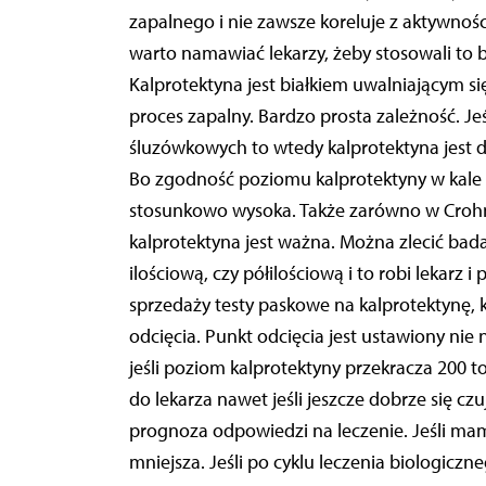
zapalnego i nie zawsze koreluje z aktywnoś
warto namawiać lekarzy, żeby stosowali to b
Kalprotektyna jest białkiem uwalniającym si
proces zapalny. Bardzo prosta zależność. Je
śluzówkowych to wtedy kalprotektyna jest d
Bo zgodność poziomu kalprotektyny w kale
stosunkowo wysoka. Także zarówno w Crohnie
kalprotektyna jest ważna. Można zlecić bada
ilościową, czy półilościową i to robi lekarz i
sprzedaży testy paskowe na kalprotektynę, 
odcięcia. Punkt odcięcia jest ustawiony nie 
jeśli poziom kalprotektyny przekracza 200 to 
do lekarza nawet jeśli jeszcze dobrze się czu
prognoza odpowiedzi na leczenie. Jeśli mam
mniejsza. Jeśli po cyklu leczenia biologicz