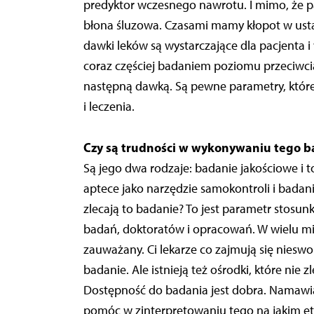
predyktor wczesnego nawrotu. I mimo, że pac
błona śluzowa. Czasami mamy kłopot w usta
dawki leków są wystarczające dla pacjenta i 
coraz częściej badaniem poziomu przeciwci
następną dawką. Są pewne parametry, któr
i leczenia.
Czy są trudności w wykonywaniu tego b
Są jego dwa rodzaje: badanie jakościowe i 
aptece jako narzędzie samokontroli i badanie
zlecają to badanie? To jest parametr stosun
badań, doktoratów i opracowań. W wielu mie
zauważany. Ci lekarze co zajmują się nieswoi
badanie. Ale istnieją też ośrodki, które nie
Dostępność do badania jest dobra. Namawiam
pomóc w zinterpretowaniu tego na jakim e