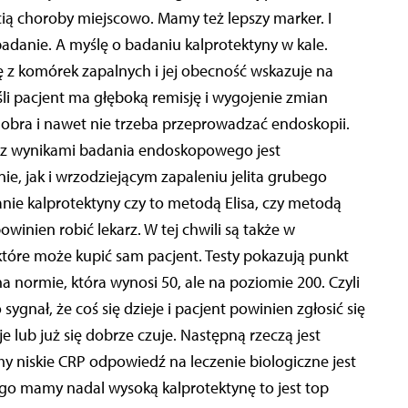
cią choroby miejscowo. Mamy też lepszy marker. I
adanie. A myślę o badaniu kalprotektyny w kale.
ę z komórek zapalnych i jej obecność wskazuje na
śli pacjent ma głęboką remisję i wygojenie zmian
obra i nawet nie trzeba przeprowadzać endoskopii.
 z wynikami badania endoskopowego jest
, jak i wrzodziejącym zapaleniu jelita grubego
nie kalprotektyny czy to metodą Elisa, czy metodą
 powinien robić lekarz. W tej chwili są także w
które może kupić sam pacjent. Testy pokazują punkt
na normie, która wynosi 50, ale na poziomie 200. Czyli
sygnał, że coś się dzieje i pacjent powinien zgłosić się
je lub już się dobrze czuje. Następną rzeczą jest
y niskie CRP odpowiedź na leczenie biologiczne jest
nego mamy nadal wysoką kalprotektynę to jest top