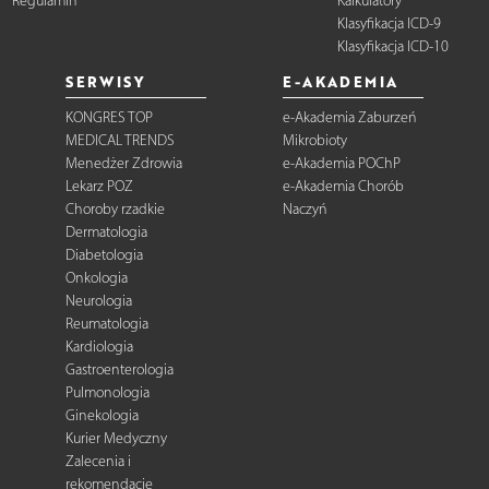
Regulamin
Kalkulatory
Klasyfikacja ICD-9
Klasyfikacja ICD-10
SERWISY
E-AKADEMIA
KONGRES TOP
e-Akademia Zaburzeń
MEDICAL TRENDS
Mikrobioty
Menedżer Zdrowia
e-Akademia POChP
Lekarz POZ
e-Akademia Chorób
Choroby rzadkie
Naczyń
Dermatologia
Diabetologia
Onkologia
Neurologia
Reumatologia
Kardiologia
Gastroenterologia
Pulmonologia
Ginekologia
Kurier Medyczny
Zalecenia i
rekomendacje