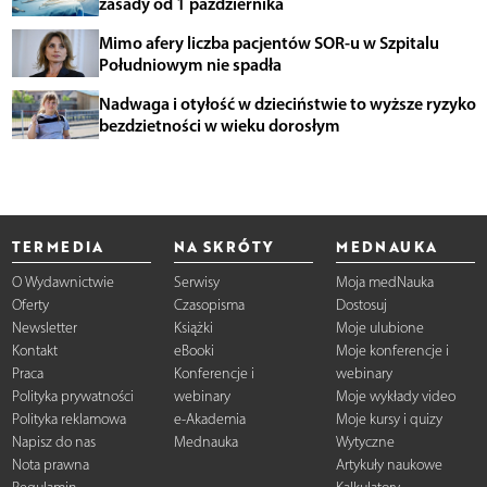
zasady od 1 października
Mimo afery liczba pacjentów SOR-u w Szpitalu
Południowym nie spadła
Nadwaga i otyłość w dzieciństwie to wyższe ryzyko
bezdzietności w wieku dorosłym
TERMEDIA
NA SKRÓTY
MEDNAUKA
O Wydawnictwie
Serwisy
Moja medNauka
Oferty
Czasopisma
Dostosuj
Newsletter
Książki
Moje ulubione
Kontakt
eBooki
Moje konferencje i
Praca
Konferencje i
webinary
Polityka prywatności
webinary
Moje wykłady video
Polityka reklamowa
e-Akademia
Moje kursy i quizy
Napisz do nas
Mednauka
Wytyczne
Nota prawna
Artykuły naukowe