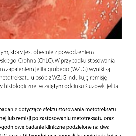
nym, który jest obecnie z powodzeniem
skiego-Crohna (ChLC). W przypadku stosowania
m zapaleniem jelita grubego (WZJG) wyniki są
metotreksatu u osób z WZJG indukuję remisję
 histologicznej w zajętym odcinku śluzówki jelita
adanie dotyczące efektu stosowania metotreksatu
ej lub remisji po zastosowaniu metotreksatu oraz
ygodniowe badanie kliniczne podzielone na dwa
JG przez 16 tygodni przyjmowali leczenie indukujące