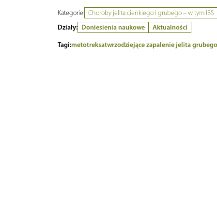
Kategorie:
Choroby jelita cienkiego i grubego – w tym IBS
Działy:
Doniesienia naukowe
Aktualności
Tagi:
metotreksat
wrzodziejące zapalenie jelita grubeg