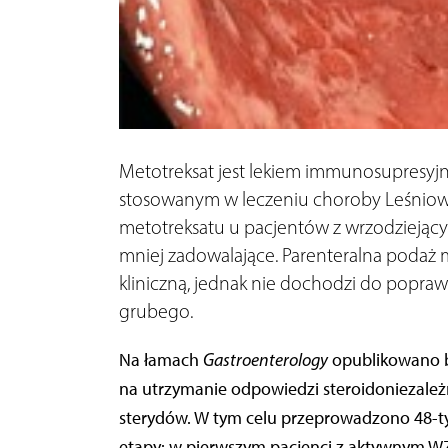
Metotreksat jest lekiem immunosupresyj
stosowanym w leczeniu choroby Leśniow
metotreksatu u pacjentów z wrzodziejący
mniej zadowalające. Parenteralna podaż 
kliniczną, jednak nie dochodzi do poprawy
grubego.
Na łamach
Gastroenterology
opublikowano b
na utrzymanie odpowiedzi steroidoniezależn
sterydów. W tym celu przeprowadzono 48-t
etapy: w pierwszym pacjenci z aktywnym WZ