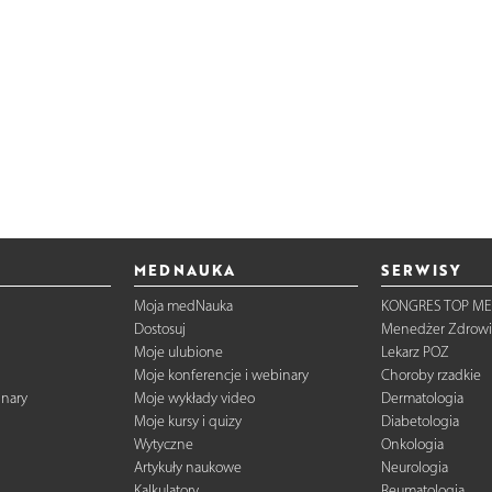
MEDNAUKA
SERWISY
Moja medNauka
KONGRES TOP ME
Dostosuj
Menedżer Zdrowi
Moje ulubione
Lekarz POZ
Moje konferencje i webinary
Choroby rzadkie
inary
Moje wykłady video
Dermatologia
Moje kursy i quizy
Diabetologia
Wytyczne
Onkologia
Artykuły naukowe
Neurologia
Kalkulatory
Reumatologia