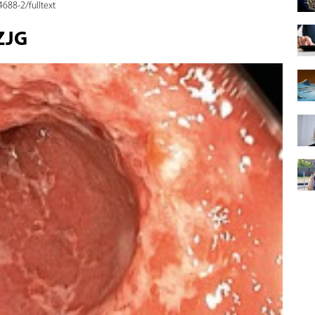
688-2/fulltext
ZJG