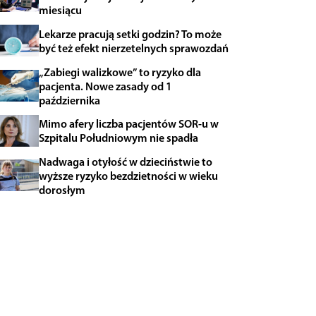
miesiącu
Lekarze pracują setki godzin? To może
być też efekt nierzetelnych sprawozdań
„Zabiegi walizkowe” to ryzyko dla
pacjenta. Nowe zasady od 1
października
Mimo afery liczba pacjentów SOR-u w
Szpitalu Południowym nie spadła
Nadwaga i otyłość w dzieciństwie to
wyższe ryzyko bezdzietności w wieku
dorosłym