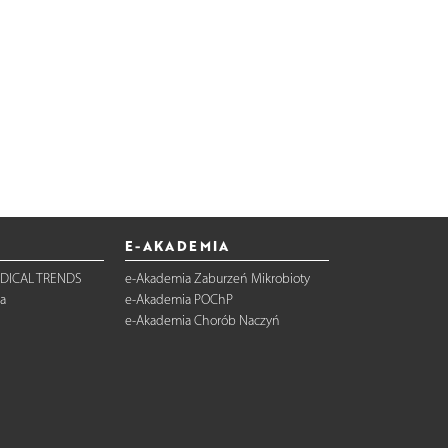
E-AKADEMIA
DICAL TRENDS
e-Akademia Zaburzeń Mikrobioty
a
e-Akademia POChP
e-Akademia Chorób Naczyń