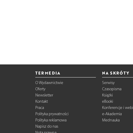
TERMEDIA
NA SKRÓTY
O Wydawnictwie
Serwisy
Oferty
Czasopisma
Newsletter
Książki
Kontakt
eBooki
Praca
Konferencje i web
Polityka prywatności
e-Akademia
Polityka reklamowa
Mednauka
Napisz do nas
Nota prawna