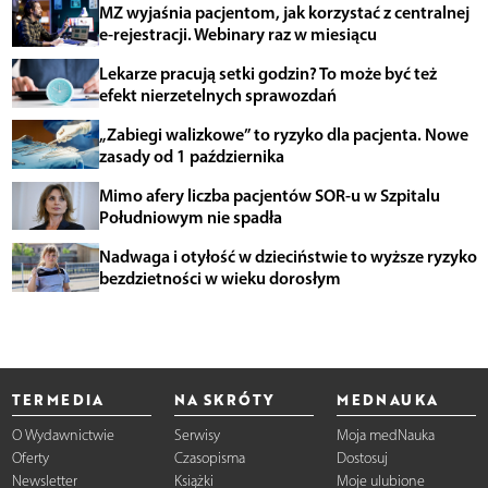
MZ wyjaśnia pacjentom, jak korzystać z centralnej
e-rejestracji. Webinary raz w miesiącu
Lekarze pracują setki godzin? To może być też
efekt nierzetelnych sprawozdań
„Zabiegi walizkowe” to ryzyko dla pacjenta. Nowe
zasady od 1 października
Mimo afery liczba pacjentów SOR-u w Szpitalu
Południowym nie spadła
Nadwaga i otyłość w dzieciństwie to wyższe ryzyko
bezdzietności w wieku dorosłym
TERMEDIA
NA SKRÓTY
MEDNAUKA
O Wydawnictwie
Serwisy
Moja medNauka
Oferty
Czasopisma
Dostosuj
Newsletter
Książki
Moje ulubione