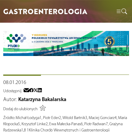
GASTROENTEROLOGIA
08.01.2016
Udostępnij
Autor:
Katarzyna Bakalarska
Dodaj do ulubionych
Źródło:
Michał Łodyga1, Piotr Eder2, Witold Bartnik3, Maciej Gonciarz4, Maria
Kłopocka5, Krzysztof Linke2, Ewa Małecka-Panas6, Piotr Radwan7, Grażyna
Rydzewska1,8 1Klinika Chorób Wewnętrznych i Gastroenterologii