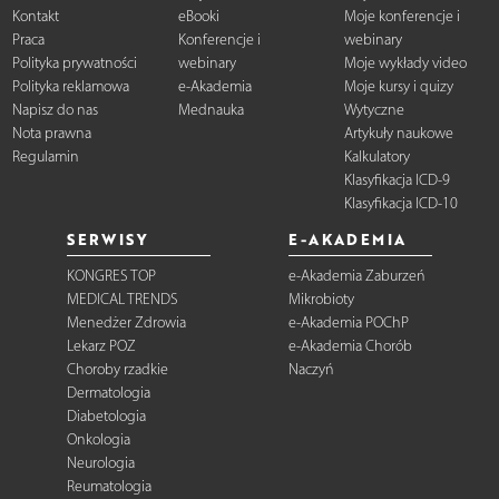
Kontakt
eBooki
Moje konferencje i
Praca
Konferencje i
webinary
Polityka prywatności
webinary
Moje wykłady video
Polityka reklamowa
e-Akademia
Moje kursy i quizy
Napisz do nas
Mednauka
Wytyczne
Nota prawna
Artykuły naukowe
Regulamin
Kalkulatory
Klasyfikacja ICD-9
Klasyfikacja ICD-10
SERWISY
E-AKADEMIA
KONGRES TOP
e-Akademia Zaburzeń
MEDICAL TRENDS
Mikrobioty
Menedżer Zdrowia
e-Akademia POChP
Lekarz POZ
e-Akademia Chorób
Choroby rzadkie
Naczyń
Dermatologia
Diabetologia
Onkologia
Neurologia
Reumatologia