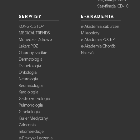
Klasyfikacja ICD-10
SERWISY
E-AKADEMIA
KONGRES TOP
e-Akademia Zaburzeń
MEDICAL TRENDS
Mikrobioty
Menedżer Zdrowia
e-Akademia POChP
Lekarz POZ
e-Akademia Chorób
Choroby rzadkie
Naczyń
Dermatologia
Diabetologia
Onkologia
Neurologia
Reumatologia
Kardiologia
Gastroenterologia
Pulmonologia
Ginekologia
Kurier Medyczny
Zalecenia i
rekomendacje
e-Praktyka Leczenia