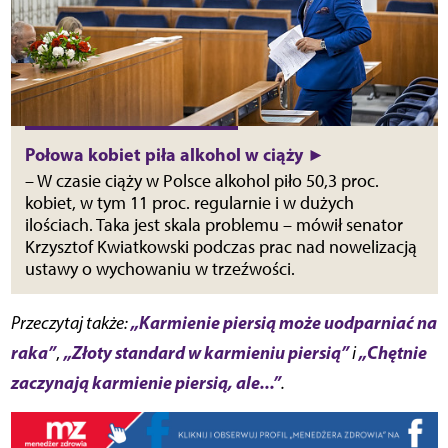
Połowa kobiet piła alkohol w ciąży ►
– W czasie ciąży w Polsce alkohol piło 50,3 proc.
kobiet, w tym 11 proc. regularnie i w dużych
ilościach. Taka jest skala problemu – mówił senator
Krzysztof Kwiatkowski podczas prac nad nowelizacją
ustawy o wychowaniu w trzeźwości.
„Karmienie piersią może uodparniać na
Przeczytaj także:
raka”
„Złoty standard w karmieniu piersią”
„Chętnie
,
i
zaczynają karmienie piersią, ale...”
.