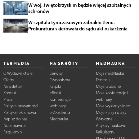
W woj. świętokrzyskim będzie więcej szpitalnych
schronów
W szpitalu tymczasowym zabrakło tlenu.
Prokuratura skierowała do sądu akt oskarżenia
TERMEDIA
NA SKRÓTY
MEDNAUKA
O Wydawnictwie
Serwisy
Moja medNauka
Oferty
Czasopisma
Dostosuj
Newsletter
Książki
Moje ulubione
Kontakt
eBooki
Moje konferencje i
Praca
Konferencje i
webinary
Polityka prywatności
webinary
Moje wykłady video
Polityka reklamowa
e-Akademia
Moje kursy i quizy
Napisz do nas
Mednauka
Wytyczne
Nota prawna
Artykuły naukowe
Regulamin
Kalkulatory
Klasyfikacja ICD-9