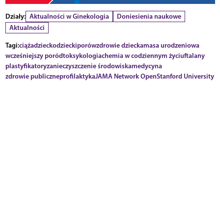
Działy:
Aktualności w Ginekologia
Doniesienia naukowe
Aktualności
Tagi:
ciąża
dziecko
dziecki
porów
zdrowie dziecka
masa urodzeniowa
wcześniejszy poród
toksykologia
chemia w codziennym życiu
ftalany
plastyfikatory
zanieczyszczenie środowiska
medycyna
zdrowie publiczne
profilaktyka
JAMA Network Open
Stanford University