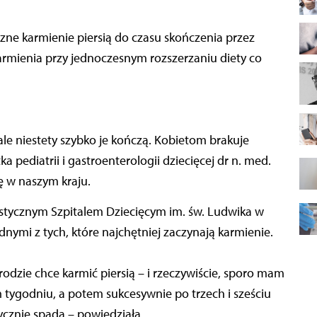
armienia przy jednoczesnym rozszerzaniu diety co
 ale niestety szybko je kończą. Kobietom brakuje
a pediatrii i gastroenterologii dziecięcej dr n. med.
ię w naszym kraju.
stycznym Szpitalem Dziecięcym im. św. Ludwika w
dnymi z tych, które najchętniej zaczynają karmienie.
rodzie chce karmić piersią – i rzeczywiście, sporo mam
 tygodniu, a potem sukcesywnie po trzech i sześciu
cznie spada – powiedziała.