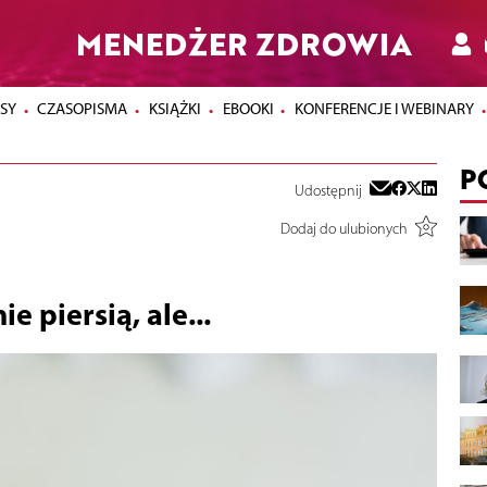
MENEDŻER ZDROWIA
SY
CZASOPISMA
KSIĄŻKI
EBOOKI
KONFERENCJE I WEBINARY
P
Udostępnij
Dodaj do ulubionych
 piersią, ale...