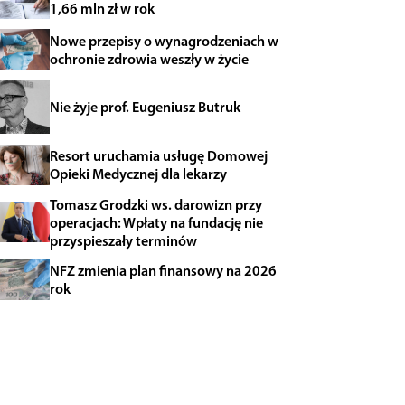
1,66 mln zł w rok
Nowe przepisy o wynagrodzeniach w
ochronie zdrowia weszły w życie
Nie żyje prof. Eugeniusz Butruk
Resort uruchamia usługę Domowej
Opieki Medycznej dla lekarzy
Tomasz Grodzki ws. darowizn przy
operacjach: Wpłaty na fundację nie
przyspieszały terminów
NFZ zmienia plan finansowy na 2026
rok