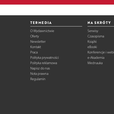
TERMEDIA
NA SKRÓTY
O Wydawnictwie
Serwisy
Oferty
Czasopisma
Newsletter
Książki
Kontakt
eBooki
Praca
Konferencje i web
Polityka prywatności
e-Akademia
Polityka reklamowa
Mednauka
Napisz do nas
Nota prawna
Regulamin