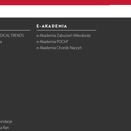
E-AKADEMIA
DICAL TRENDS
e-Akademia Zaburzeń Mikrobioty
a
e-Akademia POChP
e-Akademia Chorób Naczyń
mendacje
ia Ran