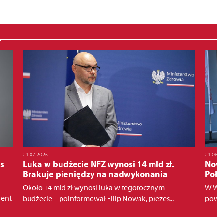
21.07.2026
21.0
as
Luka w budżecie NFZ wynosi 14 mld zł.
No
Brakuje pieniędzy na nadwykonania
Po
Około 14 mld zł wynosi luka w tegorocznym
W W
dent
budżecie – poinformował Filip Nowak, prezes...
pow