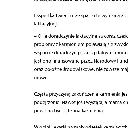
Ekspertka twierdzi, że spadki te wynikają z
laktacyjnej.
– O ile doradczynie laktacyjne są coraz częś
problemy z karmieniem pojawiają się zwykle
wsparcie doradczyń poza szpitalnymi muram
jest ono finansowane przez Narodowy Fundus
oraz położne środowiskowe, nie zawsze mają 
mówi.
Częstą przyczyną zakończenia karmienia jest
podejrzenie. Nawet jeśli wystąpi, a mama c
powinna być ochrona karmienia.
W opinii lekarki na mały odsetek karmiąc