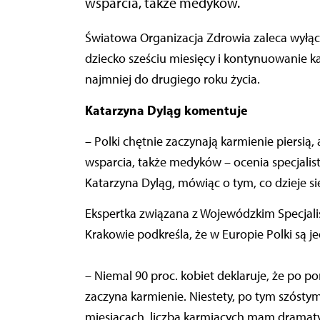
wsparcia, także medyków.
Światowa Organizacja Zdrowia zaleca wyłączne karmienie piersią do czasu skończenia przez
dziecko sześciu miesięcy i kontynuowanie k
najmniej do drugiego roku życia.
Katarzyna Dyląg komentuje
– Polki chętnie zaczynają karmienie piersią,
wsparcia, także medyków – ocenia specjalistk
Katarzyna Dyląg, mówiąc o tym, co dzieje s
Ekspertka związana z Wojewódzkim Specjali
Krakowie podkreśla, że w Europie Polki są je
– Niemal 90 proc. kobiet deklaruje, że po po
zaczyna karmienie. Niestety, po tym szóstym
miesiącach, liczba karmiących mam dramaty