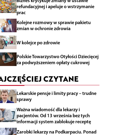
Biznes krytykuje zmiany w ustawie
refundacyjnej i apeluje o wstrzymanie
prac
Kolejne rozmowy w sprawie pakietu
zmian w ochronie zdrowia
W kolejce po zdrowie
Polskie Towarzystwo Otyłości Dziecięcej
za podwyższeniem opłaty cukrowej
AJCZĘŚCIEJ CZYTANE
Lekarskie pensje i limity pracy – trudne
sprawy
Ważna wiadomość dla lekarzy i
pacjentów. Od 13 września bez tych
informacji system zablokuje receptę
Zarobki lekarzy na Podkarpaciu. Ponad