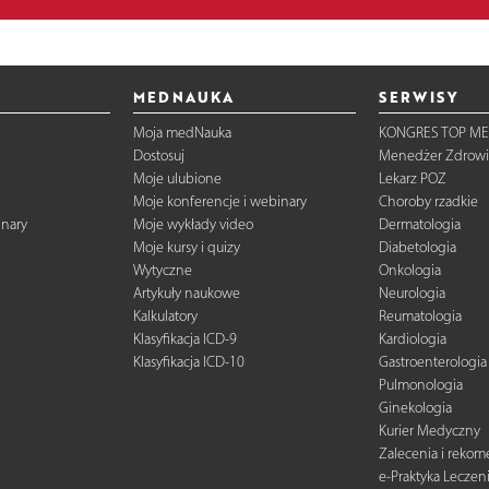
MEDNAUKA
SERWISY
Moja medNauka
KONGRES TOP ME
Dostosuj
Menedżer Zdrowi
Moje ulubione
Lekarz POZ
Moje konferencje i webinary
Choroby rzadkie
inary
Moje wykłady video
Dermatologia
Moje kursy i quizy
Diabetologia
Wytyczne
Onkologia
Artykuły naukowe
Neurologia
Kalkulatory
Reumatologia
Klasyfikacja ICD-9
Kardiologia
Klasyfikacja ICD-10
Gastroenterologia
Pulmonologia
Ginekologia
Kurier Medyczny
Zalecenia i reko
e-Praktyka Leczen