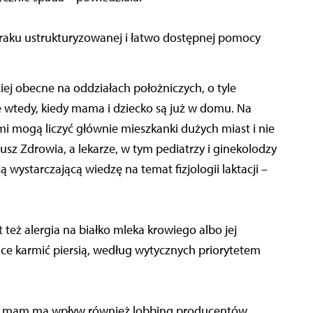
 braku ustrukturyzowanej i łatwo dostępnej pomocy
ciej obecne na oddziałach położniczych, o tyle
 wtedy, kiedy mama i dziecko są już w domu. Na
i mogą liczyć głównie mieszkanki dużych miast i nie
z Zdrowia, a lekarze, w tym pediatrzy i ginekolodzy
wystarczającą wiedzę na temat fizjologii laktacji –
 też alergia na białko mleka krowiego albo jej
hce karmić piersią, według wytycznych priorytetem
ych mam ma wpływ również lobbing producentów