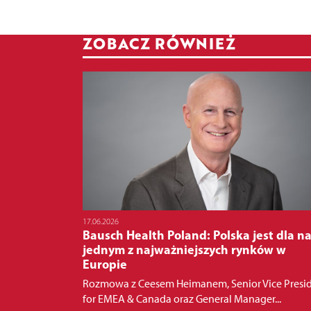
ZOBACZ RÓWNIEŻ
17.06.2026
Bausch Health Poland: Polska jest dla n
jednym z najważniejszych rynków w
Europie
Rozmowa z Ceesem Heimanem, Senior Vice Presi
for EMEA & Canada oraz General Manager...