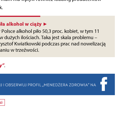
k.
iła alkohol w ciąży ►
 Polsce alkohol piło 50,3 proc. kobiet, w tym 11
 w dużych ilościach. Taka jest skala problemu –
zysztof Kwiatkowski podczas prac nad nowelizacją
niu w trzeźwości.
y”
.
ci