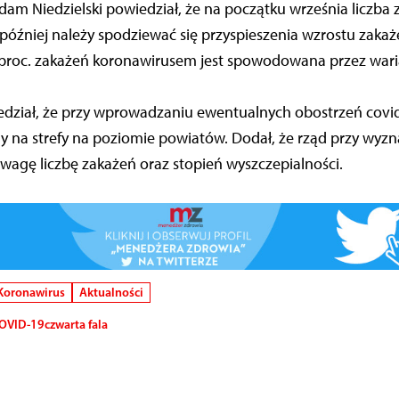
dam Niedzielski powiedział, że na początku września liczba
 później należy spodziewać się przyspieszenia wzrostu zaka
 proc. zakażeń koronawirusem jest spowodowana przez waria
iedział, że przy wprowadzaniu ewentualnych obostrzeń covi
y na strefy na poziomie powiatów. Dodał, że rząd przy wyzn
wagę liczbę zakażeń oraz stopień wyszczepialności.
Koronawirus
Aktualności
OVID-19
czwarta fala