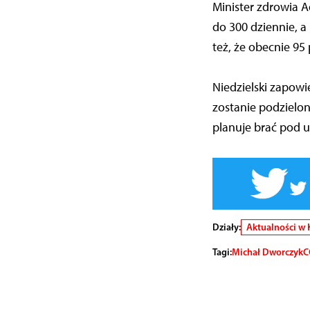
Minister zdrowia A
do 300 dziennie, a
też, że obecnie 95
Niedzielski zapow
zostanie podzielon
planuje brać pod u
Działy:
Aktualności w 
Tagi:
Michał Dworczyk
C