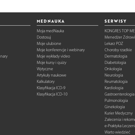
MEDNAUKA
SERWISY
Moja medNauka
KONGRES TOP ME
Dostosuj
Menedżer Zdrowi
Moje ulubione
Lekarz POZ
Moje konferencje i webinary
Choroby rzadkie
inary
Moje wykłady video
Dermatologia
Moje kursy i quizy
Diabetologia
Wytyczne
Onkologia
Artykuły naukowe
Neurologia
Kalkulatory
Reumatologia
Klasyfikacja ICD-9
Kardiologia
Klasyfikacja ICD-10
Gastroenterologia
Pulmonologia
Ginekologia
Kurier Medyczny
Zalecenia i reko
e-Praktyka Leczen
Warto wiedzieć