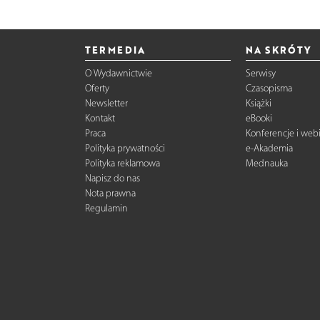
TERMEDIA
NA SKRÓTY
O Wydawnictwie
Serwisy
Oferty
Czasopisma
Newsletter
Książki
Kontakt
eBooki
Praca
Konferencje i web
Polityka prywatności
e-Akademia
Polityka reklamowa
Mednauka
Napisz do nas
Nota prawna
Regulamin