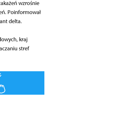
 zakażeń wzrośnie
żeń. Poinformował
nt delta.
dowych, kraj
aczaniu stref