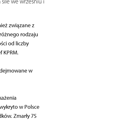
 sile we wrześniu i
ież związane z
różnego rodzaju
ci od liczby
ef KPRM.
 podejmowane w
każenia
wykryto w Polsce
dków. Zmarły 75