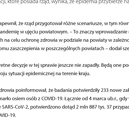
cji, które posiada rząd, wynika, że epidemia przybierze na
pewnił, że rząd przygotował różne scenariusze, w tym równ
andemię w ujęciu powiatowym. – To znaczy wprowadzanie 
 na celu ochronę zdrowia w podziale na powiaty w zależnoś
omu zaszczepienia w poszczególnych powiatach – dodał sz
kretne decyzje w tej sprawie jeszcze nie zapadły. Będą one
oju sytuacji epidemicznej na terenie kraju.
zdrowia poinformował, że badania potwierdziły 233 nowe za
rło osiem osób z COVID-19. Łącznie od 4 marca ub.r., gdy 
e SARS-CoV-2, potwierdzono dotąd 2 mln 887 tys. 37 przypa
OVID-19.