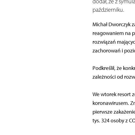
dodał, że z symula
październiku.
Michał Dworczyk za
reagowaniem na p
rozwiązań mających
zachorowań i pozi
Podkreślił, że kon
zależności od rozw
We wtorek resort 
koronawirusem. Zma
pierwsze zakażeni
tys. 324 osoby z C