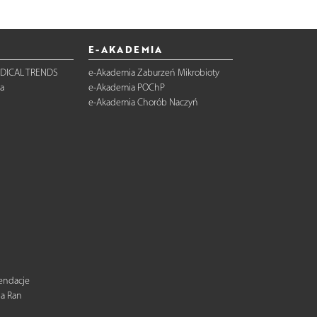
E-AKADEMIA
DICAL TRENDS
e-Akademia Zaburzeń Mikrobioty
a
e-Akademia POChP
e-Akademia Chorób Naczyń
mendacje
ia Ran