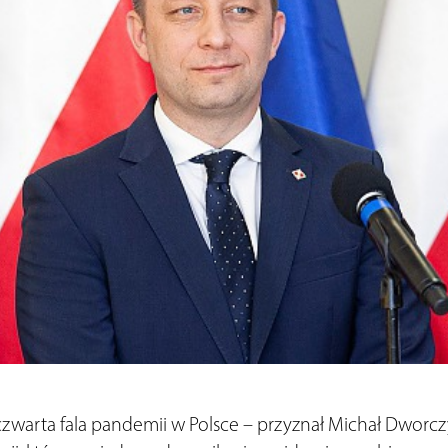
czwarta fala pandemii w Polsce – przyznał Michał Dworcz