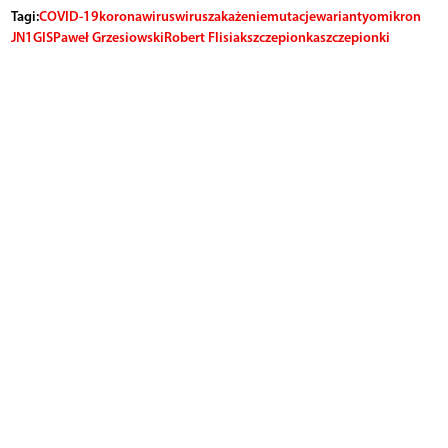
Tagi:
COVID-19
koronawirus
wirus
zakażenie
mutacje
warianty
omikron
JN1
GIS
Paweł Grzesiowski
Robert Flisiak
szczepionka
szczepionki