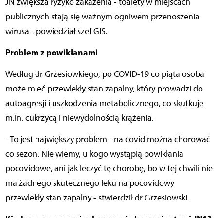
JN zwiększa ryzyko zakażenia - toalety w miejscach
publicznych stają się ważnym ogniwem przenoszenia
wirusa - powiedział szef GIS.
Problem z powikłanami
Według dr Grzesiowkiego, po COVID-19 co piąta osoba
może mieć przewlekły stan zapalny, który prowadzi do
autoagresji i uszkodzenia metabolicznego, co skutkuje
m.in. cukrzycą i niewydolnością krążenia.
- To jest największy problem - na covid można chorować
co sezon. Nie wiemy, u kogo wystąpią powikłania
pocovidowe, ani jak leczyć tę chorobę, bo w tej chwili nie
ma żadnego skutecznego leku na pocovidowy
przewlekły stan zapalny - stwierdził dr Grzesiowski.