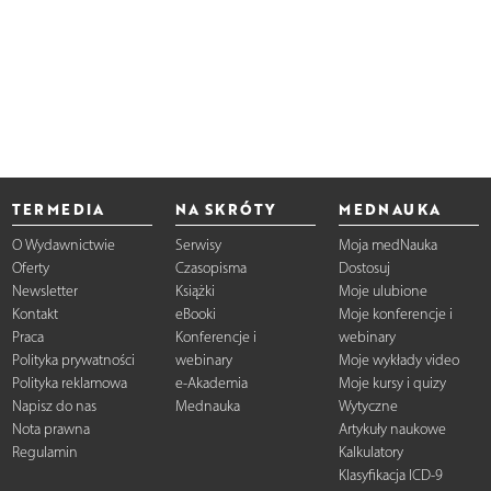
TERMEDIA
NA SKRÓTY
MEDNAUKA
O Wydawnictwie
Serwisy
Moja medNauka
Oferty
Czasopisma
Dostosuj
Newsletter
Książki
Moje ulubione
Kontakt
eBooki
Moje konferencje i
Praca
Konferencje i
webinary
Polityka prywatności
webinary
Moje wykłady video
Polityka reklamowa
e-Akademia
Moje kursy i quizy
Napisz do nas
Mednauka
Wytyczne
Nota prawna
Artykuły naukowe
Regulamin
Kalkulatory
Klasyfikacja ICD-9