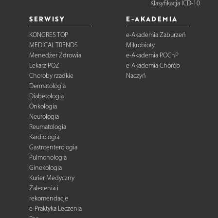
Klasyfikacja ICD-10
SERWISY
E-AKADEMIA
KONGRES TOP
e-Akademia Zaburzeń
MEDICAL TRENDS
Mikrobioty
Menedżer Zdrowia
e-Akademia POChP
Lekarz POZ
e-Akademia Chorób
Choroby rzadkie
Naczyń
Dermatologia
Diabetologia
Onkologia
Neurologia
Reumatologia
Kardiologia
Gastroenterologia
Pulmonologia
Ginekologia
Kurier Medyczny
Zalecenia i
rekomendacje
e-Praktyka Leczenia