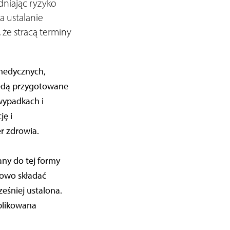
dniając ryzyko
a ustalanie
 że stracą terminy
medycznych,
będą przygotowane
wypadkach i
ję i
r zdrowia.
any do tej formy
nowo składać
eśniej ustalona.
plikowana