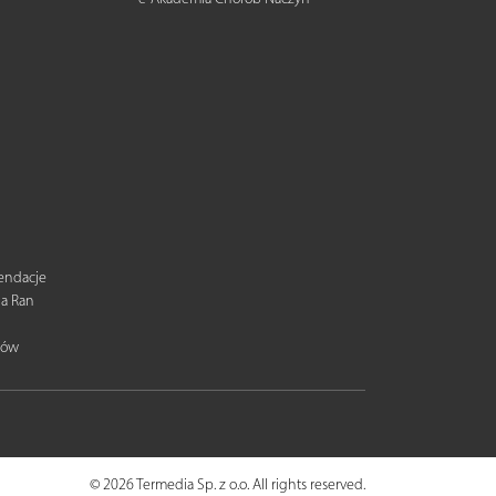
mendacje
ia Ran
tów
© 2026 Termedia Sp. z o.o. All rights reserved.