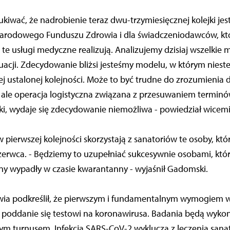
zukiwać, że nadrobienie teraz dwu-trzymiesięcznej kolejki je
arodowego Funduszu Zdrowia i dla świadczeniodawców, kt
 te usługi medyczne realizują. Analizujemy dzisiaj wszelkie 
tuacji. Zdecydowanie bliżsi jesteśmy modelu, w którym niestet
 ustalonej kolejności. Może to być trudne do zrozumienia 
, ale operacja logistyczna związana z przesuwaniem termi
i, wydaje się zdecydowanie niemożliwa - powiedział wicemi
ierwszej kolejności skorzystają z sanatoriów te osoby, któ
erwca. - Będziemy to uzupełniać sukcesywnie osobami, któr
ny wypadły w czasie kwarantanny - wyjaśnił Gadomski.
wia podkreślił, że pierwszym i fundamentalnym wymogiem 
 poddanie się testowi na koronawirusa. Badania będą wyko
m turnusem. Infekcja SARS-CoV-2 wyklucza z leczenia sana