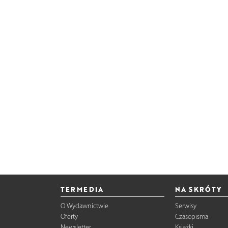
TERMEDIA
NA SKRÓTY
O Wydawnictwie
Serwisy
Oferty
Czasopisma
Newsletter
Książki