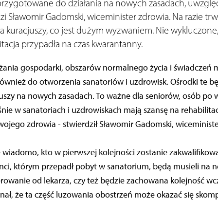
 przygotowane do działania na nowych zasadach, uwzglę
dzi Sławomir Gadomski, wiceminister zdrowia. Na razie trw
ia kuracjuszy, co jest dużym wyzwaniem. Nie wykluczone,
litacja przypadła na czas kwarantanny.
ania gospodarki, obszarów normalnego życia i świadczeń 
również do otworzenia sanatoriów i uzdrowisk. Ośrodki te 
juszy na nowych zasadach. To ważne dla seniorów, osób po 
śnie w sanatoriach i uzdrowiskach mają szansę na rehabilitac
ojego zdrowia - stwierdził Sławomir Gadomski, wiceministe
e wiadomo, kto w pierwszej kolejności zostanie zakwalifikow
enci, którym przepadł pobyt w sanatorium, będą musieli na 
erowanie od lekarza, czy też będzie zachowana kolejność wcz
nał, że ta część luzowania obostrzeń może okazać się skom