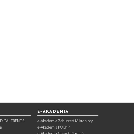
E-AKADEMIA
DICAL TRENDS
e-Akademia Zaburzeń Mikrobioty
a
e-Akademia POChP
e-Akademia Chorób Naczyń