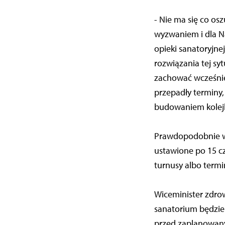
- Nie ma się co os
wyzwaniem i dla N
opieki sanatoryjnej
rozwiązania tej sy
zachować wcześniej
przepadły terminy
budowaniem kolejk
Prawdopodobnie w p
ustawione po 15 cz
turnusy albo termi
Wiceminister zdro
sanatorium będzie
przed zaplanowany