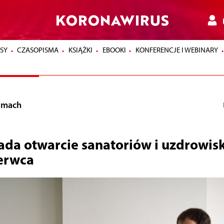
KORONAWIRUS
SY
CZASOPISMA
KSIĄŻKI
EBOOKI
KONFERENCJE I WEBINARY
lmach
da otwarcie sanatoriów i uzdrowisk
erwca