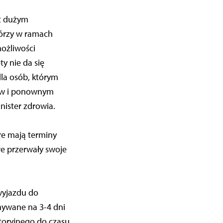
st dużym
órzy w ramach
możliwości
y nie da się
dla osób, którym
nów i ponownym
nister zdrowia.
re mają terminy
e przerwały swoje
wyjazdu do
nywane na 3-4 dni
toryjnego do czasu