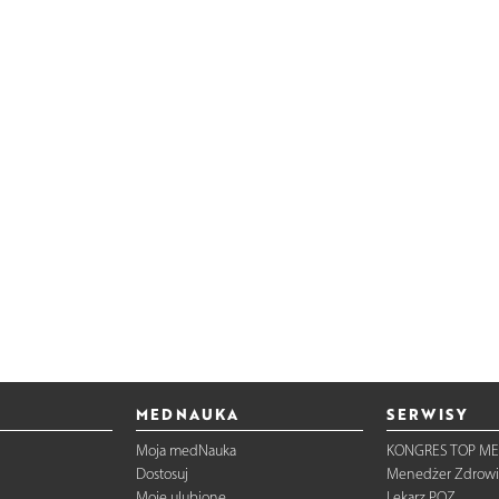
MEDNAUKA
SERWISY
Moja medNauka
KONGRES TOP ME
Dostosuj
Menedżer Zdrowi
Moje ulubione
Lekarz POZ