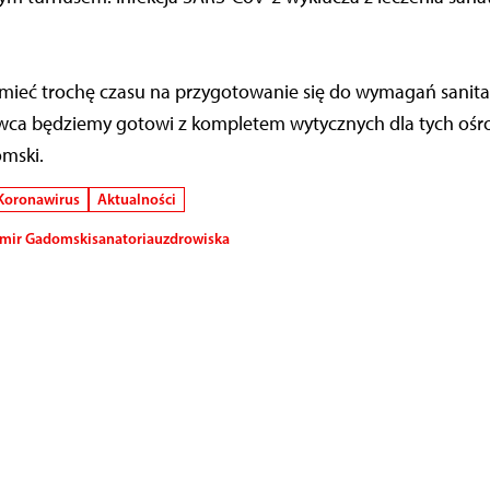
 mieć trochę czasu na przygotowanie się do wymagań sanit
erwca będziemy gotowi z kompletem wytycznych dla tych ośr
mski.
Koronawirus
Aktualności
mir Gadomski
sanatoria
uzdrowiska