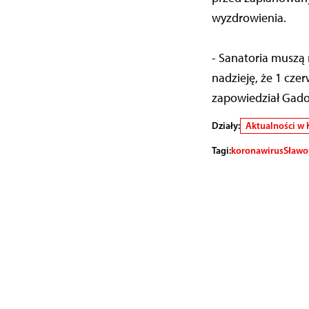
wyzdrowienia.
- Sanatoria muszą
nadzieję, że 1 cz
zapowiedział Gado
Działy:
Aktualności w 
Tagi:
koronawirus
Sławo