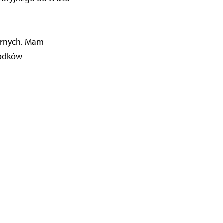
arnych. Mam
odków -