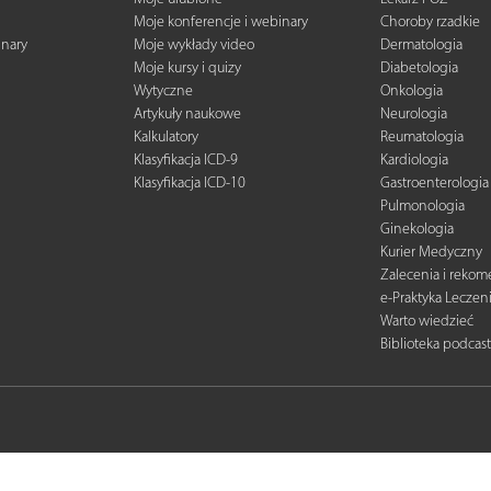
Moje konferencje i webinary
Choroby rzadkie
inary
Moje wykłady video
Dermatologia
Moje kursy i quizy
Diabetologia
Wytyczne
Onkologia
Artykuły naukowe
Neurologia
Kalkulatory
Reumatologia
Klasyfikacja ICD-9
Kardiologia
Klasyfikacja ICD-10
Gastroenterologia
Pulmonologia
Ginekologia
Kurier Medyczny
Zalecenia i reko
e-Praktyka Leczen
Warto wiedzieć
Biblioteka podcas