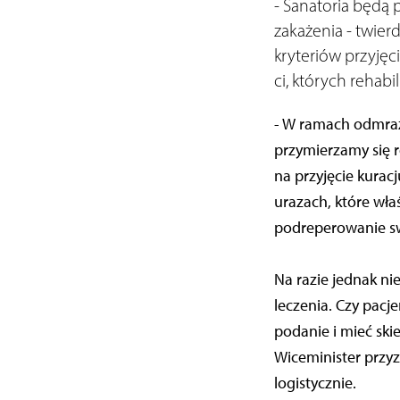
- Sanatoria będą
zakażenia - twier
kryteriów przyjęc
ci, których rehabi
- W ramach odmraż
przymierzamy się 
na przyjęcie kurac
urazach, które wła
podreperowanie sw
Na razie jednak ni
leczenia. Czy pacj
podanie i mieć ski
Wiceminister przyz
logistycznie.