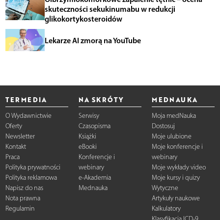
skuteczności sekukinumabu w redukcji
glikokortykosteroidów
Lekarze AI zmorą na YouTube
TERMEDIA
NA SKRÓTY
MEDNAUKA
O Wydawnictwie
Serwisy
Moja medNauka
Oferty
Czasopisma
Dostosuj
Newsletter
Książki
Moje ulubione
Kontakt
eBooki
Moje konferencje i
Praca
Konferencje i
webinary
Polityka prywatności
webinary
Moje wykłady video
Polityka reklamowa
e-Akademia
Moje kursy i quizy
Napisz do nas
Mednauka
Wytyczne
Nota prawna
Artykuły naukowe
Regulamin
Kalkulatory
Klasyfikacja ICD-9