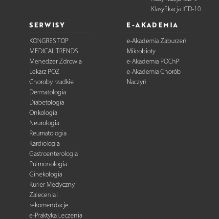
Klasyfikacja ICD-10
SERWISY
E-AKADEMIA
KONGRES TOP
e-Akademia Zaburzeń
MEDICAL TRENDS
Mikrobioty
Menedżer Zdrowia
e-Akademia POChP
Lekarz POZ
e-Akademia Chorób
Choroby rzadkie
Naczyń
Dermatologia
Diabetologia
Onkologia
Neurologia
Reumatologia
Kardiologia
Gastroenterologia
Pulmonologia
Ginekologia
Kurier Medyczny
Zalecenia i
rekomendacje
e-Praktyka Leczenia