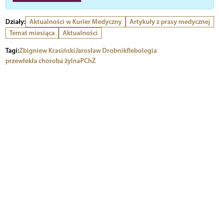
Działy:
Aktualności w Kurier Medyczny
Artykuły z prasy medycznej
Temat miesiąca
Aktualności
Tagi:
Zbigniew Krasiński
Jarosław Drobnik
flebologia
przewlekła choroba żylna
PChŻ