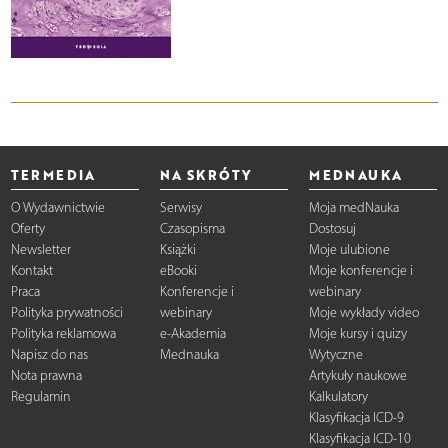
TERMEDIA
NA SKRÓTY
MEDNAUKA
O Wydawnictwie
Serwisy
Moja medNauka
Oferty
Czasopisma
Dostosuj
Newsletter
Książki
Moje ulubione
Kontakt
eBooki
Moje konferencje i
Praca
Konferencje i
webinary
Polityka prywatności
webinary
Moje wykłady video
Polityka reklamowa
e-Akademia
Moje kursy i quizy
Napisz do nas
Mednauka
Wytyczne
Nota prawna
Artykuły naukowe
Regulamin
Kalkulatory
Klasyfikacja ICD-9
Klasyfikacja ICD-10