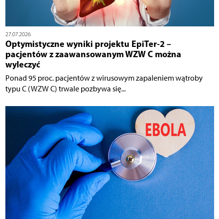
27.07.2026
Optymistyczne wyniki projektu EpiTer-2 –
pacjentów z zaawansowanym WZW C można
wyleczyć
Ponad 95 proc. pacjentów z wirusowym zapaleniem wątroby
typu C (WZW C) trwale pozbywa się...