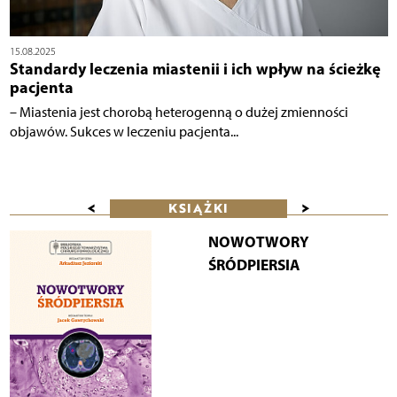
15.08.2025
Standardy leczenia miastenii i ich wpływ na ścieżkę
pacjenta
– Miastenia jest chorobą heterogenną o dużej zmienności
objawów. Sukces w leczeniu pacjenta...
<
>
KSIĄŻKI
NOWOTWORY
ŚRÓDPIERSIA