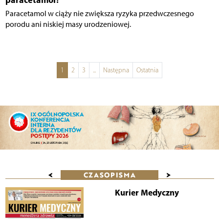
Paracetamol w ciąży nie zwiększa ryzyka przedwczesnego
porodu ani niskiej masy urodzeniowej.
1
2
3
...
Następna
Ostatnia
<
>
CZASOPISMA
Kurier Medyczny