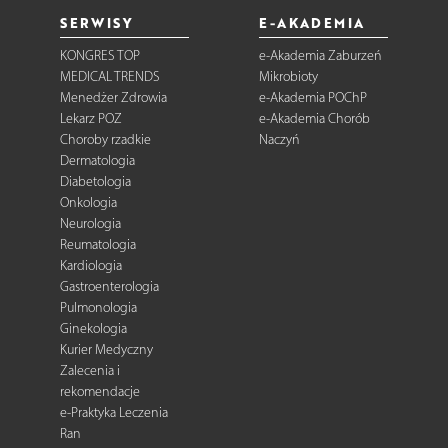
SERWISY
E-AKADEMIA
KONGRES TOP
e-Akademia Zaburzeń
MEDICAL TRENDS
Mikrobioty
Menedżer Zdrowia
e-Akademia POChP
Lekarz POZ
e-Akademia Chorób
Choroby rzadkie
Naczyń
Dermatologia
Diabetologia
Onkologia
Neurologia
Reumatologia
Kardiologia
Gastroenterologia
Pulmonologia
Ginekologia
Kurier Medyczny
Zalecenia i
rekomendacje
e-Praktyka Leczenia
Ran