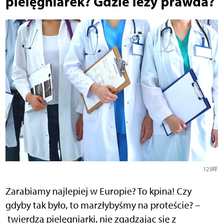
pielęgniarek? Gdzie leży prawda?
123RF
Zarabiamy najlepiej w Europie? To kpina! Czy
gdyby tak było, to marzłybyśmy na proteście? –
twierdzą pielęgniarki, nie zgadzając się z