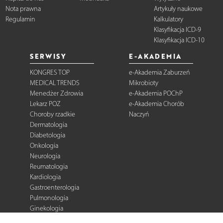
Nota prawna
Artykuły naukowe
Regulamin
Kalkulatory
Klasyfikacja ICD-9
Klasyfikacja ICD-10
SERWISY
E-AKADEMIA
KONGRES TOP
e-Akademia Zaburzeń
MEDICAL TRENDS
Mikrobioty
Menedżer Zdrowia
e-Akademia POChP
Lekarz POZ
e-Akademia Chorób
Choroby rzadkie
Naczyń
Dermatologia
Diabetologia
Onkologia
Neurologia
Reumatologia
Kardiologia
Gastroenterologia
Pulmonologia
Ginekologia
Kurier Medyczny