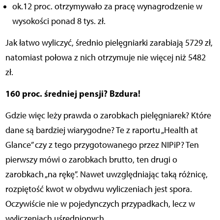
ok.12 proc. otrzymywało za pracę wynagrodzenie w
wysokości ponad 8 tys. zł.
Jak łatwo wyliczyć, średnio pielęgniarki zarabiają 5729 zł,
natomiast połowa z nich otrzymuje nie więcej niż 5482
zł.
160 proc. średniej pensji? Bzdura!
Gdzie więc leży prawda o zarobkach pielęgniarek? Które
dane są bardziej wiarygodne? Te z raportu „Health at
Glance” czy z tego przygotowanego przez NIPiP? Ten
pierwszy mówi o zarobkach brutto, ten drugi o
zarobkach „na rękę”. Nawet uwzględniając taką różnicę,
rozpiętość kwot w obydwu wyliczeniach jest spora.
Oczywiście nie w pojedynczych przypadkach, lecz w
wyliczeniach uśrednionych.