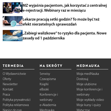
MZ wyjaśnia pacjentom, jak korzystać z centralnej
e-rejestracji. Webinary raz w miesiącu
Lekarze pracują setki godzin? To może być też
efekt nierzetelnych sprawozdań
„Zabiegi walizkowe” to ryzyko dla pacjenta. Nowe
zasady od 1 października
TERMEDIA
NA SKRÓTY
MEDNAUKA
O Wydawnictwie
Serwisy
Moja medNauka
Oferty
Czasopisma
Dostosuj
Newsletter
Książki
Moje ulubione
Kontakt
eBooki
Moje konferencje i
Praca
Konferencje i
webinary
Polityka prywatności
webinary
Moje wykłady video
Polityka reklamowa
e-Akademia
Moje kursy i quizy
Napisz do nas
Mednauka
Wytyczne