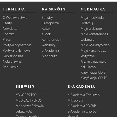
TERMEDIA
NA SKRÓTY
MEDNAUKA
O Wydawnictwie
Serwisy
Moja medNauka
Oferty
Czasopisma
Dostosuj
Newsletter
Książki
Moje ulubione
Kontakt
eBooki
Moje konferencje i
Praca
Konferencje i
webinary
Polityka prywatności
webinary
Moje wykłady video
Polityka reklamowa
e-Akademia
Moje kursy i quizy
Napisz do nas
Mednauka
Wytyczne
Nota prawna
Artykuły naukowe
Regulamin
Kalkulatory
Klasyfikacja ICD-9
Klasyfikacja ICD-10
SERWISY
E-AKADEMIA
KONGRES TOP
e-Akademia Zaburzeń
MEDICAL TRENDS
Mikrobioty
Menedżer Zdrowia
e-Akademia POChP
Lekarz POZ
e-Akademia Chorób
Choroby rzadkie
Naczyń