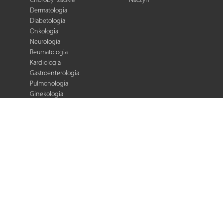
Dermatologia
Diabetologia
Onkologia
Neurologia
Reumatologia
Kardiologia
Gastroenterologia
Pulmonologia
Ginekologia
Kurier Medyczny
Zalecenia i
rekomendacje
e-Praktyka Leczenia
Ran
Warto wiedzieć
Biblioteka podcastów