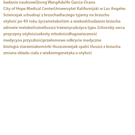
badanie naukowe
Qiong Wang
Adolfo Garcia-Ocana
City of Hope Medical Center
Uniwersytet Kalifornijski w Los Angeles
Science
jak schudnąć z brzucha
dlaczego tyjemy na brzuchu
otyłość po 40 roku życia
metabolizm a wiek
odchudzanie brzucha
zdrowie metaboliczne
tłuszcz trzewny
cukrzyca typu 2
choroby serca
przyczyny otyłości
sekrety młodości
długowieczność
medycyna przyszłości
przełomowe odkrycie medyczne
biologia starzenia
komórki tłuszczowe
jak spalić tłuszcz z brzucha
zmiana składu ciała z wiekiem
genetyka a otyłość