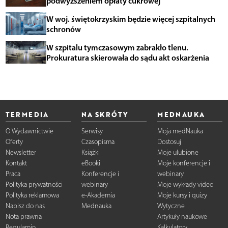
podwyższeniem opłaty cukrowej
W woj. świętokrzyskim będzie więcej szpitalnych
schronów
W szpitalu tymczasowym zabrakło tlenu.
Prokuratura skierowała do sądu akt oskarżenia
TERMEDIA
NA SKRÓTY
MEDNAUKA
O Wydawnictwie
Serwisy
Moja medNauka
Oferty
Czasopisma
Dostosuj
Newsletter
Książki
Moje ulubione
Kontakt
eBooki
Moje konferencje i
Praca
Konferencje i
webinary
Polityka prywatności
webinary
Moje wykłady video
Polityka reklamowa
e-Akademia
Moje kursy i quizy
Napisz do nas
Mednauka
Wytyczne
Nota prawna
Artykuły naukowe
Regulamin
Kalkulatory