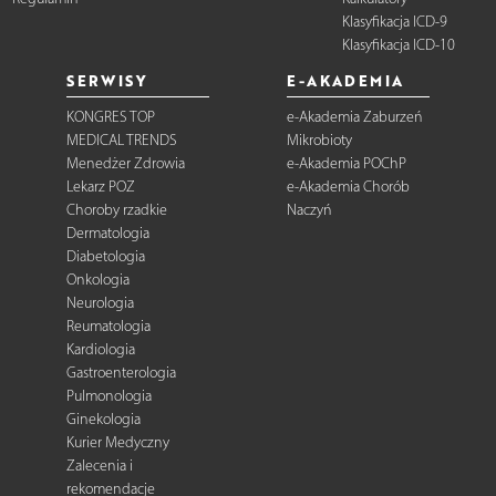
Klasyfikacja ICD-9
Klasyfikacja ICD-10
SERWISY
E-AKADEMIA
KONGRES TOP
e-Akademia Zaburzeń
MEDICAL TRENDS
Mikrobioty
Menedżer Zdrowia
e-Akademia POChP
Lekarz POZ
e-Akademia Chorób
Choroby rzadkie
Naczyń
Dermatologia
Diabetologia
Onkologia
Neurologia
Reumatologia
Kardiologia
Gastroenterologia
Pulmonologia
Ginekologia
Kurier Medyczny
Zalecenia i
rekomendacje