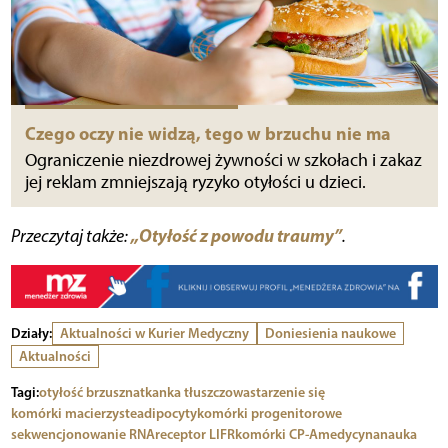
Czego oczy nie widzą, tego w brzuchu nie ma
Ograniczenie niezdrowej żywności w szkołach i zakaz
jej reklam zmniejszają ryzyko otyłości u dzieci.
„Otyłość z powodu traumy”
Przeczytaj także:
.
Działy:
Aktualności w Kurier Medyczny
Doniesienia naukowe
Aktualności
Tagi:
otyłość brzuszna
tkanka tłuszczowa
starzenie się
komórki macierzyste
adipocyty
komórki progenitorowe
sekwencjonowanie RNA
receptor LIFR
komórki CP-A
medycyna
nauka