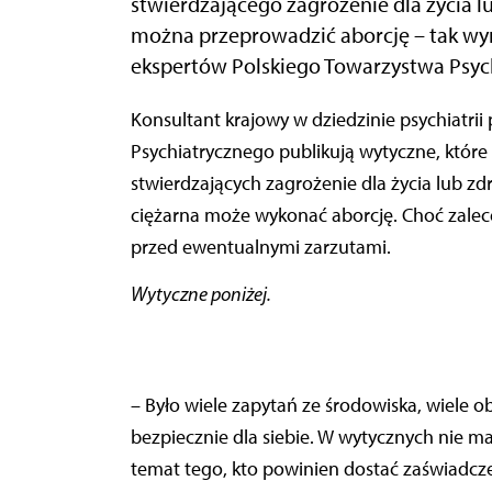
stwierdzającego zagrożenie dla życia l
można przeprowadzić aborcję – tak wyn
ekspertów Polskiego Towarzystwa Psyc
Konsultant krajowy w dziedzinie psychiatrii prof. Piotr Gałecki i eksperci Polskiego Towarzystwa
Psychiatrycznego publikują wytyczne, któ
stwierdzających zagrożenie dla życia lub zd
ciężarna może wykonać aborcję. Choć zalec
przed ewentualnymi zarzutami.
Wytyczne poniżej.
– Było wiele zapytań ze środowiska, wiele ob
bezpiecznie dla siebie. W wytycznych nie ma
temat tego, kto powinien dostać zaświadcze