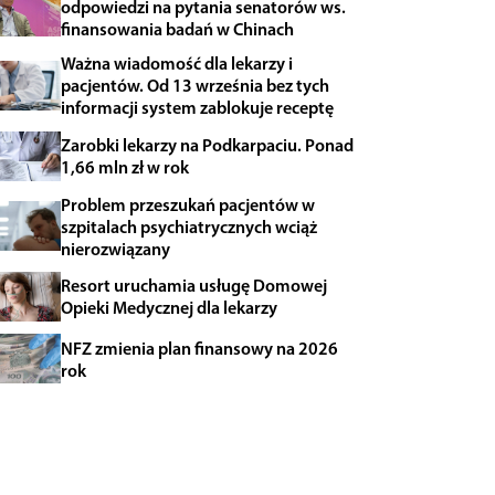
odpowiedzi na pytania senatorów ws.
finansowania badań w Chinach
Ważna wiadomość dla lekarzy i
pacjentów. Od 13 września bez tych
informacji system zablokuje receptę
Zarobki lekarzy na Podkarpaciu. Ponad
1,66 mln zł w rok
Problem przeszukań pacjentów w
szpitalach psychiatrycznych wciąż
nierozwiązany
Resort uruchamia usługę Domowej
Opieki Medycznej dla lekarzy
NFZ zmienia plan finansowy na 2026
rok