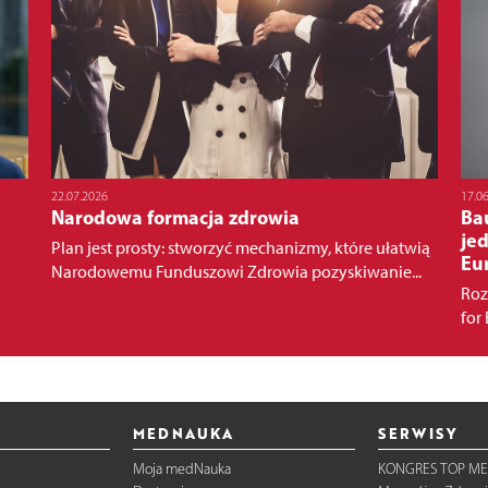
22.07.2026
17.0
Narodowa formacja zdrowia
Bau
je
Plan jest prosty: stworzyć mechanizmy, które ułatwią
Eu
Narodowemu Funduszowi Zdrowia pozyskiwanie...
Roz
for
MEDNAUKA
SERWISY
Moja medNauka
KONGRES TOP ME