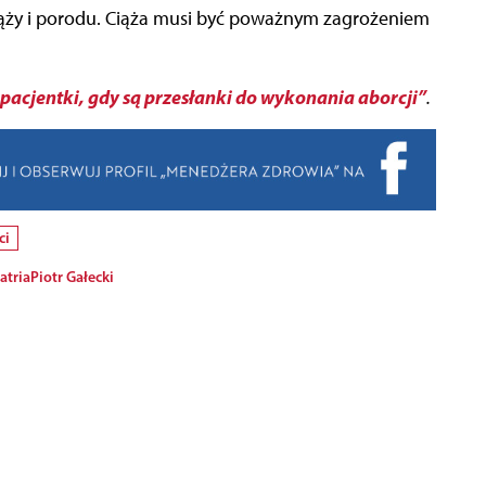
iąży i porodu. Ciąża musi być poważnym zagrożeniem
 pacjentki, gdy są przesłanki do wykonania aborcji”
.
ci
atria
Piotr Gałecki