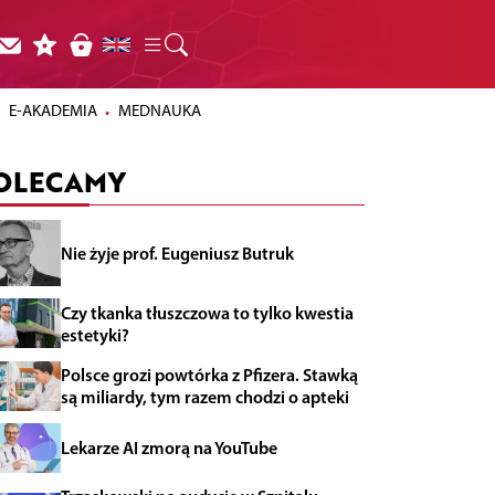
E-AKADEMIA
MEDNAUKA
OLECAMY
Nie żyje prof. Eugeniusz Butruk
Czy tkanka tłuszczowa to tylko kwestia
estetyki?
Polsce grozi powtórka z Pfizera. Stawką
są miliardy, tym razem chodzi o apteki
Lekarze AI zmorą na YouTube