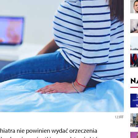
N
123RF
chiatra nie powinien wydać orzeczenia