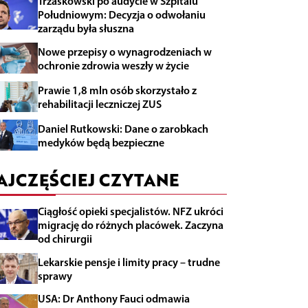
Trzaskowski po audycie w Szpitalu
Południowym: Decyzja o odwołaniu
zarządu była słuszna
Nowe przepisy o wynagrodzeniach w
ochronie zdrowia weszły w życie
Prawie 1,8 mln osób skorzystało z
rehabilitacji leczniczej ZUS
Daniel Rutkowski: Dane o zarobkach
medyków będą bezpieczne
AJCZĘŚCIEJ CZYTANE
Ciągłość opieki specjalistów. NFZ ukróci
migrację do różnych placówek. Zaczyna
od chirurgii
Lekarskie pensje i limity pracy – trudne
sprawy
USA: Dr Anthony Fauci odmawia