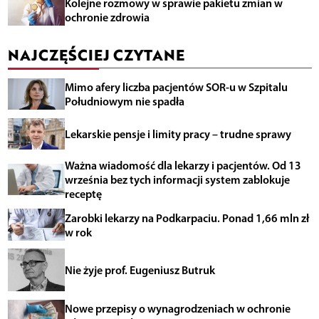
Kolejne rozmowy w sprawie pakietu zmian w
ochronie zdrowia
NAJCZĘŚCIEJ CZYTANE
Mimo afery liczba pacjentów SOR-u w Szpitalu
Południowym nie spadła
Lekarskie pensje i limity pracy – trudne sprawy
Ważna wiadomość dla lekarzy i pacjentów. Od 13
września bez tych informacji system zablokuje
receptę
Zarobki lekarzy na Podkarpaciu. Ponad 1,66 mln zł
w rok
Nie żyje prof. Eugeniusz Butruk
Nowe przepisy o wynagrodzeniach w ochronie