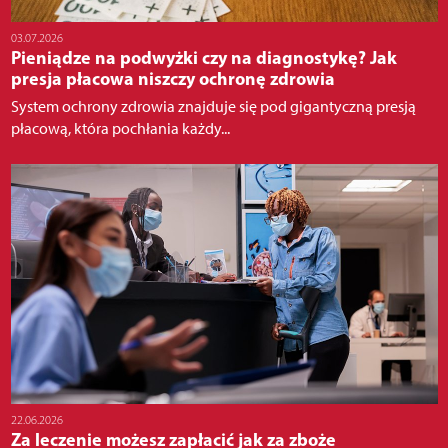
03.07.2026
Pieniądze na podwyżki czy na diagnostykę? Jak
presja płacowa niszczy ochronę zdrowia
System ochrony zdrowia znajduje się pod gigantyczną presją
płacową, która pochłania każdy...
22.06.2026
Za leczenie możesz zapłacić jak za zboże