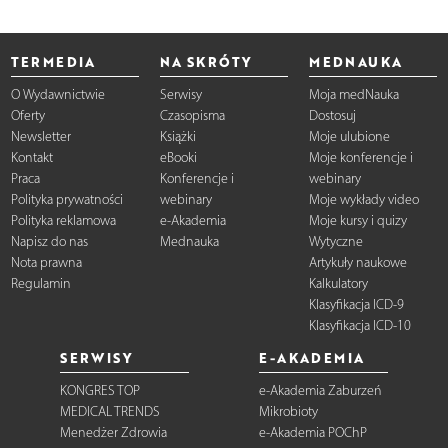
TERMEDIA
NA SKRÓTY
MEDNAUKA
O Wydawnictwie
Serwisy
Moja medNauka
Oferty
Czasopisma
Dostosuj
Newsletter
Książki
Moje ulubione
Kontakt
eBooki
Moje konferencje i
Praca
Konferencje i
webinary
Polityka prywatności
webinary
Moje wykłady video
Polityka reklamowa
e-Akademia
Moje kursy i quizy
Napisz do nas
Mednauka
Wytyczne
Nota prawna
Artykuły naukowe
Regulamin
Kalkulatory
Klasyfikacja ICD-9
Klasyfikacja ICD-10
SERWISY
E-AKADEMIA
KONGRES TOP
e-Akademia Zaburzeń
MEDICAL TRENDS
Mikrobioty
Menedżer Zdrowia
e-Akademia POChP