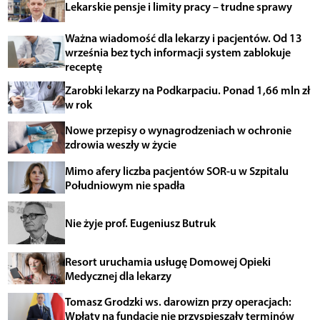
Lekarskie pensje i limity pracy – trudne sprawy
Ważna wiadomość dla lekarzy i pacjentów. Od 13
września bez tych informacji system zablokuje
receptę
Zarobki lekarzy na Podkarpaciu. Ponad 1,66 mln zł
w rok
Nowe przepisy o wynagrodzeniach w ochronie
zdrowia weszły w życie
Mimo afery liczba pacjentów SOR-u w Szpitalu
Południowym nie spadła
Nie żyje prof. Eugeniusz Butruk
Resort uruchamia usługę Domowej Opieki
Medycznej dla lekarzy
Tomasz Grodzki ws. darowizn przy operacjach:
Wpłaty na fundację nie przyspieszały terminów