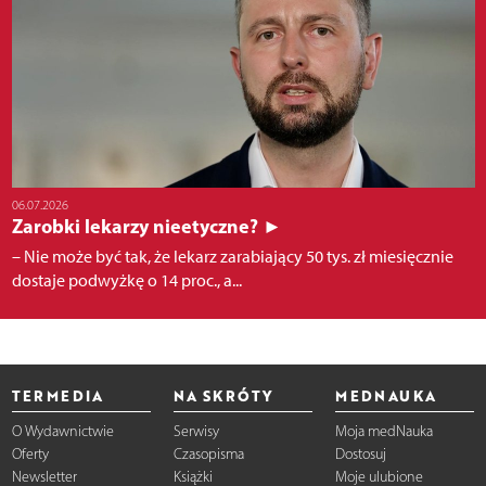
06.07.2026
Zarobki lekarzy nieetyczne? ►
– Nie może być tak, że lekarz zarabiający 50 tys. zł miesięcznie
dostaje podwyżkę o 14 proc., a...
TERMEDIA
NA SKRÓTY
MEDNAUKA
O Wydawnictwie
Serwisy
Moja medNauka
Oferty
Czasopisma
Dostosuj
Newsletter
Książki
Moje ulubione