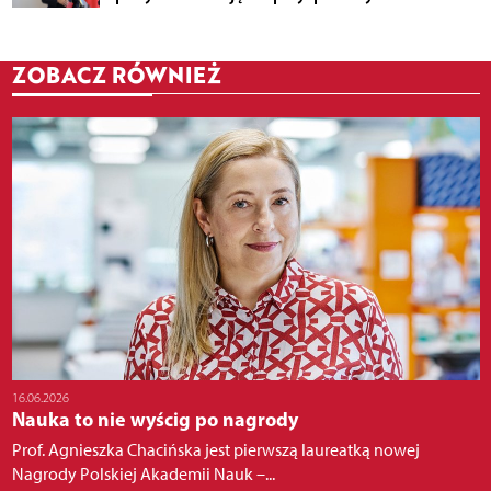
ZOBACZ RÓWNIEŻ
16.06.2026
Nauka to nie wyścig po nagrody
Prof. Agnieszka Chacińska jest pierwszą laureatką nowej
Nagrody Polskiej Akademii Nauk –...