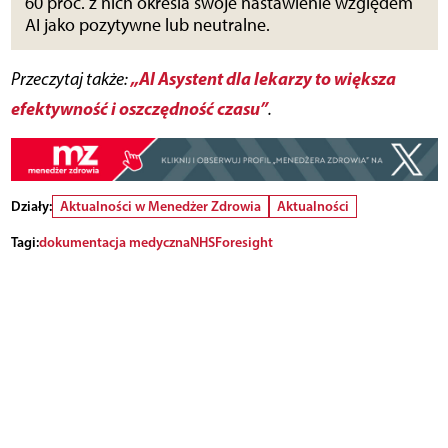
60 proc. z nich określa swoje nastawienie względem
AI jako pozytywne lub neutralne.
„AI Asystent dla lekarzy to większa
Przeczytaj także:
efektywność i oszczędność czasu”
.
Działy:
Aktualności w Menedżer Zdrowia
Aktualności
Tagi:
dokumentacja medyczna
NHS
Foresight