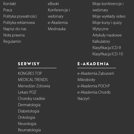
Kontakt
eBooki
Moje konferencje i
Praca
Konferencje i
webinary
Polityka prywatności
webinary
Moje wykłady video
Polityka reklamowa
e-Akademia
Moje kursy i quizy
Napisz do nas
Mednauka
Wytyczne
Nota prawna
Artykuły naukowe
Regulamin
Kalkulatory
Klasyfikacja ICD-9
Klasyfikacja ICD-10
SERWISY
E-AKADEMIA
KONGRES TOP
e-Akademia Zaburzeń
MEDICAL TRENDS
Mikrobioty
Menedżer Zdrowia
e-Akademia POChP
Lekarz POZ
e-Akademia Chorób
Choroby rzadkie
Naczyń
Dermatologia
Diabetologia
Onkologia
Neurologia
Reumatologia