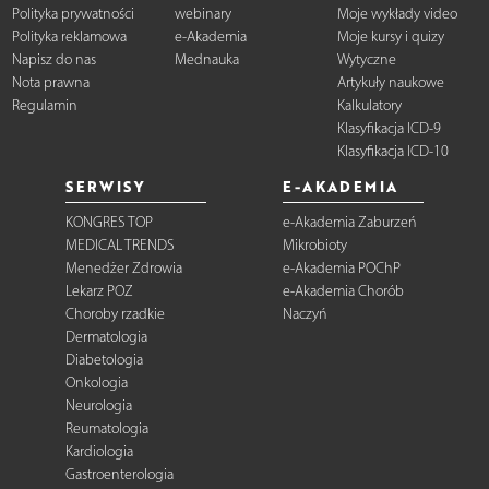
Polityka prywatności
webinary
Moje wykłady video
Polityka reklamowa
e-Akademia
Moje kursy i quizy
Napisz do nas
Mednauka
Wytyczne
Nota prawna
Artykuły naukowe
Regulamin
Kalkulatory
Klasyfikacja ICD-9
Klasyfikacja ICD-10
SERWISY
E-AKADEMIA
KONGRES TOP
e-Akademia Zaburzeń
MEDICAL TRENDS
Mikrobioty
Menedżer Zdrowia
e-Akademia POChP
Lekarz POZ
e-Akademia Chorób
Choroby rzadkie
Naczyń
Dermatologia
Diabetologia
Onkologia
Neurologia
Reumatologia
Kardiologia
Gastroenterologia