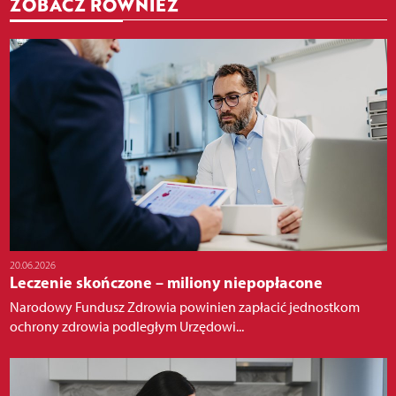
ZOBACZ RÓWNIEŻ
20.06.2026
Leczenie skończone – miliony niepopłacone
Narodowy Fundusz Zdrowia powinien zapłacić jednostkom
ochrony zdrowia podległym Urzędowi...