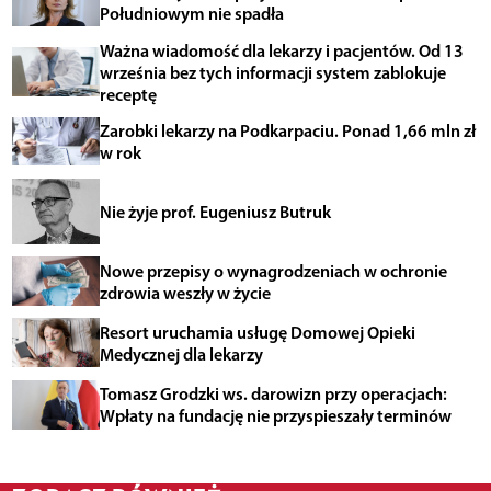
Południowym nie spadła
Ważna wiadomość dla lekarzy i pacjentów. Od 13
września bez tych informacji system zablokuje
receptę
Zarobki lekarzy na Podkarpaciu. Ponad 1,66 mln zł
w rok
Nie żyje prof. Eugeniusz Butruk
Nowe przepisy o wynagrodzeniach w ochronie
zdrowia weszły w życie
Resort uruchamia usługę Domowej Opieki
Medycznej dla lekarzy
Tomasz Grodzki ws. darowizn przy operacjach:
Wpłaty na fundację nie przyspieszały terminów