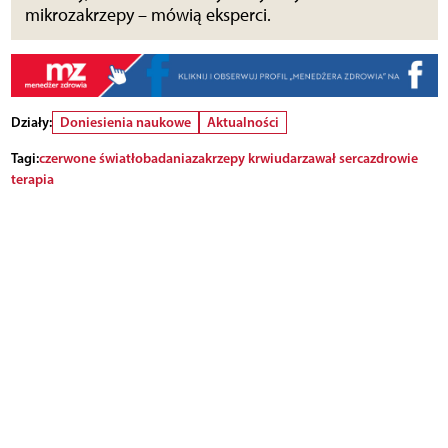
mikrozakrzepy – mówią eksperci.
Działy:
Doniesienia naukowe
Aktualności
Tagi:
czerwone światło
badania
zakrzepy krwi
udar
zawał serca
zdrowie
terapia