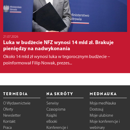
21.07.2026
Luka w budżecie NFZ wynosi 14 mld zł. Brakuje
pieniędzy na nadwykonania
Około 14 mld zł wynosi luka w tegorocznym budżecie –
poinformował Filip Nowak, prezes...
TERMEDIA
NA SKRÓTY
MEDNAUKA
O Wydawnictwie
Serwisy
Moja medNauka
Oferty
Czasopisma
Dostosuj
Newsletter
Książki
Moje ulubione
Kontakt
eBooki
Moje konferencje i
Praca
Konferencje i
webinary