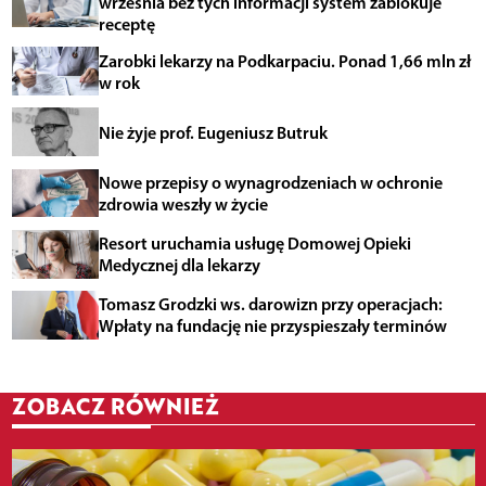
września bez tych informacji system zablokuje
receptę
Zarobki lekarzy na Podkarpaciu. Ponad 1,66 mln zł
w rok
Nie żyje prof. Eugeniusz Butruk
Nowe przepisy o wynagrodzeniach w ochronie
zdrowia weszły w życie
Resort uruchamia usługę Domowej Opieki
Medycznej dla lekarzy
Tomasz Grodzki ws. darowizn przy operacjach:
Wpłaty na fundację nie przyspieszały terminów
ZOBACZ RÓWNIEŻ