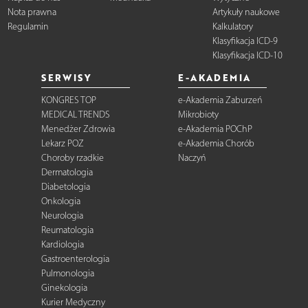
Nota prawna
Artykuły naukowe
Regulamin
Kalkulatory
Klasyfikacja ICD-9
Klasyfikacja ICD-10
SERWISY
E-AKADEMIA
KONGRES TOP
e-Akademia Zaburzeń
MEDICAL TRENDS
Mikrobioty
Menedżer Zdrowia
e-Akademia POChP
Lekarz POZ
e-Akademia Chorób
Choroby rzadkie
Naczyń
Dermatologia
Diabetologia
Onkologia
Neurologia
Reumatologia
Kardiologia
Gastroenterologia
Pulmonologia
Ginekologia
Kurier Medyczny