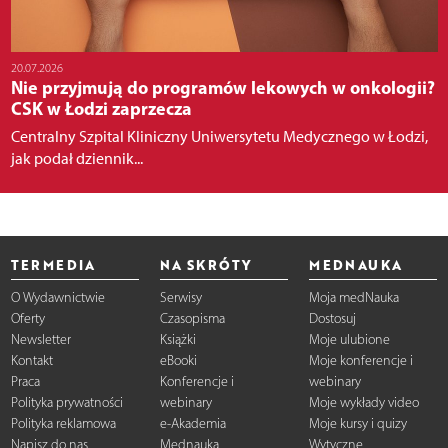
20.07.2026
Nie przyjmują do programów lekowych w onkologii?
CSK w Łodzi zaprzecza
Centralny Szpital Kliniczny Uniwersytetu Medycznego w Łodzi,
jak podał dziennik...
TERMEDIA
NA SKRÓTY
MEDNAUKA
O Wydawnictwie
Serwisy
Moja medNauka
Oferty
Czasopisma
Dostosuj
Newsletter
Książki
Moje ulubione
Kontakt
eBooki
Moje konferencje i
Praca
Konferencje i
webinary
Polityka prywatności
webinary
Moje wykłady video
Polityka reklamowa
e-Akademia
Moje kursy i quizy
Napisz do nas
Mednauka
Wytyczne