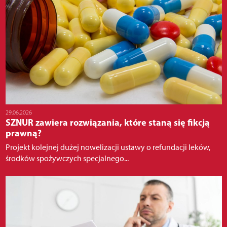
29.06.2026
SZNUR zawiera rozwiązania, które staną się fikcją
prawną?
Projekt kolejnej dużej nowelizacji ustawy o refundacji leków,
środków spożywczych specjalnego...