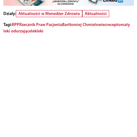
Działy:
Aktualności w Menedżer Zdrowia
Aktualności
Tagi:
RPP
Rzecznik Praw Pacjenta
Bartłomiej Chmielowiec
receptomaty
leki odurzające
lek
leki