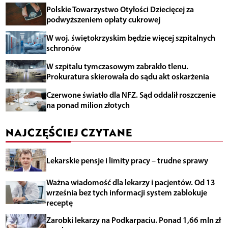
Polskie Towarzystwo Otyłości Dziecięcej za
podwyższeniem opłaty cukrowej
W woj. świętokrzyskim będzie więcej szpitalnych
schronów
W szpitalu tymczasowym zabrakło tlenu.
Prokuratura skierowała do sądu akt oskarżenia
Czerwone światło dla NFZ. Sąd oddalił roszczenie
na ponad milion złotych
NAJCZĘŚCIEJ CZYTANE
Lekarskie pensje i limity pracy – trudne sprawy
Ważna wiadomość dla lekarzy i pacjentów. Od 13
września bez tych informacji system zablokuje
receptę
Zarobki lekarzy na Podkarpaciu. Ponad 1,66 mln zł