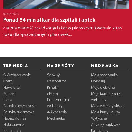
07.07.2026
Ponad 54 mln zł kar dla szpitali i aptek
Łączna wartość zasądzonych kar w pierwszym kwartale 2026
roku dla sprawdzanych placówek...
TERMEDIA
NA SKRÓTY
MEDNAUKA
O Wydawnictwie
Serwisy
Moja medNauka
Oferty
Czasopisma
Dostosuj
Newsletter
Książki
Moje ulubione
Kontakt
eBooki
Moje konferencje i
Praca
Konferencje i
webinary
Polityka prywatności
webinary
Moje wykłady video
Polityka reklamowa
e-Akademia
Moje kursy i quizy
Napisz do nas
Mednauka
Wytyczne
Nota prawna
Artykuły naukowe
Regulamin
Kalkulatory