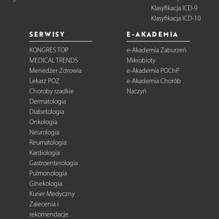
Klasyfikacja ICD-9
Klasyfikacja ICD-10
SERWISY
E-AKADEMIA
KONGRES TOP
e-Akademia Zaburzeń
MEDICAL TRENDS
Mikrobioty
Menedżer Zdrowia
e-Akademia POChP
Lekarz POZ
e-Akademia Chorób
Choroby rzadkie
Naczyń
Dermatologia
Diabetologia
Onkologia
Neurologia
Reumatologia
Kardiologia
Gastroenterologia
Pulmonologia
Ginekologia
Kurier Medyczny
Zalecenia i
rekomendacje