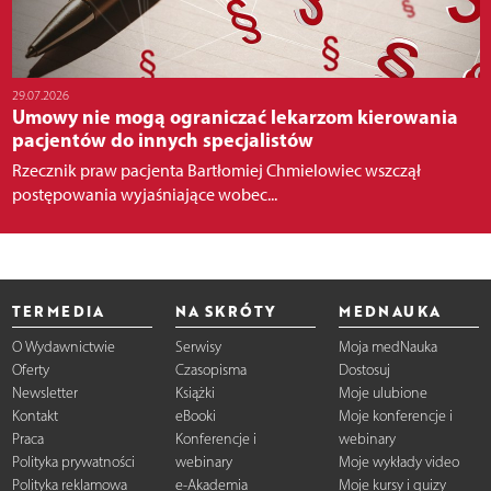
29.07.2026
Umowy nie mogą ograniczać lekarzom kierowania
pacjentów do innych specjalistów
Rzecznik praw pacjenta Bartłomiej Chmielowiec wszczął
postępowania wyjaśniające wobec...
TERMEDIA
NA SKRÓTY
MEDNAUKA
O Wydawnictwie
Serwisy
Moja medNauka
Oferty
Czasopisma
Dostosuj
Newsletter
Książki
Moje ulubione
Kontakt
eBooki
Moje konferencje i
Praca
Konferencje i
webinary
Polityka prywatności
webinary
Moje wykłady video
Polityka reklamowa
e-Akademia
Moje kursy i quizy