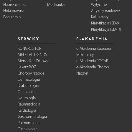
Napisz do nas
Mednauka
Wytyczne
Nota prawna
Artykuły naukowe
Regulamin
Kalkulatory
Klasyfikacja ICD-9
Klasyfikacja ICD-10
SERWISY
E-AKADEMIA
KONGRES TOP
e-Akademia Zaburzeń
MEDICAL TRENDS
Mikrobioty
Menedżer Zdrowia
e-Akademia POChP
Lekarz POZ
e-Akademia Chorób
Choroby rzadkie
Naczyń
Dermatologia
Diabetologia
Onkologia
Neurologia
Reumatologia
Kardiologia
Gastroenterologia
Pulmonologia
Ginekologia