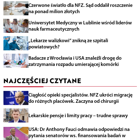
Czerwone światło dla NFZ. Sąd oddalił roszczenie
na ponad milion złotych
Uniwersytet Medyczny w Lublinie wśród liderów
nauk farmaceutycznych
„Lekarze walizkowi” znikną ze szpitali
powiatowych?
Badacze z Wrocławia i USA znaleźli drogę do
zatrzymania rozpadu umierającej komórki
NAJCZĘŚCIEJ CZYTANE
Ciągłość opieki specjalistów. NFZ ukróci migrację
do różnych placówek. Zaczyna od chirurgii
Lekarskie pensje i limity pracy – trudne sprawy
USA: Dr Anthony Fauci odmawia odpowiedzi na
pytania senatorów ws. finansowania badań w