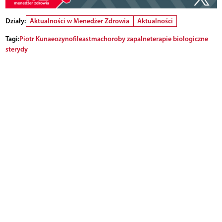
Działy:
Aktualności w Menedżer Zdrowia
Aktualności
Tagi:
Piotr Kuna
eozynofile
astma
choroby zapalne
terapie biologiczne
sterydy