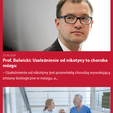
25.06.2026
Prof. Balwicki: Uzależnienie od nikotyny to choroba
mózgu
– Uzależnienie od nikotyny jest przewlekłą chorobą wywołującą
zmiany biologiczne w mózgu, a...