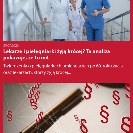
30.07.2026
Lekarze i pielęgniarki żyją krócej? Ta analiza
pokazuje, że to mit
Twierdzenia o pielęgniarkach umierających po 60. roku życia
oraz lekarzach, którzy żyją krócej...